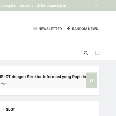
ampilan Responsif di Berbagai Layar
ur Informasi yang Rapi dan Informatif
ur Informasi yang Rapi dan Informatif
NEWSLETTER
RANDOM NEWS
ampilan Responsif di Berbagai Layar
 Bag. Solusi Filtrasi Untuk Efisiensi Maksimal.
ampilan Responsif di Berbagai Layar
ur Informasi yang Rapi dan Informatif
ur Informasi yang Rapi dan Informatif
 Struktur Informasi yang Rapi dan Informatif
LEBAH4D 
3 Weeks Ag
SLOT