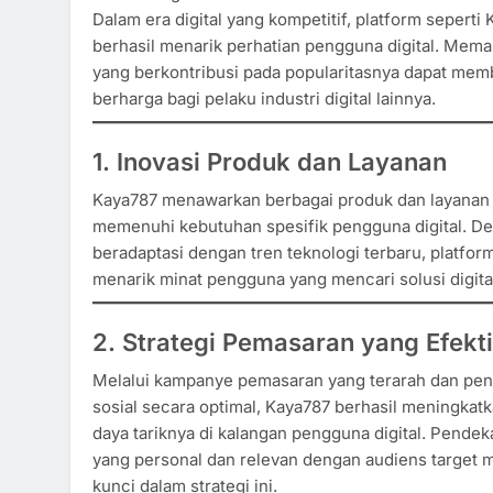
Dalam era digital yang kompetitif, platform seperti 
berhasil menarik perhatian pengguna digital. Mema
yang berkontribusi pada popularitasnya dapat me
berharga bagi pelaku industri digital lainnya.​
1. Inovasi Produk dan Layanan
Kaya787 menawarkan berbagai produk dan layanan y
memenuhi kebutuhan spesifik pengguna digital. D
beradaptasi dengan tren teknologi terbaru, platform
menarik minat pengguna yang mencari solusi digital 
2. Strategi Pemasaran yang Efekti
Melalui kampanye pemasaran yang terarah dan pe
sosial secara optimal, Kaya787 berhasil meningkatka
daya tariknya di kalangan pengguna digital. Pende
yang personal dan relevan dengan audiens target
kunci dalam strategi ini.​