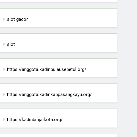
slot gacor
slot
https://anggota.kadinpulausebetul.org/
https://anggota.kadinkabpasangkayu.org/
https://kadinbinjaikota.org/