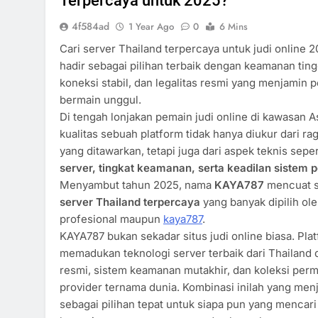
Terpercaya untuk 2025?
4f584ad
1 Year Ago
0
6 Mins
Cari server Thailand terpercaya untuk judi online
hadir sebagai pilihan terbaik dengan keamanan ting
koneksi stabil, dan legalitas resmi yang menjamin
bermain unggul.
Di tengah lonjakan pemain judi online di kawasan A
kualitas sebuah platform tidak hanya diukur dari r
yang ditawarkan, tetapi juga dari aspek teknis sepe
server, tingkat keamanan, serta keadilan sistem 
Menyambut tahun 2025, nama
KAYA787
mencuat s
server Thailand terpercaya
yang banyak dipilih ol
profesional maupun
kaya787
.
KAYA787 bukan sekadar situs judi online biasa. Plat
memadukan teknologi server terbaik dari Thailand 
resmi, sistem keamanan mutakhir, dan koleksi perm
provider ternama dunia. Kombinasi inilah yang me
sebagai pilihan tepat untuk siapa pun yang mencar