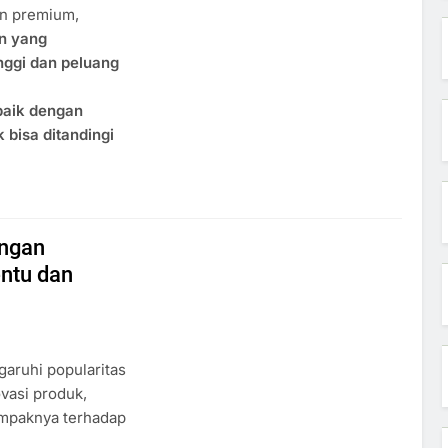
an premium,
n yang
nggi dan peluang
rbaik dengan
bisa ditandingi
angan
entu dan
garuhi popularitas
vasi produk,
ampaknya terhadap