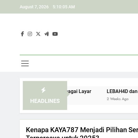
Skip
August 7, 2026
5:10:06 AM
to
content
CN 
Dapatkan P
Responsif di Berbagai Layar
LEBAH4D dan Dukungan Ta
2 Weeks Ago
HEADLINES
Kenapa KAYA787 Menjadi Pilihan Ser