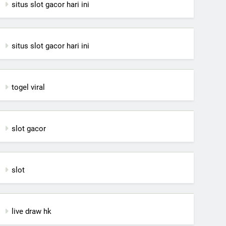
situs slot gacor hari ini
situs slot gacor hari ini
togel viral
slot gacor
slot
live draw hk