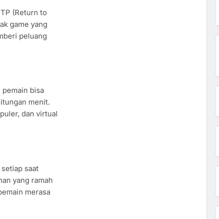
TP (Return to
nyak game yang
mberi peluang
 pemain bisa
itungan menit.
uler, dan virtual
setiap saat
anan yang ramah
 pemain merasa