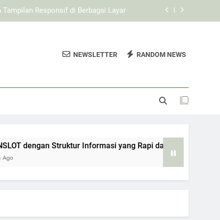
ampilan Responsif di Berbagai Layar
ur Informasi yang Rapi dan Informatif
ur Informasi yang Rapi dan Informatif
NEWSLETTER
RANDOM NEWS
ampilan Responsif di Berbagai Layar
 Bag. Solusi Filtrasi Untuk Efisiensi Maksimal.
ampilan Responsif di Berbagai Layar
ur Informasi yang Rapi dan Informatif
ur Informasi yang Rapi dan Informatif
 Struktur Informasi yang Rapi dan Informatif
LEBAH4D 
3 Weeks A