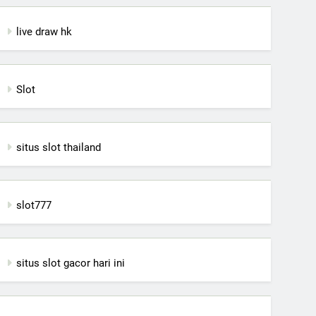
live draw hk
Slot
situs slot thailand
slot777
situs slot gacor hari ini