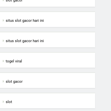
slot gacor
situs slot gacor hari ini
situs slot gacor hari ini
togel viral
slot gacor
slot