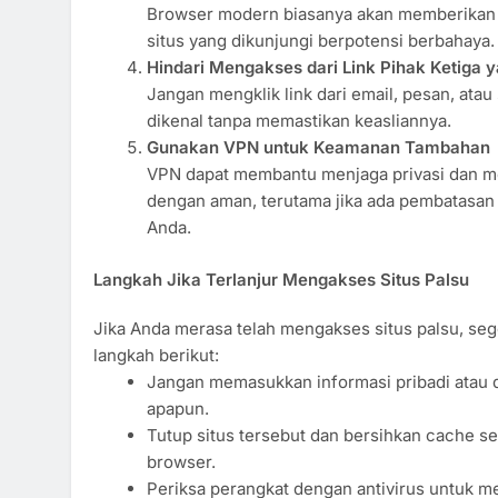
Browser modern biasanya akan memberikan p
situs yang dikunjungi berpotensi berbahaya.
Hindari Mengakses dari Link Pihak Ketiga 
Jangan mengklik link dari email, pesan, atau 
dikenal tanpa memastikan keasliannya.
Gunakan VPN untuk Keamanan Tambahan
VPN dapat membantu menjaga privasi dan m
dengan aman, terutama jika ada pembatasan 
Anda.
Langkah Jika Terlanjur Mengakses Situs Palsu
Jika Anda merasa telah mengakses situs palsu, seg
langkah berikut:
Jangan memasukkan informasi pribadi atau 
apapun.
Tutup situs tersebut dan bersihkan cache ser
browser.
Periksa perangkat dengan antivirus untuk m