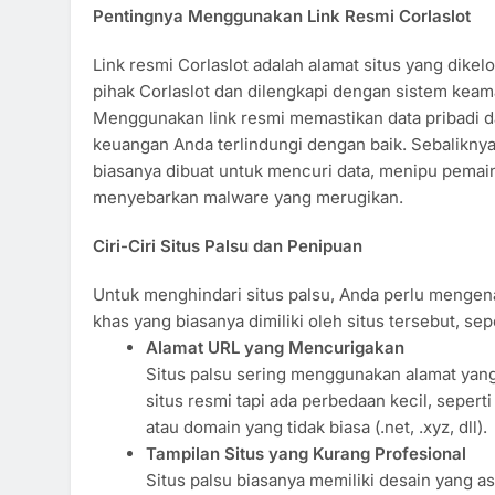
Pentingnya Menggunakan Link Resmi Corlaslot
Link resmi Corlaslot adalah alamat situs yang dikel
pihak Corlaslot dan dilengkapi dengan sistem keam
Menggunakan link resmi memastikan data pribadi d
keuangan Anda terlindungi dengan baik. Sebaliknya,
biasanya dibuat untuk mencuri data, menipu pemain
menyebarkan malware yang merugikan.
Ciri-Ciri Situs Palsu dan Penipuan
Untuk menghindari situs palsu, Anda perlu mengena
khas yang biasanya dimiliki oleh situs tersebut, sepe
Alamat URL yang Mencurigakan
Situs palsu sering menggunakan alamat yan
situs resmi tapi ada perbedaan kecil, sepert
atau domain yang tidak biasa (.net, .xyz, dll).
Tampilan Situs yang Kurang Profesional
Situs palsu biasanya memiliki desain yang as