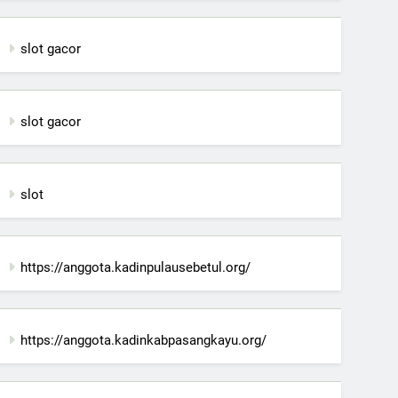
slot gacor
slot gacor
slot
https://anggota.kadinpulausebetul.org/
https://anggota.kadinkabpasangkayu.org/