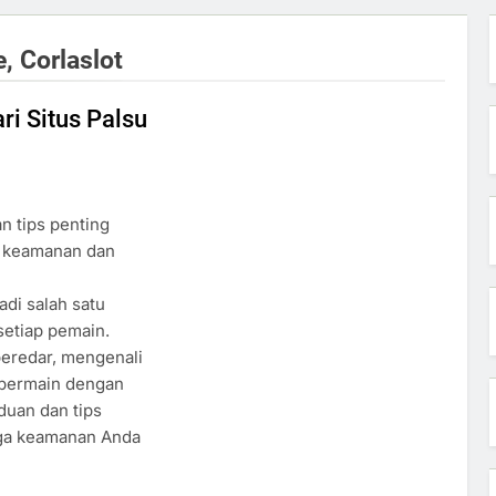
 Corlaslot
ri Situs Palsu
n tips penting
i keamanan dan
di salah satu
setiap pemain.
beredar, mengenali
t bermain dengan
duan dan tips
aga keamanan Anda