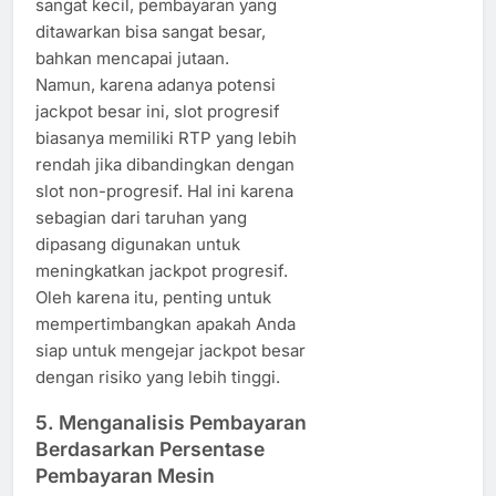
sangat kecil, pembayaran yang
ditawarkan bisa sangat besar,
bahkan mencapai jutaan.
Namun, karena adanya potensi
jackpot besar ini, slot progresif
biasanya memiliki RTP yang lebih
rendah jika dibandingkan dengan
slot non-progresif. Hal ini karena
sebagian dari taruhan yang
dipasang digunakan untuk
meningkatkan jackpot progresif.
Oleh karena itu, penting untuk
mempertimbangkan apakah Anda
siap untuk mengejar jackpot besar
dengan risiko yang lebih tinggi.
5.
Menganalisis Pembayaran
Berdasarkan Persentase
Pembayaran Mesin