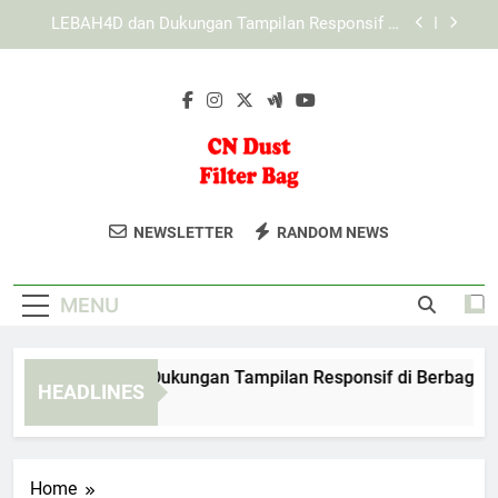
Skip
EDWINSLOT dengan Struktur Informasi yang Rapi
to
dan Informatif
content
LEBAH4D dengan Struktur Informasi yang Rapi
dan Informatif
EDWINSLOT dan Dukungan Tampilan Responsif di
Berbagai Layar
LEBAH4D dan Dukungan Tampilan Responsif di
Berbagai Layar
CN Dust Filter
Dapatkan Produk Filter Berkualitas
EDWINSLOT dengan Struktur Informasi yang Rapi
NEWSLETTER
RANDOM NEWS
dan Informatif
Bag
Untuk Industri Anda Dari CN Dust Filter
LEBAH4D dengan Struktur Informasi yang Rapi
Bag. Solusi Filtrasi Untuk Efisiensi
dan Informatif
MENU
Maksimal.
DWINSLOT dan Dukungan Tampilan Responsif di Berbagai Lay
HEADLINES
Weeks Ago
Home