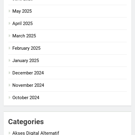
May 2025
April 2025
March 2025
February 2025
January 2025
December 2024
November 2024
October 2024
Categories
Akses Digital Alternatif