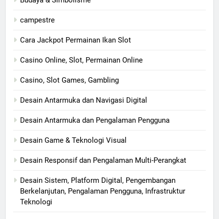
Budaya & Simbolisme
campestre
Cara Jackpot Permainan Ikan Slot
Casino Online, Slot, Permainan Online
Casino, Slot Games, Gambling
Desain Antarmuka dan Navigasi Digital
Desain Antarmuka dan Pengalaman Pengguna
Desain Game & Teknologi Visual
Desain Responsif dan Pengalaman Multi-Perangkat
Desain Sistem, Platform Digital, Pengembangan
Berkelanjutan, Pengalaman Pengguna, Infrastruktur
Teknologi