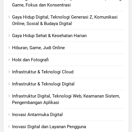
Game, Fokus dan Konsentrasi
Gaya Hidup Digital, Teknologi Generasi Z, Komunikasi
Online, Sosial & Budaya Digital
Gaya Hidup Sehat & Kesehatan Harian
Hiburan, Game, Judi Online
Hobi dan Fotografi
Infrastruktur & Teknologi Cloud
Infrastruktur & Teknologi Digital
Infrastruktur Digital, Teknologi Web, Keamanan Sistem,
Pengembangan Aplikasi
Inovasi Antarmuka Digital
Inovasi Digital dan Layanan Pengguna