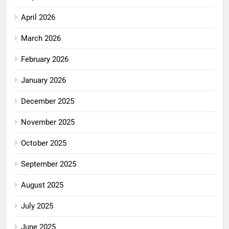
April 2026
March 2026
February 2026
January 2026
December 2025
November 2025
October 2025
September 2025
August 2025
July 2025
June 2025