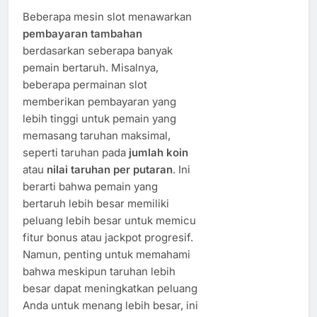
Beberapa mesin slot menawarkan
pembayaran tambahan
berdasarkan seberapa banyak
pemain bertaruh. Misalnya,
beberapa permainan slot
memberikan pembayaran yang
lebih tinggi untuk pemain yang
memasang taruhan maksimal,
seperti taruhan pada
jumlah koin
atau
nilai taruhan per putaran
. Ini
berarti bahwa pemain yang
bertaruh lebih besar memiliki
peluang lebih besar untuk memicu
fitur bonus atau jackpot progresif.
Namun, penting untuk memahami
bahwa meskipun taruhan lebih
besar dapat meningkatkan peluang
Anda untuk menang lebih besar, ini