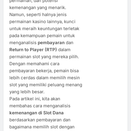
permainan, dan potensi
kemenangan yang menarik.
Namun, seperti halnya jenis
permainan kasino lainnya, kunci
untuk meraih keuntungan terletak
pada kemampuan pemain untuk
menganalisis
pembayaran
dan
Return to Player (RTP)
dalam
permainan slot yang mereka pilih.
Dengan memahami cara
pembayaran bekerja, pemain bisa
lebih cerdas dalam memilih mesin
slot yang memiliki peluang menang
yang lebih besar.
Pada artikel ini, kita akan
membahas cara menganalisis
kemenangan di Slot Dana
berdasarkan pembayaran dan
bagaimana memilih slot dengan