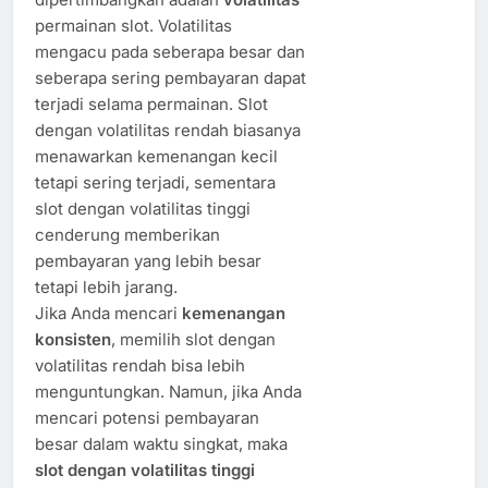
permainan slot. Volatilitas
mengacu pada seberapa besar dan
seberapa sering pembayaran dapat
terjadi selama permainan. Slot
dengan volatilitas rendah biasanya
menawarkan kemenangan kecil
tetapi sering terjadi, sementara
slot dengan volatilitas tinggi
cenderung memberikan
pembayaran yang lebih besar
tetapi lebih jarang.
Jika Anda mencari
kemenangan
konsisten
, memilih slot dengan
volatilitas rendah bisa lebih
menguntungkan. Namun, jika Anda
mencari potensi pembayaran
besar dalam waktu singkat, maka
slot dengan volatilitas tinggi