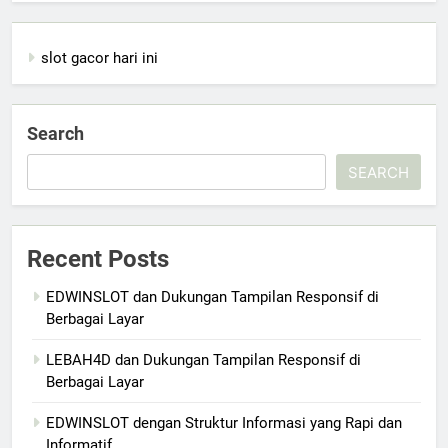
slot gacor hari ini
Search
SEARCH
Recent Posts
EDWINSLOT dan Dukungan Tampilan Responsif di
Berbagai Layar
LEBAH4D dan Dukungan Tampilan Responsif di
Berbagai Layar
EDWINSLOT dengan Struktur Informasi yang Rapi dan
Informatif