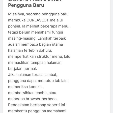
Pengguna Baru
Misalnya, seorang pengguna baru
membuka CORLASLOT melalui
ponsel. Ia melihat beberapa menu,
tetapi belum memahami fungsi
masing-masing. Langkah terbaik
adalah membaca bagian utama
halaman terlebih dahulu,
memperhatikan struktur menu, lalu
memastikan tampilan halaman
berjalan normal.
Jika halaman terasa lambat,
pengguna dapat menutup tab lain,
memeriksa koneksi,
membersihkan cache, atau
mencoba browser berbeda.
Pendekatan bertahap seperti ini
membantu pengguna memahami