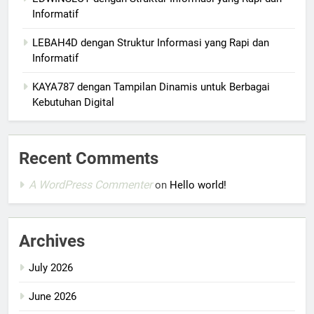
Informatif
LEBAH4D dengan Struktur Informasi yang Rapi dan
Informatif
KAYA787 dengan Tampilan Dinamis untuk Berbagai
Kebutuhan Digital
Recent Comments
A WordPress Commenter
on
Hello world!
Archives
July 2026
June 2026