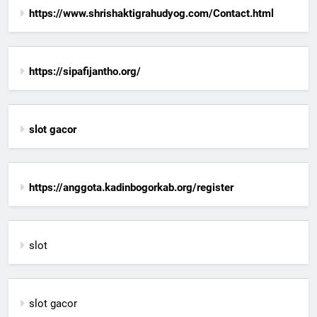
https://www.shrishaktigrahudyog.com/Contact.html
https://sipafijantho.org/
slot gacor
https://anggota.kadinbogorkab.org/register
slot
slot gacor