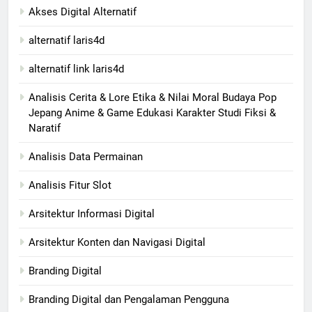
Akses Digital Alternatif
alternatif laris4d
alternatif link laris4d
Analisis Cerita & Lore Etika & Nilai Moral Budaya Pop
Jepang Anime & Game Edukasi Karakter Studi Fiksi &
Naratif
Analisis Data Permainan
Analisis Fitur Slot
Arsitektur Informasi Digital
Arsitektur Konten dan Navigasi Digital
Branding Digital
Branding Digital dan Pengalaman Pengguna