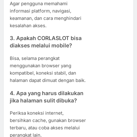
Agar pengguna memahami
informasi platform, navigasi,
keamanan, dan cara menghindari
kesalahan akses.
3. Apakah CORLASLOT bisa
diakses melalui mobile?
Bisa, selama perangkat
menggunakan browser yang
kompatibel, koneksi stabil, dan
halaman dapat dimuat dengan baik.
4. Apa yang harus dilakukan
jika halaman sulit dibuka?
Periksa koneksi internet,
bersihkan cache, gunakan browser
terbaru, atau coba akses melalui
perangkat lain.