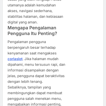
utamanya adalah kemudahan
akses, navigasi sederhana,
stabilitas halaman, dan kebiasaan
digital yang aman.
Mengapa Pengalaman
Pengguna Itu Penting?
Pengalaman pengguna
berpengaruh besar terhadap
kenyamanan saat mengakses
corlaslot
. Jika halaman mudah
dipahami, menu tersusun rapi, dan
informasi disampaikan dengan
jelas, pengguna dapat beraktivitas
dengan lebih tenang.
Sebaliknya, tampilan yang
membingungkan dapat membuat
pengguna salah menekan menu,
mengabaikan informasi penting,