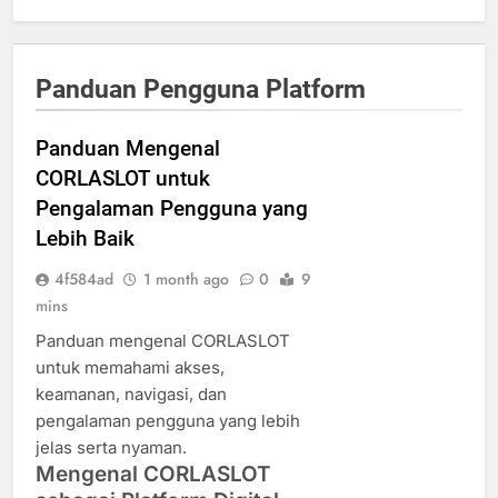
Panduan Pengguna Platform
Panduan Mengenal
CORLASLOT untuk
Pengalaman Pengguna yang
Lebih Baik
4f584ad
1 month ago
0
9
mins
Panduan mengenal CORLASLOT
untuk memahami akses,
keamanan, navigasi, dan
pengalaman pengguna yang lebih
jelas serta nyaman.
Mengenal CORLASLOT