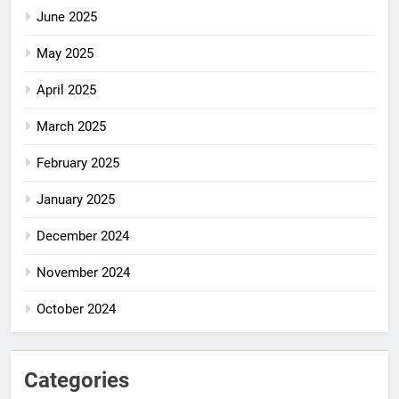
June 2025
May 2025
April 2025
March 2025
February 2025
January 2025
December 2024
November 2024
October 2024
Categories