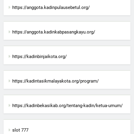
https://anggota.kadinpulausebetul.org/
https://anggota.kadinkabpasangkayu.org/
https://kadinbinjaikota.org/
https://kadintasikmalayakota.org/program/
https://kadinbekasikab.org/tentang-kadin/ketua-umum/
slot 777