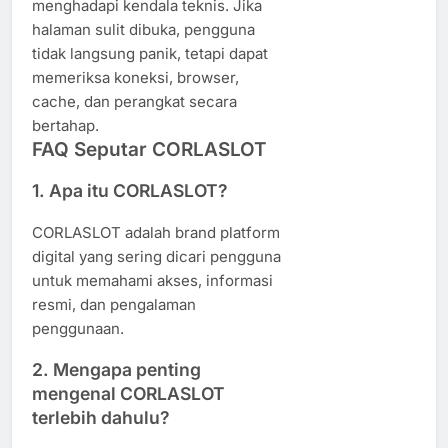
menghadapi kendala teknis. Jika
halaman sulit dibuka, pengguna
tidak langsung panik, tetapi dapat
memeriksa koneksi, browser,
cache, dan perangkat secara
bertahap.
FAQ Seputar CORLASLOT
1. Apa itu CORLASLOT?
CORLASLOT adalah brand platform
digital yang sering dicari pengguna
untuk memahami akses, informasi
resmi, dan pengalaman
penggunaan.
2. Mengapa penting
mengenal CORLASLOT
terlebih dahulu?