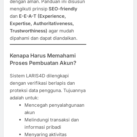
dengan aman. Panduan ini disusun
mengikuti prinsip
SEO-friendly
dan
E-E-A-T (Experience,
Expertise, Authoritativeness,
Trustworthiness)
agar mudah
dipahami dan dapat diandalkan.
Kenapa Harus Memahami
Proses Pembuatan Akun?
Sistem LARIS4D dilengkapi
dengan verifikasi berlapis dan
proteksi data pengguna. Tujuannya
adalah untuk:
Mencegah penyalahgunaan
akun
Melindungi transaksi dan
informasi pribadi
Menyaring aktivitas