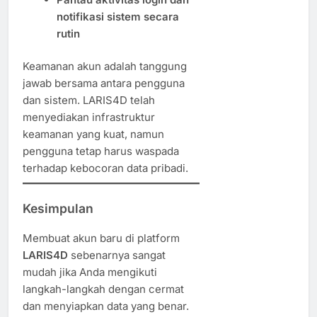
notifikasi sistem secara
rutin
Keamanan akun adalah tanggung
jawab bersama antara pengguna
dan sistem. LARIS4D telah
menyediakan infrastruktur
keamanan yang kuat, namun
pengguna tetap harus waspada
terhadap kebocoran data pribadi.
Kesimpulan
Membuat akun baru di platform
LARIS4D
sebenarnya sangat
mudah jika Anda mengikuti
langkah-langkah dengan cermat
dan menyiapkan data yang benar.