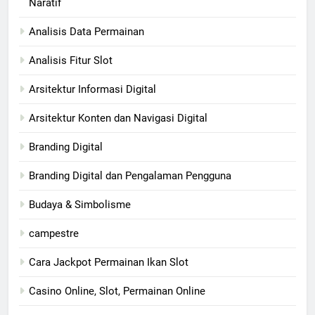
Naratif
Analisis Data Permainan
Analisis Fitur Slot
Arsitektur Informasi Digital
Arsitektur Konten dan Navigasi Digital
Branding Digital
Branding Digital dan Pengalaman Pengguna
Budaya & Simbolisme
campestre
Cara Jackpot Permainan Ikan Slot
Casino Online, Slot, Permainan Online