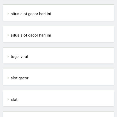
situs slot gacor hari ini
situs slot gacor hari ini
togel viral
slot gacor
slot