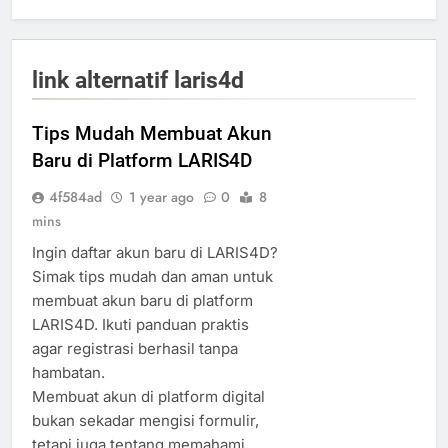
link alternatif laris4d
Tips Mudah Membuat Akun
Baru di Platform LARIS4D
4f584ad
1 year ago
0
8
mins
Ingin daftar akun baru di LARIS4D?
Simak tips mudah dan aman untuk
membuat akun baru di platform
LARIS4D. Ikuti panduan praktis
agar registrasi berhasil tanpa
hambatan.
Membuat akun di platform digital
bukan sekadar mengisi formulir,
tetapi juga tentang memahami