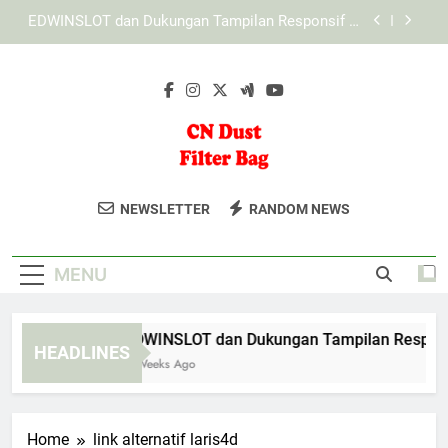
Skip
LEBAH4D dan Dukungan Tampilan Responsif di
to
Berbagai Layar
content
EDWINSLOT dengan Struktur Informasi yang Rapi
dan Informatif
LEBAH4D dengan Struktur Informasi yang Rapi
dan Informatif
EDWINSLOT dan Dukungan Tampilan Responsif di
Berbagai Layar
CN Dust Filter
Dapatkan Produk Filter Berkualitas
LEBAH4D dan Dukungan Tampilan Responsif di
NEWSLETTER
RANDOM NEWS
Berbagai Layar
Bag
Untuk Industri Anda Dari CN Dust Filter
EDWINSLOT dengan Struktur Informasi yang Rapi
Bag. Solusi Filtrasi Untuk Efisiensi
dan Informatif
MENU
Maksimal.
LEBAH4D dengan Struktur Informasi yang Rapi
dan Informatif
EDWINSLOT dan Dukungan Tampilan Responsif di
HEADLINES
2 Weeks Ago
Home
link alternatif laris4d