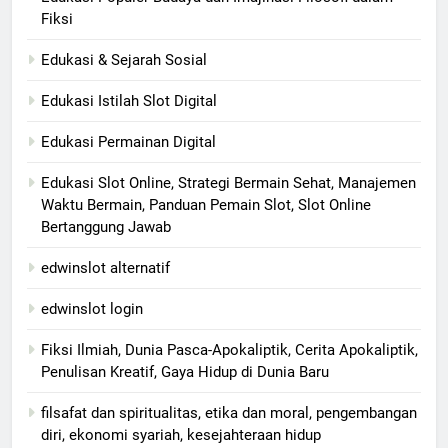
Fiksi
Edukasi & Sejarah Sosial
Edukasi Istilah Slot Digital
Edukasi Permainan Digital
Edukasi Slot Online, Strategi Bermain Sehat, Manajemen
Waktu Bermain, Panduan Pemain Slot, Slot Online
Bertanggung Jawab
edwinslot alternatif
edwinslot login
Fiksi Ilmiah, Dunia Pasca-Apokaliptik, Cerita Apokaliptik,
Penulisan Kreatif, Gaya Hidup di Dunia Baru
filsafat dan spiritualitas, etika dan moral, pengembangan
diri, ekonomi syariah, kesejahteraan hidup