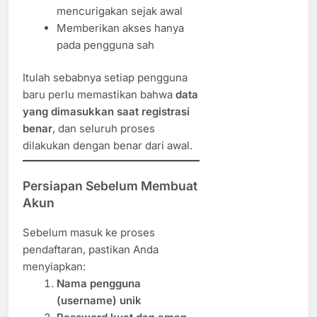
mencurigakan sejak awal
Memberikan akses hanya
pada pengguna sah
Itulah sebabnya setiap pengguna
baru perlu memastikan bahwa
data
yang dimasukkan saat registrasi
benar
, dan seluruh proses
dilakukan dengan benar dari awal.
Persiapan Sebelum Membuat
Akun
Sebelum masuk ke proses
pendaftaran, pastikan Anda
menyiapkan:
Nama pengguna
(username) unik