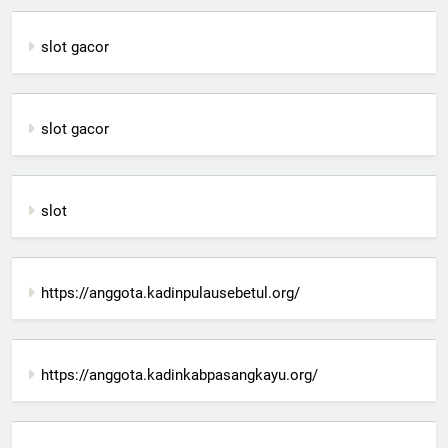
slot gacor
slot gacor
slot
https://anggota.kadinpulausebetul.org/
https://anggota.kadinkabpasangkayu.org/