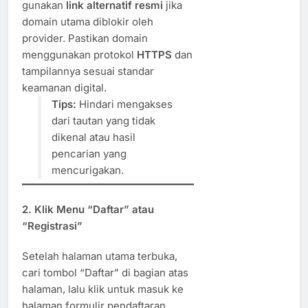
gunakan
link alternatif resmi
jika
domain utama diblokir oleh
provider. Pastikan domain
menggunakan protokol
HTTPS
dan
tampilannya sesuai standar
keamanan digital.
Tips:
Hindari mengakses
dari tautan yang tidak
dikenal atau hasil
pencarian yang
mencurigakan.
2.
Klik Menu “Daftar” atau
“Registrasi”
Setelah halaman utama terbuka,
cari tombol “Daftar” di bagian atas
halaman, lalu klik untuk masuk ke
halaman formulir pendaftaran.