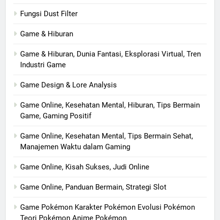
Fungsi Dust Filter
Game & Hiburan
Game & Hiburan, Dunia Fantasi, Eksplorasi Virtual, Tren
Industri Game
Game Design & Lore Analysis
Game Online, Kesehatan Mental, Hiburan, Tips Bermain
Game, Gaming Positif
Game Online, Kesehatan Mental, Tips Bermain Sehat,
Manajemen Waktu dalam Gaming
Game Online, Kisah Sukses, Judi Online
Game Online, Panduan Bermain, Strategi Slot
Game Pokémon Karakter Pokémon Evolusi Pokémon
Teori Pokémon Anime Pokémon