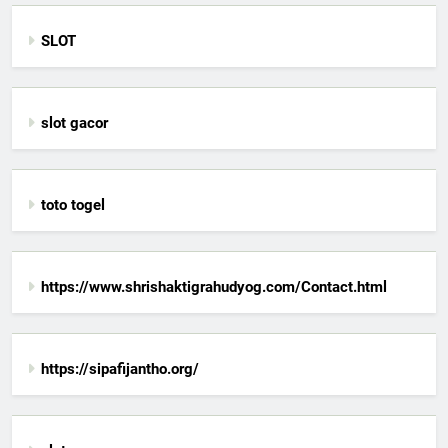
SLOT
slot gacor
toto togel
https://www.shrishaktigrahudyog.com/Contact.html
https://sipafijantho.org/