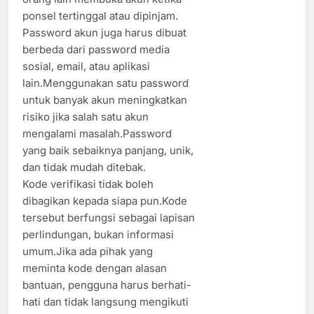
ponsel tertinggal atau dipinjam.
Password akun juga harus dibuat
berbeda dari password media
sosial, email, atau aplikasi
lain.Menggunakan satu password
untuk banyak akun meningkatkan
risiko jika salah satu akun
mengalami masalah.Password
yang baik sebaiknya panjang, unik,
dan tidak mudah ditebak.
Kode verifikasi tidak boleh
dibagikan kepada siapa pun.Kode
tersebut berfungsi sebagai lapisan
perlindungan, bukan informasi
umum.Jika ada pihak yang
meminta kode dengan alasan
bantuan, pengguna harus berhati-
hati dan tidak langsung mengikuti