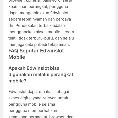
browser, koneksi, password, serta
keamanan perangkat, pengguna
dapat mengelola akun Edwinslot
secara lebih nyaman dan percaya
diri.Pendekatan terbaik adalah
menggunakan akses mobile secara
teliti, tidak terburu-buru, dan selalu
menjaga data pribadi tetap aman.
FAQ Seputar Edwinslot
Mobile
Apakah Edwinslot bisa
digunakan melalui perangkat
mobile?
Edwinslot dapat dibahas sebagai
akses digital yang relevan untuk
pengguna mobile selama
pengguna memperhatikan
keamanan perangkat, browser, dan