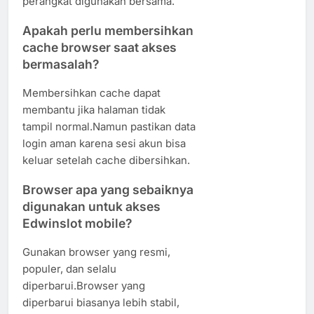
perangkat digunakan bersama.
Apakah perlu membersihkan
cache browser saat akses
bermasalah?
Membersihkan cache dapat
membantu jika halaman tidak
tampil normal.Namun pastikan data
login aman karena sesi akun bisa
keluar setelah cache dibersihkan.
Browser apa yang sebaiknya
digunakan untuk akses
Edwinslot mobile?
Gunakan browser yang resmi,
populer, dan selalu
diperbarui.Browser yang
diperbarui biasanya lebih stabil,