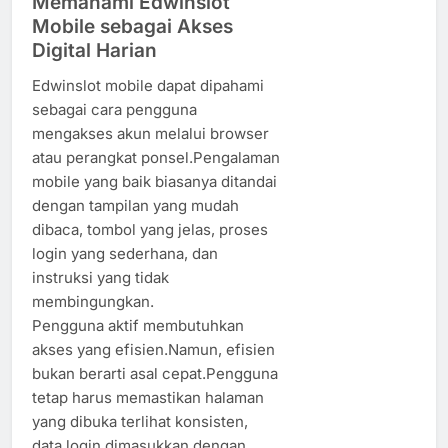
Memahami Edwinslot
Mobile sebagai Akses
Digital Harian
Edwinslot mobile dapat dipahami
sebagai cara pengguna
mengakses akun melalui browser
atau perangkat ponsel.Pengalaman
mobile yang baik biasanya ditandai
dengan tampilan yang mudah
dibaca, tombol yang jelas, proses
login yang sederhana, dan
instruksi yang tidak
membingungkan.
Pengguna aktif membutuhkan
akses yang efisien.Namun, efisien
bukan berarti asal cepat.Pengguna
tetap harus memastikan halaman
yang dibuka terlihat konsisten,
data login dimasukkan dengan