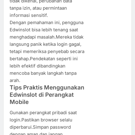
tidak dikenal, perubahan data
tanpa izin, atau permintaan
informasi sensitif.
Dengan pemahaman ini, pengguna
Edwinslot bisa lebih tenang saat
menghadapi masalah.Mereka tidak
langsung panik ketika login gagal,
tetapi memeriksa penyebab secara
bertahap.Pendekatan seperti ini
lebih efektif dibandingkan
mencoba banyak langkah tanpa
arah.
Tips Praktis Menggunakan
Edwinslot di Perangkat
Mobile
Gunakan perangkat pribadi saat
login.Pastikan browser selalu
diperbarui.Simpan password
dengan aman dan jangan