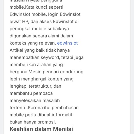
mobile.Kata kunci seperti
Edwinslot mobile, login Edwinslot
lewat HP, dan akses Edwinslot di
perangkat mobile sebaiknya
digunakan secara alami dalam
konteks yang relevan.
edwinslot
Artikel yang baik tidak hanya
menempatkan keyword, tetapi juga
memberikan arahan yang
berguna.Mesin pencari cenderung
lebih menghargai konten yang
lengkap, terstruktur, dan
membantu pembaca
menyelesaikan masalah
tertentu.Karena itu, pembahasan
mobile perlu dibuat informatif,
bukan hanya promosi.
Keahlian dalam Menilai