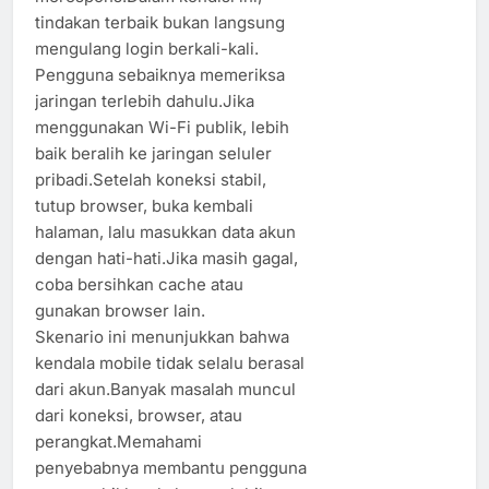
tindakan terbaik bukan langsung
mengulang login berkali-kali.
Pengguna sebaiknya memeriksa
jaringan terlebih dahulu.Jika
menggunakan Wi-Fi publik, lebih
baik beralih ke jaringan seluler
pribadi.Setelah koneksi stabil,
tutup browser, buka kembali
halaman, lalu masukkan data akun
dengan hati-hati.Jika masih gagal,
coba bersihkan cache atau
gunakan browser lain.
Skenario ini menunjukkan bahwa
kendala mobile tidak selalu berasal
dari akun.Banyak masalah muncul
dari koneksi, browser, atau
perangkat.Memahami
penyebabnya membantu pengguna