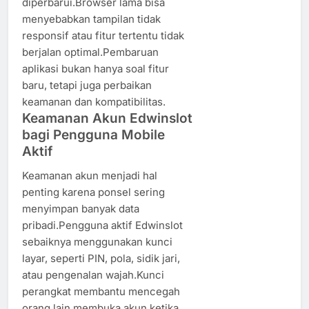
diperbarui.Browser lama bisa
menyebabkan tampilan tidak
responsif atau fitur tertentu tidak
berjalan optimal.Pembaruan
aplikasi bukan hanya soal fitur
baru, tetapi juga perbaikan
keamanan dan kompatibilitas.
Keamanan Akun Edwinslot
bagi Pengguna Mobile
Aktif
Keamanan akun menjadi hal
penting karena ponsel sering
menyimpan banyak data
pribadi.Pengguna aktif Edwinslot
sebaiknya menggunakan kunci
layar, seperti PIN, pola, sidik jari,
atau pengenalan wajah.Kunci
perangkat membantu mencegah
orang lain membuka akun ketika