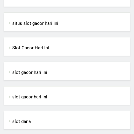
situs slot gacor hari ini
Slot Gacor Hari ini
slot gacor hari ini
slot gacor hari ini
slot dana