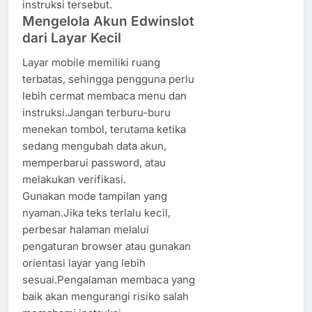
instruksi tersebut.
Mengelola Akun Edwinslot
dari Layar Kecil
Layar mobile memiliki ruang
terbatas, sehingga pengguna perlu
lebih cermat membaca menu dan
instruksi.Jangan terburu-buru
menekan tombol, terutama ketika
sedang mengubah data akun,
memperbarui password, atau
melakukan verifikasi.
Gunakan mode tampilan yang
nyaman.Jika teks terlalu kecil,
perbesar halaman melalui
pengaturan browser atau gunakan
orientasi layar yang lebih
sesuai.Pengalaman membaca yang
baik akan mengurangi risiko salah