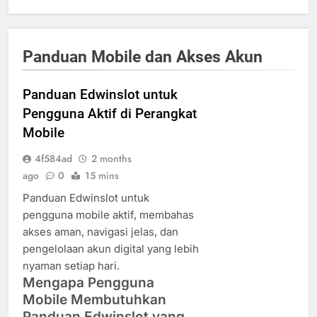
Panduan Mobile dan Akses Akun
Panduan Edwinslot untuk
Pengguna Aktif di Perangkat
Mobile
4f584ad
2 months
ago
0
15 mins
Panduan Edwinslot untuk
pengguna mobile aktif, membahas
akses aman, navigasi jelas, dan
pengelolaan akun digital yang lebih
nyaman setiap hari.
Mengapa Pengguna
Mobile Membutuhkan
Panduan Edwinslot yang