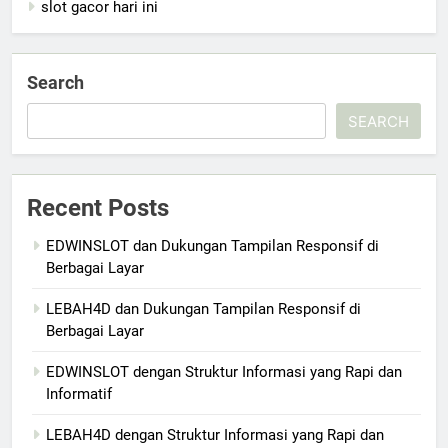
slot gacor hari ini
Search
SEARCH
Recent Posts
EDWINSLOT dan Dukungan Tampilan Responsif di
Berbagai Layar
LEBAH4D dan Dukungan Tampilan Responsif di
Berbagai Layar
EDWINSLOT dengan Struktur Informasi yang Rapi dan
Informatif
LEBAH4D dengan Struktur Informasi yang Rapi dan