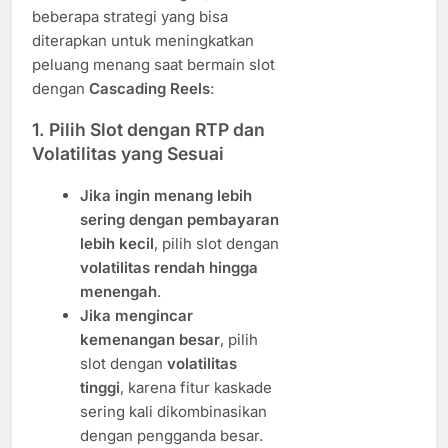
beberapa strategi yang bisa
diterapkan untuk meningkatkan
peluang menang saat bermain slot
dengan
Cascading Reels
:
1. Pilih Slot dengan RTP dan
Volatilitas yang Sesuai
Jika ingin menang lebih
sering dengan pembayaran
lebih kecil
, pilih slot dengan
volatilitas rendah hingga
menengah
.
Jika mengincar
kemenangan besar
, pilih
slot dengan
volatilitas
tinggi
, karena fitur kaskade
sering kali dikombinasikan
dengan pengganda besar.