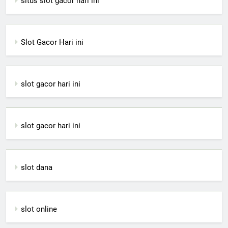
situs slot gacor hari ini
Slot Gacor Hari ini
slot gacor hari ini
slot gacor hari ini
slot dana
slot online