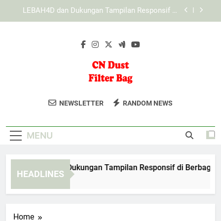
Skip
EDWINSLOT dengan Struktur Informasi yang Rapi
to
dan Informatif
content
LEBAH4D dengan Struktur Informasi yang Rapi
dan Informatif
EDWINSLOT dan Dukungan Tampilan Responsif di
Berbagai Layar
LEBAH4D dan Dukungan Tampilan Responsif di
Berbagai Layar
CN Dust Filter
Dapatkan Produk Filter Berkualitas
EDWINSLOT dengan Struktur Informasi yang Rapi
NEWSLETTER
RANDOM NEWS
dan Informatif
Bag
Untuk Industri Anda Dari CN Dust Filter
LEBAH4D dengan Struktur Informasi yang Rapi
Bag. Solusi Filtrasi Untuk Efisiensi
dan Informatif
MENU
Maksimal.
DWINSLOT dan Dukungan Tampilan Responsif di Berbagai Lay
HEADLINES
Weeks Ago
Home