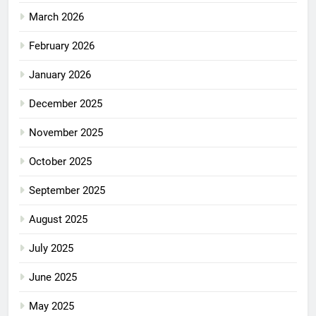
March 2026
February 2026
January 2026
December 2025
November 2025
October 2025
September 2025
August 2025
July 2025
June 2025
May 2025