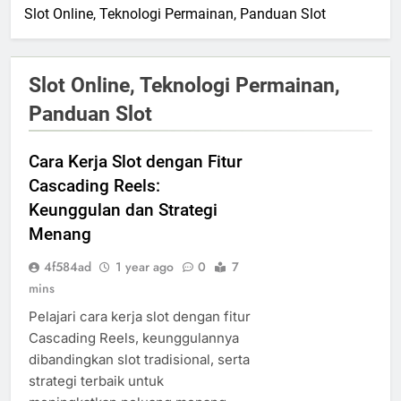
Slot Online, Teknologi Permainan, Panduan Slot
Slot Online, Teknologi Permainan,
Panduan Slot
Cara Kerja Slot dengan Fitur
Cascading Reels:
Keunggulan dan Strategi
Menang
4f584ad
1 year ago
0
7
mins
Pelajari cara kerja slot dengan fitur
Cascading Reels, keunggulannya
dibandingkan slot tradisional, serta
strategi terbaik untuk