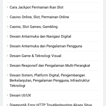
Cara Jackpot Permainan Ikan Slot
Casino Online, Slot, Permainan Online
Casino, Slot Games, Gambling
Desain Antarmuka dan Navigasi Digital
Desain Antarmuka dan Pengalaman Pengguna
Desain Game & Teknologi Visual
Desain Responsif dan Pengalaman Multi-Perangkat
Desain Sistem, Platform Digital, Pengembangan
Berkelanjutan, Pengalaman Pengguna, Infrastruktur
Teknologi
Desain UI/UX
Diagnostik Error HTTP Troubleshooting Akses Situs