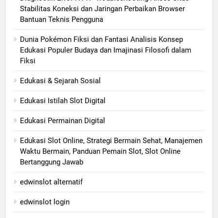
Stabilitas Koneksi dan Jaringan Perbaikan Browser
Bantuan Teknis Pengguna
Dunia Pokémon Fiksi dan Fantasi Analisis Konsep
Edukasi Populer Budaya dan Imajinasi Filosofi dalam
Fiksi
Edukasi & Sejarah Sosial
Edukasi Istilah Slot Digital
Edukasi Permainan Digital
Edukasi Slot Online, Strategi Bermain Sehat, Manajemen
Waktu Bermain, Panduan Pemain Slot, Slot Online
Bertanggung Jawab
edwinslot alternatif
edwinslot login