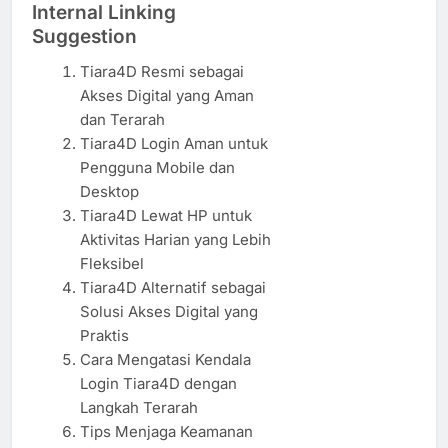
Internal Linking
Suggestion
Tiara4D Resmi sebagai
Akses Digital yang Aman
dan Terarah
Tiara4D Login Aman untuk
Pengguna Mobile dan
Desktop
Tiara4D Lewat HP untuk
Aktivitas Harian yang Lebih
Fleksibel
Tiara4D Alternatif sebagai
Solusi Akses Digital yang
Praktis
Cara Mengatasi Kendala
Login Tiara4D dengan
Langkah Terarah
Tips Menjaga Keamanan