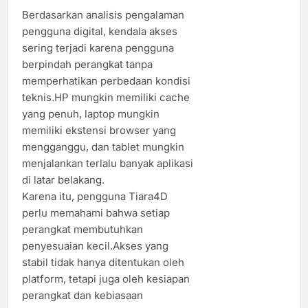
Berdasarkan analisis pengalaman
pengguna digital, kendala akses
sering terjadi karena pengguna
berpindah perangkat tanpa
memperhatikan perbedaan kondisi
teknis.HP mungkin memiliki cache
yang penuh, laptop mungkin
memiliki ekstensi browser yang
mengganggu, dan tablet mungkin
menjalankan terlalu banyak aplikasi
di latar belakang.
Karena itu, pengguna Tiara4D
perlu memahami bahwa setiap
perangkat membutuhkan
penyesuaian kecil.Akses yang
stabil tidak hanya ditentukan oleh
platform, tetapi juga oleh kesiapan
perangkat dan kebiasaan