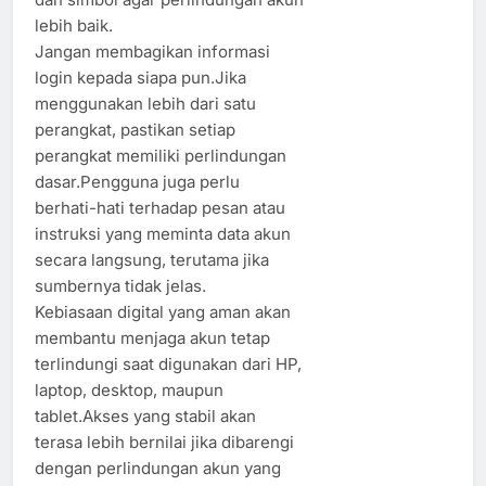
lebih baik.
Jangan membagikan informasi
login kepada siapa pun.Jika
menggunakan lebih dari satu
perangkat, pastikan setiap
perangkat memiliki perlindungan
dasar.Pengguna juga perlu
berhati-hati terhadap pesan atau
instruksi yang meminta data akun
secara langsung, terutama jika
sumbernya tidak jelas.
Kebiasaan digital yang aman akan
membantu menjaga akun tetap
terlindungi saat digunakan dari HP,
laptop, desktop, maupun
tablet.Akses yang stabil akan
terasa lebih bernilai jika dibarengi
dengan perlindungan akun yang