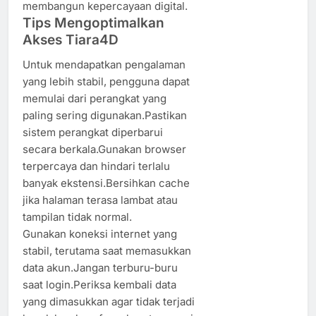
membangun kepercayaan digital.
Tips Mengoptimalkan
Akses Tiara4D
Untuk mendapatkan pengalaman
yang lebih stabil, pengguna dapat
memulai dari perangkat yang
paling sering digunakan.Pastikan
sistem perangkat diperbarui
secara berkala.Gunakan browser
terpercaya dan hindari terlalu
banyak ekstensi.Bersihkan cache
jika halaman terasa lambat atau
tampilan tidak normal.
Gunakan koneksi internet yang
stabil, terutama saat memasukkan
data akun.Jangan terburu-buru
saat login.Periksa kembali data
yang dimasukkan agar tidak terjadi