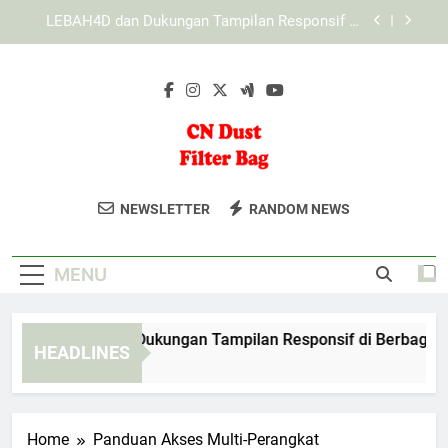
Skip
EDWINSLOT dengan Struktur Informasi yang Rapi
to
dan Informatif
content
LEBAH4D dengan Struktur Informasi yang Rapi
dan Informatif
EDWINSLOT dan Dukungan Tampilan Responsif di
Berbagai Layar
LEBAH4D dan Dukungan Tampilan Responsif di
Berbagai Layar
CN Dust Filter
Dapatkan Produk Filter Berkualitas
EDWINSLOT dengan Struktur Informasi yang Rapi
NEWSLETTER
RANDOM NEWS
dan Informatif
Bag
Untuk Industri Anda Dari CN Dust Filter
LEBAH4D dengan Struktur Informasi yang Rapi
Bag. Solusi Filtrasi Untuk Efisiensi
dan Informatif
MENU
Maksimal.
WINSLOT dan Dukungan Tampilan Responsif di Berbagai Laya
HEADLINES
Week Ago
Home
Panduan Akses Multi-Perangkat