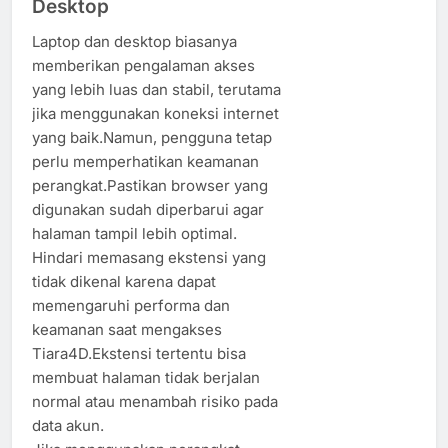
Desktop
Laptop dan desktop biasanya
memberikan pengalaman akses
yang lebih luas dan stabil, terutama
jika menggunakan koneksi internet
yang baik.Namun, pengguna tetap
perlu memperhatikan keamanan
perangkat.Pastikan browser yang
digunakan sudah diperbarui agar
halaman tampil lebih optimal.
Hindari memasang ekstensi yang
tidak dikenal karena dapat
memengaruhi performa dan
keamanan saat mengakses
Tiara4D.Ekstensi tertentu bisa
membuat halaman tidak berjalan
normal atau menambah risiko pada
data akun.