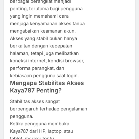
berbagai perangkat menjadi
penting, terutama bagi pengguna
yang ingin memahami cara
menjaga kenyamanan akses tanpa
mengabaikan keamanan akun.
Akses yang stabil bukan hanya
berkaitan dengan kecepatan
halaman, tetapi juga melibatkan
koneksi internet, kondisi browser,
performa perangkat, dan
kebiasaan pengguna saat login.
Mengapa Stabilitas Akses
Kaya787 Penting?
Stabilitas akses sangat
berpengaruh terhadap pengalaman
pengguna.
Ketika pengguna membuka
Kaya787 dari HP, laptop, atau
tablet, mereka tentu