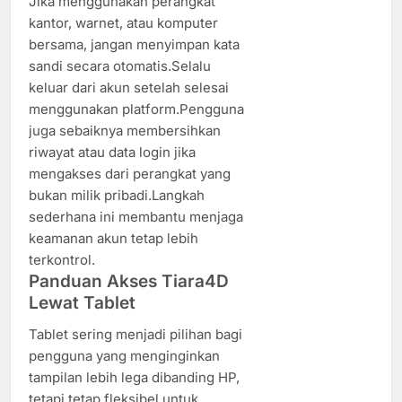
Jika menggunakan perangkat
kantor, warnet, atau komputer
bersama, jangan menyimpan kata
sandi secara otomatis.Selalu
keluar dari akun setelah selesai
menggunakan platform.Pengguna
juga sebaiknya membersihkan
riwayat atau data login jika
mengakses dari perangkat yang
bukan milik pribadi.Langkah
sederhana ini membantu menjaga
keamanan akun tetap lebih
terkontrol.
Panduan Akses Tiara4D
Lewat Tablet
Tablet sering menjadi pilihan bagi
pengguna yang menginginkan
tampilan lebih lega dibanding HP,
tetapi tetap fleksibel untuk