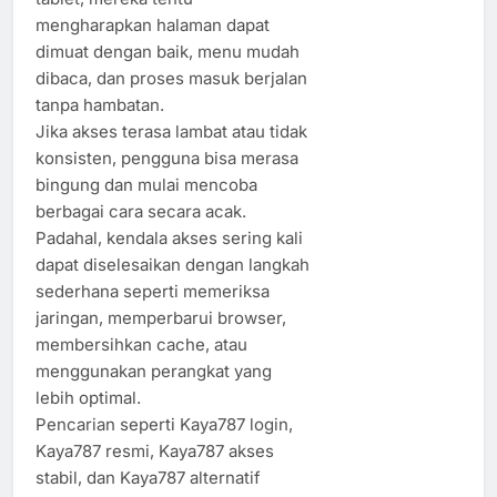
mengharapkan halaman dapat
dimuat dengan baik, menu mudah
dibaca, dan proses masuk berjalan
tanpa hambatan.
Jika akses terasa lambat atau tidak
konsisten, pengguna bisa merasa
bingung dan mulai mencoba
berbagai cara secara acak.
Padahal, kendala akses sering kali
dapat diselesaikan dengan langkah
sederhana seperti memeriksa
jaringan, memperbarui browser,
membersihkan cache, atau
menggunakan perangkat yang
lebih optimal.
Pencarian seperti Kaya787 login,
Kaya787 resmi, Kaya787 akses
stabil, dan Kaya787 alternatif