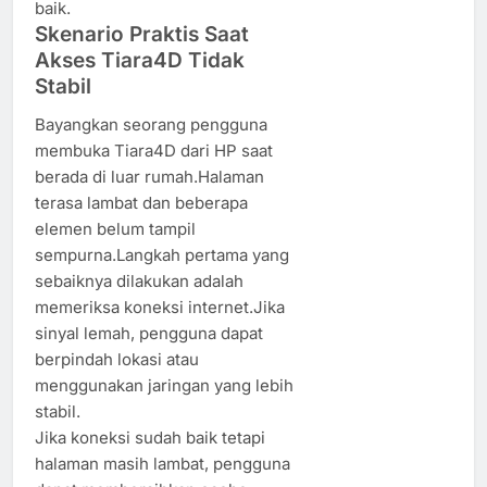
baik.
Skenario Praktis Saat
Akses Tiara4D Tidak
Stabil
Bayangkan seorang pengguna
membuka Tiara4D dari HP saat
berada di luar rumah.Halaman
terasa lambat dan beberapa
elemen belum tampil
sempurna.Langkah pertama yang
sebaiknya dilakukan adalah
memeriksa koneksi internet.Jika
sinyal lemah, pengguna dapat
berpindah lokasi atau
menggunakan jaringan yang lebih
stabil.
Jika koneksi sudah baik tetapi
halaman masih lambat, pengguna