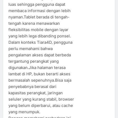
luas sehingga pengguna dapat
membaca informasi dengan lebih
nyaman.Tablet berada di tengah-
tengah karena menawarkan
fleksibilitas mobile dengan layar
yang lebih lega dibanding ponsel.
Dalam konteks Tiara4D, pengguna
perlu memahami bahwa
pengalaman akses dapat berbeda
tergantung perangkat yang
digunakan.Jika halaman terasa
lambat di HP, bukan berarti akses
bermasalah sepenuhnya.Bisa saja
penyebabnya berasal dari
kapasitas perangkat, jaringan
seluler yang kurang stabil, browser
yang belum diperbarui, atau cache
yang menumpuk.