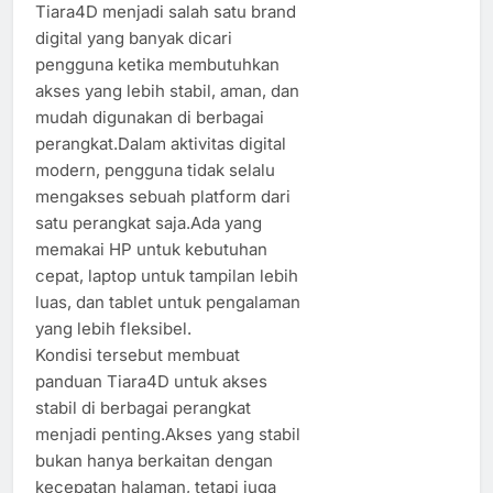
Tiara4D menjadi salah satu brand
digital yang banyak dicari
pengguna ketika membutuhkan
akses yang lebih stabil, aman, dan
mudah digunakan di berbagai
perangkat.Dalam aktivitas digital
modern, pengguna tidak selalu
mengakses sebuah platform dari
satu perangkat saja.Ada yang
memakai HP untuk kebutuhan
cepat, laptop untuk tampilan lebih
luas, dan tablet untuk pengalaman
yang lebih fleksibel.
Kondisi tersebut membuat
panduan Tiara4D untuk akses
stabil di berbagai perangkat
menjadi penting.Akses yang stabil
bukan hanya berkaitan dengan
kecepatan halaman, tetapi juga