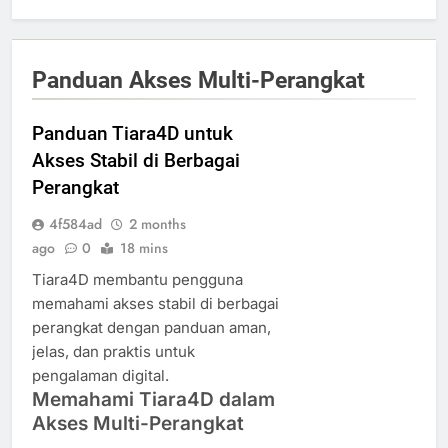
Panduan Akses Multi-Perangkat
Panduan Tiara4D untuk
Akses Stabil di Berbagai
Perangkat
4f584ad
2 months
ago
0
18 mins
Tiara4D membantu pengguna
memahami akses stabil di berbagai
perangkat dengan panduan aman,
jelas, dan praktis untuk
pengalaman digital.
Memahami Tiara4D dalam
Akses Multi-Perangkat