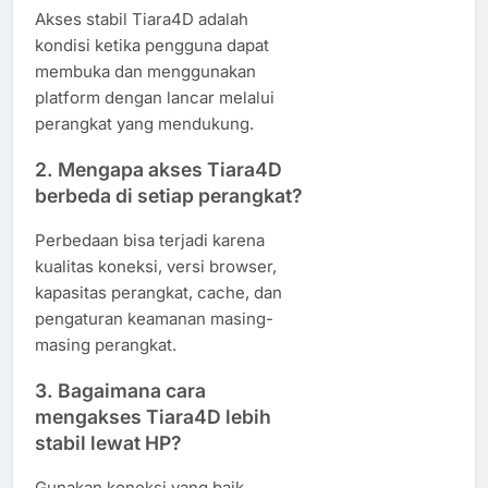
Akses stabil Tiara4D adalah
kondisi ketika pengguna dapat
membuka dan menggunakan
platform dengan lancar melalui
perangkat yang mendukung.
2. Mengapa akses Tiara4D
berbeda di setiap perangkat?
Perbedaan bisa terjadi karena
kualitas koneksi, versi browser,
kapasitas perangkat, cache, dan
pengaturan keamanan masing-
masing perangkat.
3. Bagaimana cara
mengakses Tiara4D lebih
stabil lewat HP?
Gunakan koneksi yang baik,