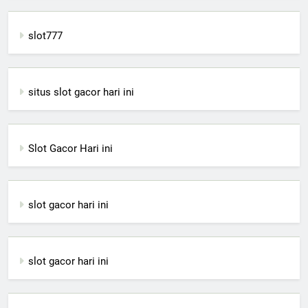
slot777
situs slot gacor hari ini
Slot Gacor Hari ini
slot gacor hari ini
slot gacor hari ini