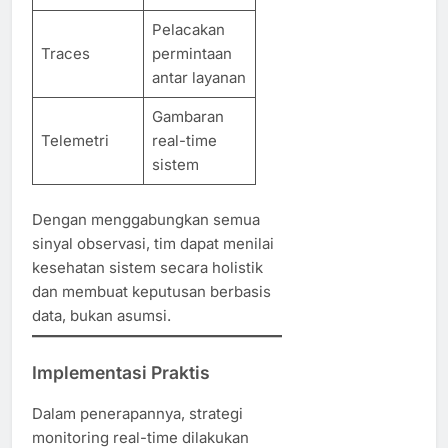
Pelacakan
Traces
permintaan
antar layanan
Gambaran
Telemetri
real-time
sistem
Dengan menggabungkan semua
sinyal observasi, tim dapat menilai
kesehatan sistem secara holistik
dan membuat keputusan berbasis
data, bukan asumsi.
Implementasi Praktis
Dalam penerapannya, strategi
monitoring real-time dilakukan