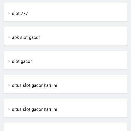
slot 777
apk slot gacor
slot gacor
situs slot gacor hari ini
situs slot gacor hari ini