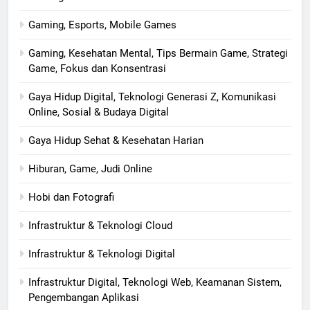
Gaming, Esports, Mobile Games
Gaming, Kesehatan Mental, Tips Bermain Game, Strategi
Game, Fokus dan Konsentrasi
Gaya Hidup Digital, Teknologi Generasi Z, Komunikasi
Online, Sosial & Budaya Digital
Gaya Hidup Sehat & Kesehatan Harian
Hiburan, Game, Judi Online
Hobi dan Fotografi
Infrastruktur & Teknologi Cloud
Infrastruktur & Teknologi Digital
Infrastruktur Digital, Teknologi Web, Keamanan Sistem,
Pengembangan Aplikasi