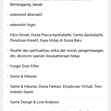
Bertanggung Jawab
edwinslot alternatif
edwinslot login
Fiksi Ilmiah, Dunia Pasca-Apokaliptik, Cerita Apokaliptik,
Penulisan Kreatif, Gaya Hidup di Dunia Baru
filsafat dan spiritualitas, etika dan moral, pengembangan
diri, ekonomi syariah, kesejahteraan hidup
Fungsi Dust Filter
Game & Hiburan
Game & Hiburan, Dunia Fantasi, Eksplorasi Virtual, Tren
Industri Game
Game Design & Lore Analysis