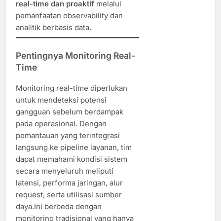
real-time dan proaktif
melalui
pemanfaatan observability dan
analitik berbasis data.
Pentingnya Monitoring Real-
Time
Monitoring real-time diperlukan
untuk mendeteksi potensi
gangguan sebelum berdampak
pada operasional. Dengan
pemantauan yang terintegrasi
langsung ke pipeline layanan, tim
dapat memahami kondisi sistem
secara menyeluruh meliputi
latensi, performa jaringan, alur
request, serta utilisasi sumber
daya.Ini berbeda dengan
monitoring tradisional yang hanya