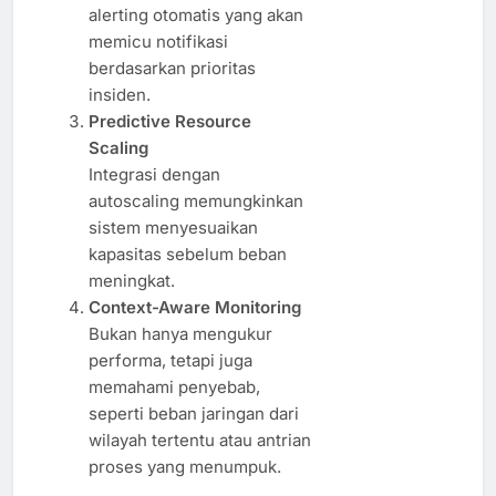
alerting otomatis yang akan
memicu notifikasi
berdasarkan prioritas
insiden.
Predictive Resource
Scaling
Integrasi dengan
autoscaling memungkinkan
sistem menyesuaikan
kapasitas sebelum beban
meningkat.
Context-Aware Monitoring
Bukan hanya mengukur
performa, tetapi juga
memahami penyebab,
seperti beban jaringan dari
wilayah tertentu atau antrian
proses yang menumpuk.