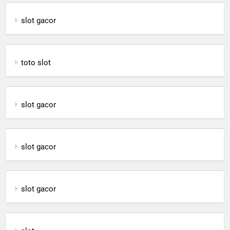
slot gacor
toto slot
slot gacor
slot gacor
slot gacor