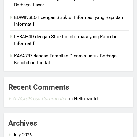
Berbagai Layar
EDWINSLOT dengan Struktur Informasi yang Rapi dan
Informatif
LEBAH4D dengan Struktur Informasi yang Rapi dan
Informatif
KAYA787 dengan Tampilan Dinamis untuk Berbagai
Kebutuhan Digital
Recent Comments
A WordPress Commenter
on
Hello world!
Archives
July 2026