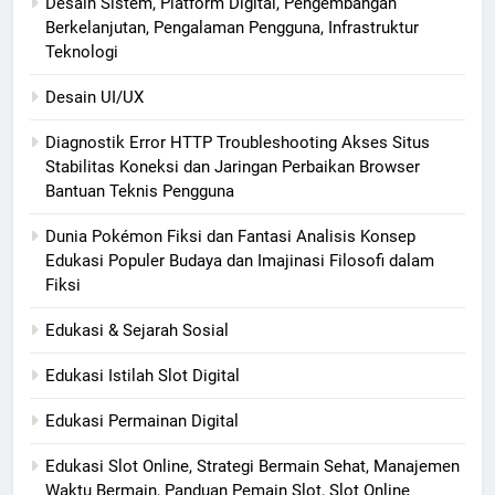
Desain Sistem, Platform Digital, Pengembangan
Berkelanjutan, Pengalaman Pengguna, Infrastruktur
Teknologi
Desain UI/UX
Diagnostik Error HTTP Troubleshooting Akses Situs
Stabilitas Koneksi dan Jaringan Perbaikan Browser
Bantuan Teknis Pengguna
Dunia Pokémon Fiksi dan Fantasi Analisis Konsep
Edukasi Populer Budaya dan Imajinasi Filosofi dalam
Fiksi
Edukasi & Sejarah Sosial
Edukasi Istilah Slot Digital
Edukasi Permainan Digital
Edukasi Slot Online, Strategi Bermain Sehat, Manajemen
Waktu Bermain, Panduan Pemain Slot, Slot Online