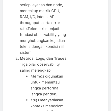
setiap layanan dan node,
mencakup metrik CPU,
RAM, I/O, latensi API,
throughput, serta error
rate.Telemetri menjadi
fondasi observability yang
menghubungkan kejadian
teknis dengan kondisi riil
sistem.
Metrics, Logs, dan Traces
Tiga pilar observability
saling melengkapi:
Metrics
digunakan
untuk memantau
angka performa
jangka pendek.
Logs
menyediakan
konteks mendalam