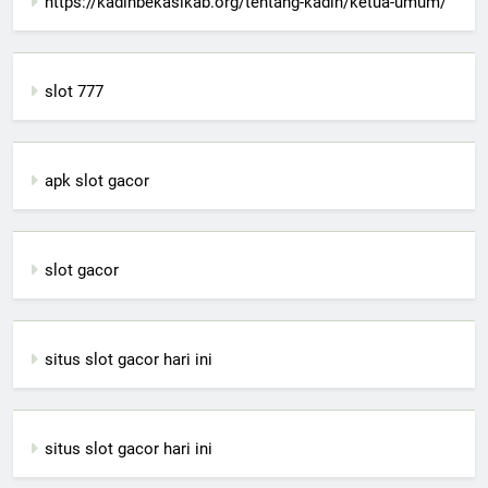
https://kadinbekasikab.org/tentang-kadin/ketua-umum/
slot 777
apk slot gacor
slot gacor
situs slot gacor hari ini
situs slot gacor hari ini