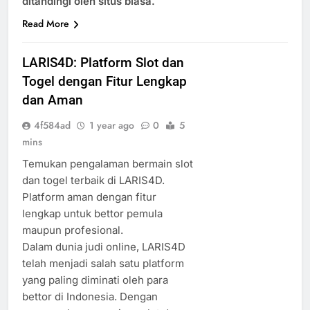
ditandingi oleh situs biasa.
Read More
LARIS4D: Platform Slot dan
Togel dengan Fitur Lengkap
dan Aman
4f584ad
1 year ago
0
5
mins
Temukan pengalaman bermain slot
dan togel terbaik di LARIS4D.
Platform aman dengan fitur
lengkap untuk bettor pemula
maupun profesional.
Dalam dunia judi online, LARIS4D
telah menjadi salah satu platform
yang paling diminati oleh para
bettor di Indonesia. Dengan