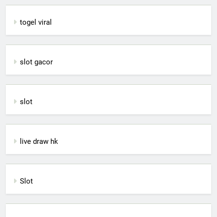
togel viral
slot gacor
slot
live draw hk
Slot