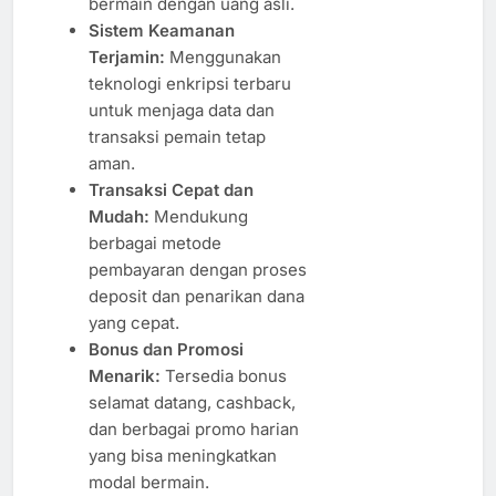
bermain dengan uang asli.
Sistem Keamanan
Terjamin:
Menggunakan
teknologi enkripsi terbaru
untuk menjaga data dan
transaksi pemain tetap
aman.
Transaksi Cepat dan
Mudah:
Mendukung
berbagai metode
pembayaran dengan proses
deposit dan penarikan dana
yang cepat.
Bonus dan Promosi
Menarik:
Tersedia bonus
selamat datang, cashback,
dan berbagai promo harian
yang bisa meningkatkan
modal bermain.