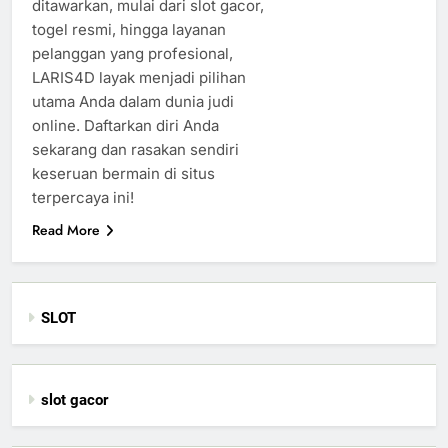
ditawarkan, mulai dari slot gacor,
togel resmi, hingga layanan
pelanggan yang profesional,
LARIS4D layak menjadi pilihan
utama Anda dalam dunia judi
online. Daftarkan diri Anda
sekarang dan rasakan sendiri
keseruan bermain di situs
terpercaya ini!
Read More
SLOT
slot gacor