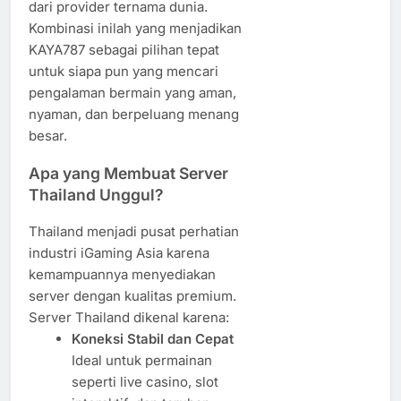
dari provider ternama dunia.
Kombinasi inilah yang menjadikan
KAYA787 sebagai pilihan tepat
untuk siapa pun yang mencari
pengalaman bermain yang aman,
nyaman, dan berpeluang menang
besar.
Apa yang Membuat Server
Thailand Unggul?
Thailand menjadi pusat perhatian
industri iGaming Asia karena
kemampuannya menyediakan
server dengan kualitas premium.
Server Thailand dikenal karena:
Koneksi Stabil dan Cepat
Ideal untuk permainan
seperti live casino, slot