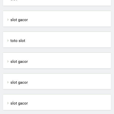
slot gacor
toto slot
slot gacor
slot gacor
slot gacor