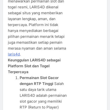
menawarkan permainan slot dan
togel resmi, LARIS4D dikenal
sebagai situs yang memberikan
layanan lengkap, aman, dan
terpercaya. Platform ini tidak
hanya menyediakan berbagai
pilihan permainan menarik tetapi
juga memastikan setiap pemain
merasa nyaman dan aman selama
laris4d
.
Keunggulan LARIS4D sebagai
Platform Slot dan Togel
Terpercaya
Permainan Slot Gacor
dengan RTP Tinggi
Salah
satu daya tarik utama
LARIS4D adalah permainan
slot gacor yang memiliki
RTP (Return to Player)