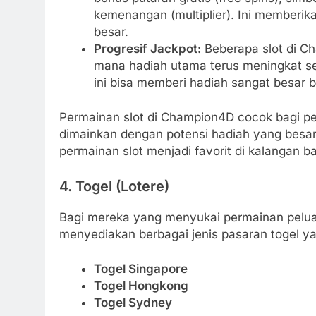
kemenangan (multiplier). Ini memberi
besar.
Progresif Jackpot:
Beberapa slot di 
mana hadiah utama terus meningkat se
ini bisa memberi hadiah sangat besar 
Permainan slot di Champion4D cocok bagi 
dimainkan dengan potensi hadiah yang besar.
permainan slot menjadi favorit di kalangan 
4.
Togel (Lotere)
Bagi mereka yang menyukai permainan pelu
menyediakan berbagai jenis pasaran togel yan
Togel Singapore
Togel Hongkong
Togel Sydney