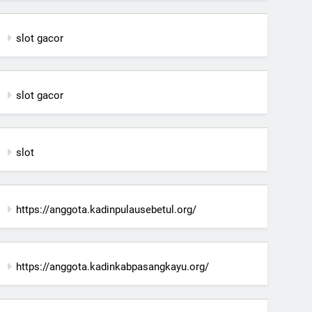
slot gacor
slot gacor
slot
https://anggota.kadinpulausebetul.org/
https://anggota.kadinkabpasangkayu.org/