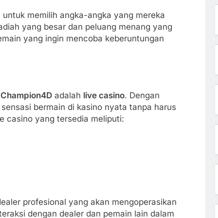
untuk memilih angka-angka yang mereka
hadiah yang besar dan peluang menang yang
 pemain yang ingin mencoba keberuntungan
h
Champion4D
adalah
live casino
. Dengan
sensasi bermain di kasino nyata tanpa harus
e casino yang tersedia meliputi:
 dealer profesional yang akan mengoperasikan
teraksi dengan dealer dan pemain lain dalam