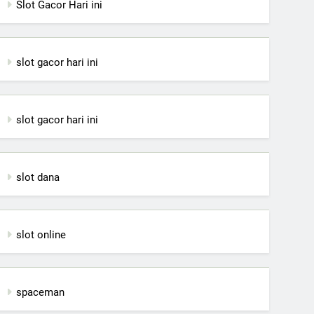
Slot Gacor Hari ini
slot gacor hari ini
slot gacor hari ini
slot dana
slot online
spaceman