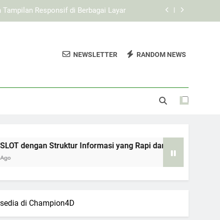
ampilan Responsif di Berbagai Layar
ur Informasi yang Rapi dan Informatif
ur Informasi yang Rapi dan Informatif
NEWSLETTER
RANDOM NEWS
ampilan Responsif di Berbagai Layar
 Bag. Solusi Filtrasi Untuk Efisiensi Maksimal.
ampilan Responsif di Berbagai Layar
ur Informasi yang Rapi dan Informatif
ur Informasi yang Rapi dan Informatif
Struktur Informasi yang Rapi dan Informatif
LEBAH4D d
3 Weeks Ago
rsedia di Champion4D