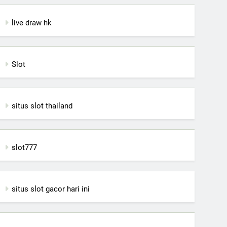
live draw hk
Slot
situs slot thailand
slot777
situs slot gacor hari ini