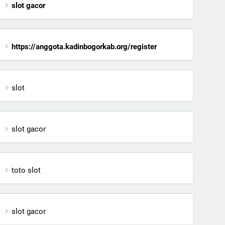
slot gacor
https://anggota.kadinbogorkab.org/register
slot
slot gacor
toto slot
slot gacor