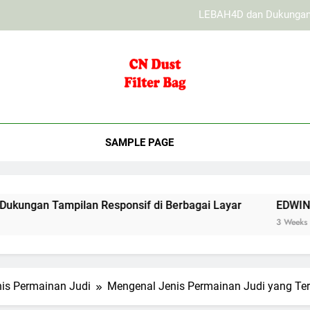
LEBAH4D dan Dukungan T
EDWINSLOT dengan Strukt
LEBAH4D dengan Strukt
Dust Filter Bag
EDWINSLOT dan Dukungan T
roduk Filter Berkualitas Untuk Industri Anda Dari CN Dust Filter
LEBAH4D dan Dukungan T
SAMPLE PAGE
EDWINSLOT dengan Strukt
LEBAH4D dengan Strukt
pilan Responsif di Berbagai Layar
EDWINSLOT dengan 
3 Weeks Ago
enis Permainan Judi
Mengenal Jenis Permainan Judi yang Te