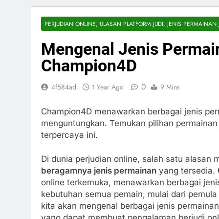
PERJUDIAN ONLINE, ULASAN PLATFORM JUDI, JENIS PERMAINAN 
Mengenal Jenis Permain
Champion4D
0
4f584ad
1 Year Ago
9 Mins
Champion4D menawarkan berbagai jenis perm
menguntungkan. Temukan pilihan permainan t
terpercaya ini.
Di dunia perjudian online, salah satu alasan
beragamnya jenis permainan
yang tersedia.
online terkemuka, menawarkan berbagai jen
kebutuhan semua pemain, mulai dari pemula 
kita akan mengenal berbagai jenis permaina
yang dapat membuat pengalaman berjudi onl