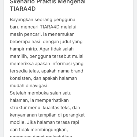
Skenario Praktis Mengenal
TIARA4D
Bayangkan seorang pengguna
baru mencari TIARA4D melalui
mesin pencari. Ia menemukan
beberapa hasil dengan judul yang
hampir mirip. Agar tidak salah
memilih, pengguna tersebut mulai
memeriksa apakah informasi yang
tersedia jelas, apakah nama brand
konsisten, dan apakah halaman
mudah dinavigasi.
Setelah membuka salah satu
halaman, ia memperhatikan
struktur menu, kualitas teks, dan
kenyamanan tampilan di perangkat
mobile. Jika halaman terasa rapi
dan tidak membingungkan,
pengguna dapat melanjutkan