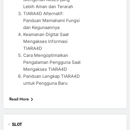
Lebih Aman dan Terarah
TIARA4D Alternatif:
Panduan Memahami Fungsi
dan Kegunaannya
Keamanan Digital Saat
Mengakses Informasi
TIARA4D
Cara Mengoptimalkan
Pengalaman Pengguna Saat
Mengakses TIARA4D
Panduan Lengkap TIARA4D
untuk Pengguna Baru
Read More
SLOT