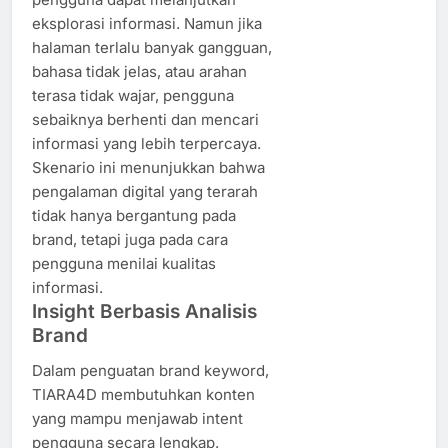
eksplorasi informasi. Namun jika
halaman terlalu banyak gangguan,
bahasa tidak jelas, atau arahan
terasa tidak wajar, pengguna
sebaiknya berhenti dan mencari
informasi yang lebih terpercaya.
Skenario ini menunjukkan bahwa
pengalaman digital yang terarah
tidak hanya bergantung pada
brand, tetapi juga pada cara
pengguna menilai kualitas
informasi.
Insight Berbasis Analisis
Brand
Dalam penguatan brand keyword,
TIARA4D membutuhkan konten
yang mampu menjawab intent
pengguna secara lengkap.