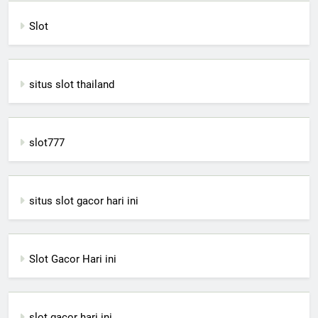
Slot
situs slot thailand
slot777
situs slot gacor hari ini
Slot Gacor Hari ini
slot gacor hari ini