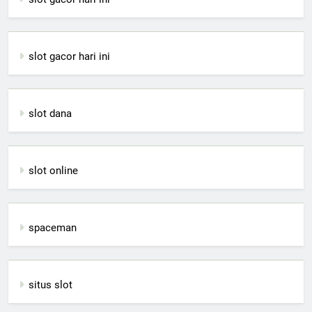
slot gacor hari ini
slot dana
slot online
spaceman
situs slot