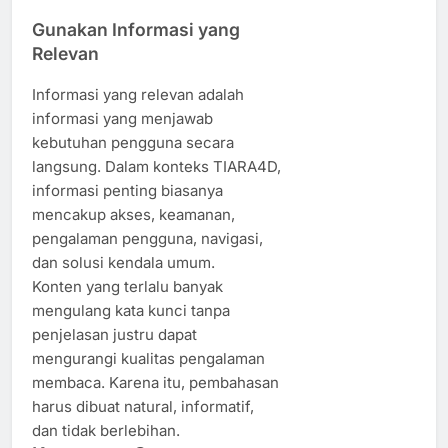
Gunakan Informasi yang
Relevan
Informasi yang relevan adalah
informasi yang menjawab
kebutuhan pengguna secara
langsung. Dalam konteks TIARA4D,
informasi penting biasanya
mencakup akses, keamanan,
pengalaman pengguna, navigasi,
dan solusi kendala umum.
Konten yang terlalu banyak
mengulang kata kunci tanpa
penjelasan justru dapat
mengurangi kualitas pengalaman
membaca. Karena itu, pembahasan
harus dibuat natural, informatif,
dan tidak berlebihan.