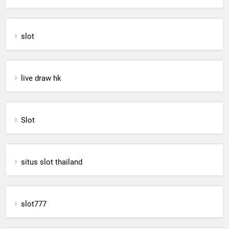
slot
live draw hk
Slot
situs slot thailand
slot777