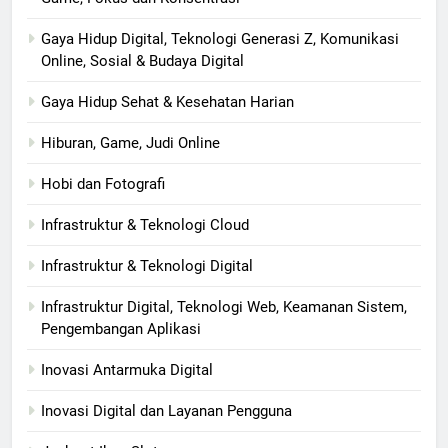
Gaya Hidup Digital, Teknologi Generasi Z, Komunikasi
Online, Sosial & Budaya Digital
Gaya Hidup Sehat & Kesehatan Harian
Hiburan, Game, Judi Online
Hobi dan Fotografi
Infrastruktur & Teknologi Cloud
Infrastruktur & Teknologi Digital
Infrastruktur Digital, Teknologi Web, Keamanan Sistem,
Pengembangan Aplikasi
Inovasi Antarmuka Digital
Inovasi Digital dan Layanan Pengguna