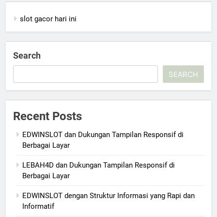
slot gacor hari ini
Search
SEARCH
Recent Posts
EDWINSLOT dan Dukungan Tampilan Responsif di
Berbagai Layar
LEBAH4D dan Dukungan Tampilan Responsif di
Berbagai Layar
EDWINSLOT dengan Struktur Informasi yang Rapi dan
Informatif