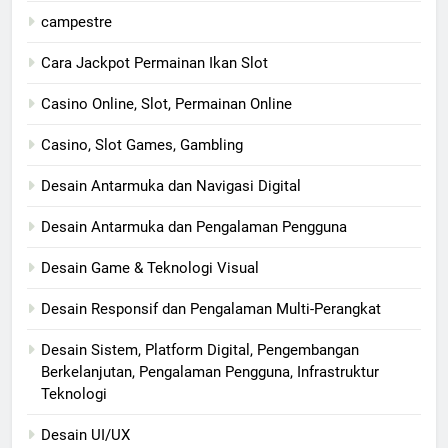
campestre
Cara Jackpot Permainan Ikan Slot
Casino Online, Slot, Permainan Online
Casino, Slot Games, Gambling
Desain Antarmuka dan Navigasi Digital
Desain Antarmuka dan Pengalaman Pengguna
Desain Game & Teknologi Visual
Desain Responsif dan Pengalaman Multi-Perangkat
Desain Sistem, Platform Digital, Pengembangan
Berkelanjutan, Pengalaman Pengguna, Infrastruktur
Teknologi
Desain UI/UX