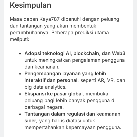
Kesimpulan
Masa depan Kaya787 dipenuhi dengan peluang
dan tantangan yang akan membentuk
pertumbuhannya. Beberapa prediksi utama
meliputi:
Adopsi teknologi AI, blockchain, dan Web3
untuk meningkatkan pengalaman pengguna
dan keamanan.
Pengembangan layanan yang lebih
interaktif dan personal
, seperti AR, VR, dan
big data analytics.
Ekspansi ke pasar global
, membuka
peluang bagi lebih banyak pengguna di
berbagai negara.
Tantangan dalam regulasi dan keamanan
siber
, yang harus diatasi untuk
mempertahankan kepercayaan pengguna.