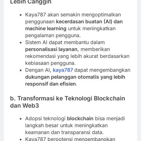
Lebih Canggih
Kaya787 akan semakin mengoptimalkan
penggunaan
kecerdasan buatan (AI) dan
machine learning
untuk meningkatkan
pengalaman pengguna.
Sistem AI dapat membantu dalam
personalisasi layanan
, memberikan
rekomendasi yang lebih akurat berdasarkan
kebiasaan pengguna.
Dengan AI,
kaya787
dapat mengembangkan
dukungan pelanggan otomatis yang lebih
responsif dan efisien
.
b. Transformasi ke Teknologi Blockchain
dan Web3
Adopsi teknologi
blockchain
bisa menjadi
langkah besar untuk meningkatkan
keamanan dan transparansi data.
Kaya787 berpotensi mengembangkan