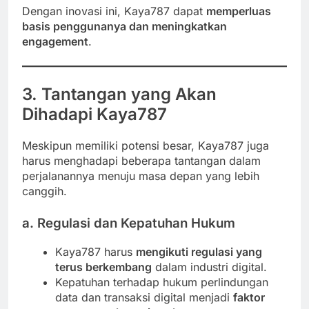
Dengan inovasi ini, Kaya787 dapat
memperluas
basis penggunanya dan meningkatkan
engagement
.
3. Tantangan yang Akan
Dihadapi Kaya787
Meskipun memiliki potensi besar, Kaya787 juga
harus menghadapi beberapa tantangan dalam
perjalanannya menuju masa depan yang lebih
canggih.
a. Regulasi dan Kepatuhan Hukum
Kaya787 harus
mengikuti regulasi yang
terus berkembang
dalam industri digital.
Kepatuhan terhadap hukum perlindungan
data dan transaksi digital menjadi
faktor