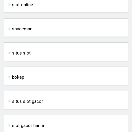
slot online
spaceman
situs slot
bokep
situs slot gacor
slot gacor hari ini