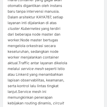
otomatis digantikan oleh instans
baru tanpa intervensi manusia.
Dalam arsitektur KAYA787, setiap
layanan inti dijalankan di atas
cluster Kubernetes
yang terdiri
dari beberapa node master dan
worker.Node master bertugas
mengelola orkestrasi secara
keseluruhan, sedangkan node
worker menjalankan container
aktual.Traffic antar layanan dikelola
melalui
service mesh
seperti Istio
atau Linkerd yang menambahkan
lapisan observabilitas, keamanan,
serta kontrol lalu lintas tingkat
lanjut.Service mesh ini
memungkinkan penerapan
kebijakan routing dinamis,
circuit