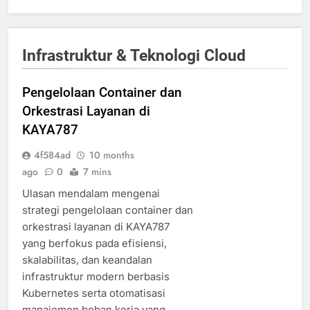
Infrastruktur & Teknologi Cloud
Pengelolaan Container dan
Orkestrasi Layanan di
KAYA787
4f584ad
10 months
ago
0
7 mins
Ulasan mendalam mengenai
strategi pengelolaan container dan
orkestrasi layanan di KAYA787
yang berfokus pada efisiensi,
skalabilitas, dan keandalan
infrastruktur modern berbasis
Kubernetes serta otomatisasi
manajemen beban kerja yang