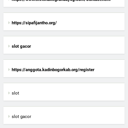
https://sipafijantho.org/
slot gacor
https://anggota.kadinbogorkab.org/register
slot
slot gacor