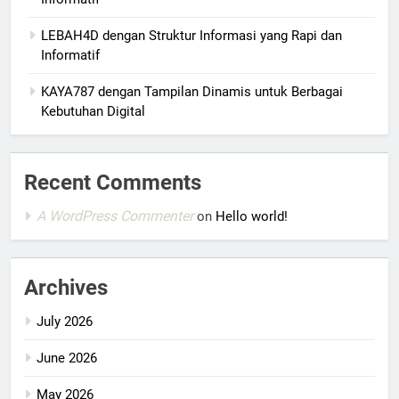
LEBAH4D dengan Struktur Informasi yang Rapi dan
Informatif
KAYA787 dengan Tampilan Dinamis untuk Berbagai
Kebutuhan Digital
Recent Comments
A WordPress Commenter
on
Hello world!
Archives
July 2026
June 2026
May 2026