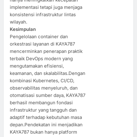
implementasi tetapi juga menjaga
konsistensi infrastruktur lintas
wilayah.
Kesimpulan
Pengelolaan container dan
orkestrasi layanan di KAYA787
mencerminkan penerapan praktik
terbaik DevOps modern yang
mengutamakan efisiensi,
keamanan, dan skalabilitas.Dengan
kombinasi Kubernetes, CI/CD,
observabilitas menyeluruh, dan
otomatisasi sumber daya, KAYA787
berhasil membangun fondasi
infrastruktur yang tangguh dan
adaptif terhadap kebutuhan masa
depan.Pendekatan ini menjadikan
KAYA787 bukan hanya platform