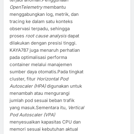
OpenTelemetry
membantu
menggabungkan log, metrik, dan
tracing ke dalam satu konteks
observasi terpadu, sehingga
proses
root cause analysis
dapat
dilakukan dengan presisi tinggi.
KAYA787 juga menaruh perhatian
pada optimalisasi performa
container melalui manajemen
sumber daya otomatis.Pada tingkat
cluster, fitur
Horizontal Pod
Autoscaler (HPA)
digunakan untuk
menambah atau mengurangi
jumlah pod sesuai beban trafik
yang masuk.Sementara itu,
Vertical
Pod Autoscaler (VPA)
menyesuaikan kapasitas CPU dan
memori sesuai kebutuhan aktual