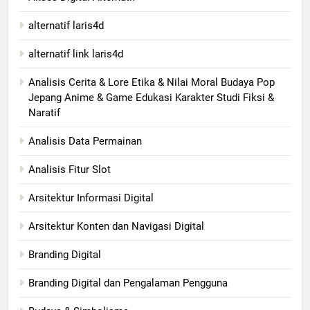
alternatif laris4d
alternatif link laris4d
Analisis Cerita & Lore Etika & Nilai Moral Budaya Pop
Jepang Anime & Game Edukasi Karakter Studi Fiksi &
Naratif
Analisis Data Permainan
Analisis Fitur Slot
Arsitektur Informasi Digital
Arsitektur Konten dan Navigasi Digital
Branding Digital
Branding Digital dan Pengalaman Pengguna