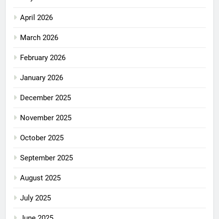
April 2026
March 2026
February 2026
January 2026
December 2025
November 2025
October 2025
September 2025
August 2025
July 2025
June 2025