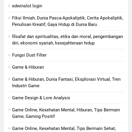
edwinslot login
Fiksi Ilmiah, Dunia Pasca-Apokaliptik, Cerita Apokaliptik,
Penulisan Kreatif, Gaya Hidup di Dunia Baru
filsafat dan spiritualitas, etika dan moral, pengembangan
diri, ekonomi syariah, kesejahteraan hidup
Fungsi Dust Filter
Game & Hiburan
Game & Hiburan, Dunia Fantasi, Eksplorasi Virtual, Tren
Industri Game
Game Design & Lore Analysis
Game Online, Kesehatan Mental, Hiburan, Tips Bermain
Game, Gaming Positif
Game Online, Kesehatan Mental, Tips Bermain Sehat,