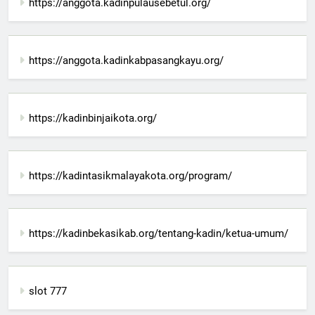
https://anggota.kadinpulausebetul.org/
https://anggota.kadinkabpasangkayu.org/
https://kadinbinjaikota.org/
https://kadintasikmalayakota.org/program/
https://kadinbekasikab.org/tentang-kadin/ketua-umum/
slot 777