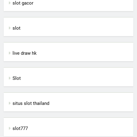
slot gacor
slot
live draw hk
Slot
situs slot thailand
slot777