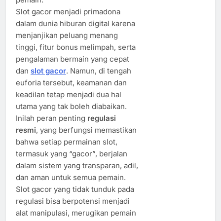
Slot gacor menjadi primadona
dalam dunia hiburan digital karena
menjanjikan peluang menang
tinggi, fitur bonus melimpah, serta
pengalaman bermain yang cepat
dan
slot gacor
. Namun, di tengah
euforia tersebut, keamanan dan
keadilan tetap menjadi dua hal
utama yang tak boleh diabaikan.
Inilah peran penting
regulasi
resmi
, yang berfungsi memastikan
bahwa setiap permainan slot,
termasuk yang “gacor”, berjalan
dalam sistem yang transparan, adil,
dan aman untuk semua pemain.
Slot gacor yang tidak tunduk pada
regulasi bisa berpotensi menjadi
alat manipulasi, merugikan pemain