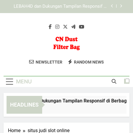
Skip
EDWINSLOT dengan Struktur Informasi yang Rapi
to
dan Informatif
content
LEBAH4D dengan Struktur Informasi yang Rapi
dan Informatif
EDWINSLOT dan Dukungan Tampilan Responsif di
Berbagai Layar
LEBAH4D dan Dukungan Tampilan Responsif di
Berbagai Layar
CN Dust Filter
Dapatkan Produk Filter Berkualitas
EDWINSLOT dengan Struktur Informasi yang Rapi
NEWSLETTER
RANDOM NEWS
dan Informatif
Bag
Untuk Industri Anda Dari CN Dust Filter
LEBAH4D dengan Struktur Informasi yang Rapi
Bag. Solusi Filtrasi Untuk Efisiensi
dan Informatif
MENU
Maksimal.
DWINSLOT dan Dukungan Tampilan Responsif di Berbagai Lay
HEADLINES
Week Ago
Home
situs judi slot online