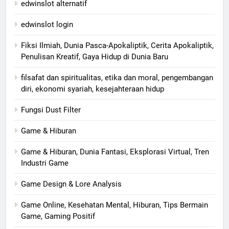
edwinslot alternatif
edwinslot login
Fiksi Ilmiah, Dunia Pasca-Apokaliptik, Cerita Apokaliptik,
Penulisan Kreatif, Gaya Hidup di Dunia Baru
filsafat dan spiritualitas, etika dan moral, pengembangan
diri, ekonomi syariah, kesejahteraan hidup
Fungsi Dust Filter
Game & Hiburan
Game & Hiburan, Dunia Fantasi, Eksplorasi Virtual, Tren
Industri Game
Game Design & Lore Analysis
Game Online, Kesehatan Mental, Hiburan, Tips Bermain
Game, Gaming Positif