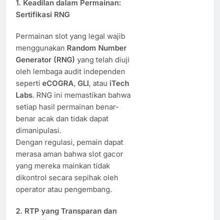
1.
Keadilan dalam Permainan:
Sertifikasi RNG
Permainan slot yang legal wajib
menggunakan
Random Number
Generator (RNG)
yang telah diuji
oleh lembaga audit independen
seperti
eCOGRA
,
GLI
, atau
iTech
Labs
. RNG ini memastikan bahwa
setiap hasil permainan benar-
benar acak dan tidak dapat
dimanipulasi.
Dengan regulasi, pemain dapat
merasa aman bahwa slot gacor
yang mereka mainkan tidak
dikontrol secara sepihak oleh
operator atau pengembang.
2.
RTP yang Transparan dan