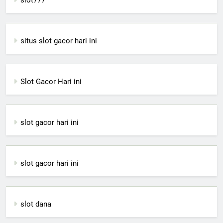
slot777
situs slot gacor hari ini
Slot Gacor Hari ini
slot gacor hari ini
slot gacor hari ini
slot dana