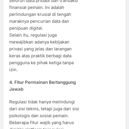
seluruh data pribadi dan transaksi
finansial pemain. Ini adalah
perlindungan krusial di tengah
maraknya pencurian data dan
penipuan digital.
Selain itu, regulasi juga
mewajibkan adanya kebijakan
privasi yang jelas dan larangan
keras atas praktik berbagi data
pengguna ke pihak ketiga tanpa
izin.
4.
Fitur Permainan Bertanggung
Jawab
Regulasi tidak hanya melindungi
dari sisi teknis, tetapi juga dari sisi
psikologis dan sosial pemain.
Beberapa fitur wajib yang harus