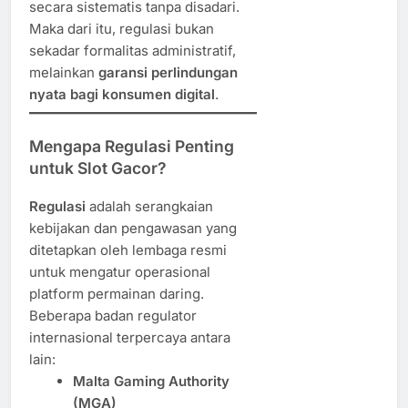
secara sistematis tanpa disadari.
Maka dari itu, regulasi bukan
sekadar formalitas administratif,
melainkan
garansi perlindungan
nyata bagi konsumen digital
.
Mengapa Regulasi Penting
untuk Slot Gacor?
Regulasi
adalah serangkaian
kebijakan dan pengawasan yang
ditetapkan oleh lembaga resmi
untuk mengatur operasional
platform permainan daring.
Beberapa badan regulator
internasional terpercaya antara
lain:
Malta Gaming Authority
(MGA)