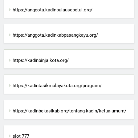
https://anggota.kadinpulausebetul.org/
https://anggota.kadinkabpasangkayu.org/
https://kadinbinjaikota.org/
https://kadintasikmalayakota.org/program/
https://kadinbekasikab.org/tentang-kadin/ketua-umum/
slot 777