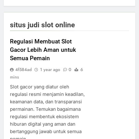
situs judi slot online
Regulasi Membuat Slot
Gacor Lebih Aman untuk
Semua Pemain
4f584ad
1 year ago
0
6
mins
Slot gacor yang diatur oleh
regulasi resmi menjamin keadilan,
keamanan data, dan transparansi
permainan. Temukan bagaimana
regulasi membentuk ekosistem
hiburan digital yang aman dan
bertanggung jawab untuk semua
pemain.