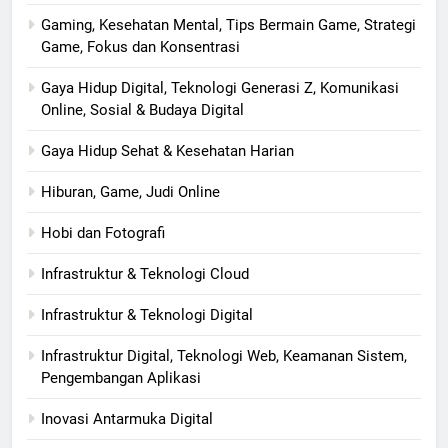
Gaming, Kesehatan Mental, Tips Bermain Game, Strategi
Game, Fokus dan Konsentrasi
Gaya Hidup Digital, Teknologi Generasi Z, Komunikasi
Online, Sosial & Budaya Digital
Gaya Hidup Sehat & Kesehatan Harian
Hiburan, Game, Judi Online
Hobi dan Fotografi
Infrastruktur & Teknologi Cloud
Infrastruktur & Teknologi Digital
Infrastruktur Digital, Teknologi Web, Keamanan Sistem,
Pengembangan Aplikasi
Inovasi Antarmuka Digital