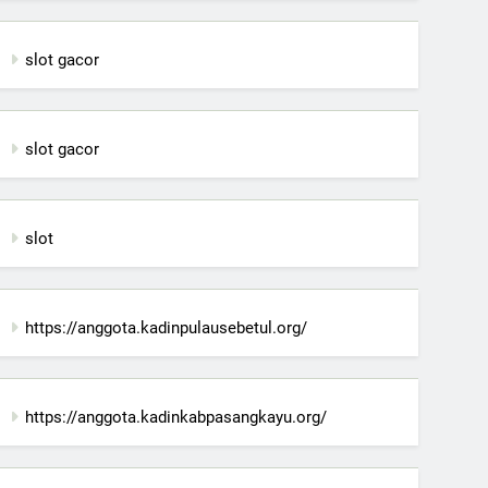
slot gacor
slot gacor
slot
https://anggota.kadinpulausebetul.org/
https://anggota.kadinkabpasangkayu.org/