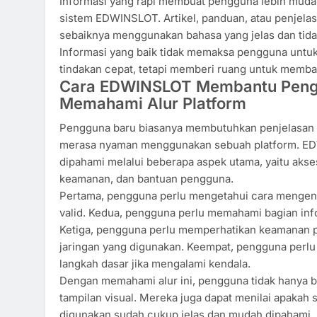
Informasi yang rapi membuat pengguna lebih mu
sistem EDWINSLOT. Artikel, panduan, atau penjela
sebaiknya menggunakan bahasa yang jelas dan tida
Informasi yang baik tidak memaksa pengguna untu
tindakan cepat, tetapi memberi ruang untuk mem
Cara EDWINSLOT Membantu Peng
Memahami Alur Platform
Pengguna baru biasanya membutuhkan penjelasan
merasa nyaman menggunakan sebuah platform. E
dipahami melalui beberapa aspek utama, yaitu akses
keamanan, dan bantuan pengguna.
Pertama, pengguna perlu mengetahui cara mengena
valid. Kedua, pengguna perlu memahami bagian inf
Ketiga, pengguna perlu memperhatikan keamanan 
jaringan yang digunakan. Keempat, pengguna perl
langkah dasar jika mengalami kendala.
Dengan memahami alur ini, pengguna tidak hanya 
tampilan visual. Mereka juga dapat menilai apakah 
digunakan sudah cukup jelas dan mudah dipahami.