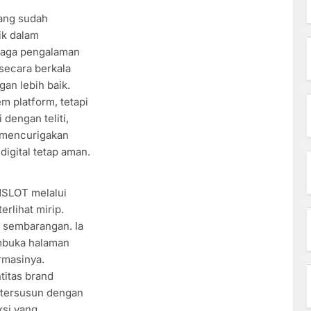
ang sudah
ik dalam
aga pengalaman
 secara berkala
an lebih baik.
m platform, tetapi
dengan teliti,
g mencurigakan
igital tetap aman.
SLOT melalui
rlihat mirip.
a sembarangan. Ia
mbuka halaman
rmasinya.
titas brand
i tersusun dengan
ksi yang