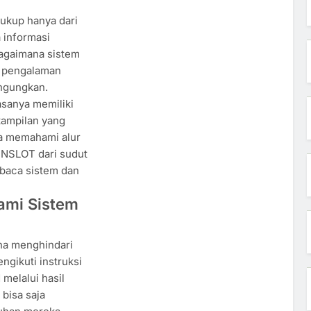
ukup hanya dari
 informasi
bagaimana sistem
r pengalaman
ingungkan.
asanya memiliki
 tampilan yang
a memahami alur
INSLOT dari sudut
baca sistem dan
ami Sistem
a menghindari
ngikuti instruksi
melalui hasil
 bisa saja