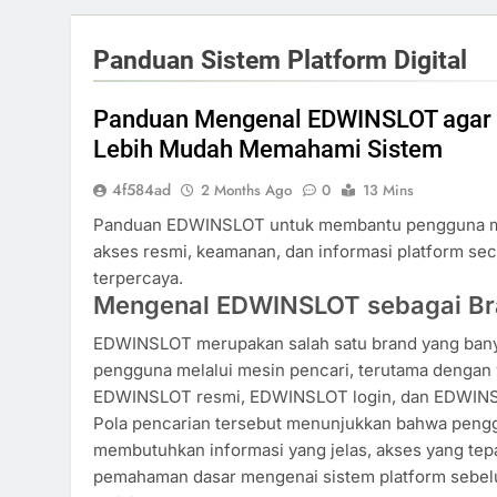
Panduan Sistem Platform Digital
Panduan Mengenal EDWINSLOT agar
Lebih Mudah Memahami Sistem
4f584ad
2 Months Ago
0
13 Mins
Panduan EDWINSLOT untuk membantu pengguna m
akses resmi, keamanan, dan informasi platform seca
terpercaya.
Mengenal EDWINSLOT sebagai Bra
EDWINSLOT merupakan salah satu brand yang bany
pengguna melalui mesin pencari, terutama dengan v
EDWINSLOT resmi, EDWINSLOT login, dan EDWINSL
Pola pencarian tersebut menunjukkan bahwa peng
membutuhkan informasi yang jelas, akses yang tepa
pemahaman dasar mengenai sistem platform sebel