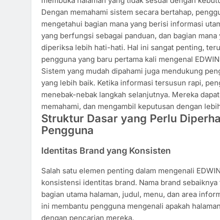
membuka halaman yang tidak sesuai dengan kebut
Dengan memahami sistem secara bertahap, pengg
mengetahui bagian mana yang berisi informasi uta
yang berfungsi sebagai panduan, dan bagian mana 
diperiksa lebih hati-hati. Hal ini sangat penting, te
pengguna yang baru pertama kali mengenal EDWI
Sistem yang mudah dipahami juga mendukung pe
yang lebih baik. Ketika informasi tersusun rapi, pe
menebak-nebak langkah selanjutnya. Mereka dapa
memahami, dan mengambil keputusan dengan lebih
Struktur Dasar yang Perlu Diperha
Pengguna
Identitas Brand yang Konsisten
Salah satu elemen penting dalam mengenali EDWI
konsistensi identitas brand. Nama brand sebaiknya 
bagian utama halaman, judul, menu, dan area inform
ini membantu pengguna mengenali apakah halaman 
dengan pencarian mereka.