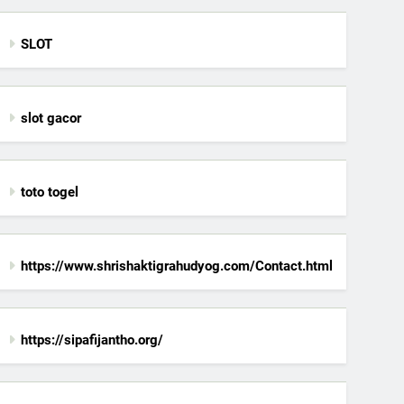
SLOT
slot gacor
toto togel
https://www.shrishaktigrahudyog.com/Contact.html
https://sipafijantho.org/