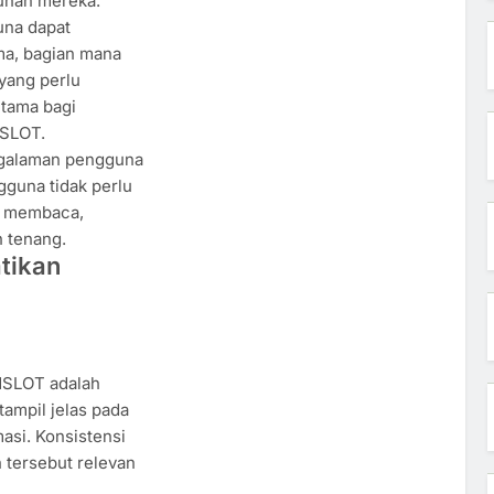
uhan mereka.
una dapat
ma, bagian mana
yang perlu
rutama bagi
NSLOT.
ngalaman pengguna
ngguna tidak perlu
t membaca,
 tenang.
tikan
NSLOT adalah
tampil jelas pada
asi. Konsistensi
tersebut relevan