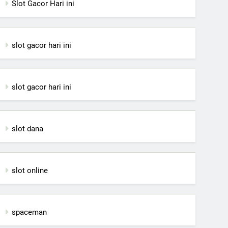
Slot Gacor Hari ini
slot gacor hari ini
slot gacor hari ini
slot dana
slot online
spaceman