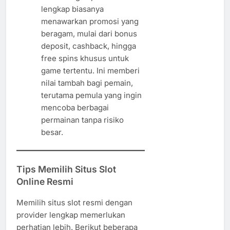
lengkap biasanya
menawarkan promosi yang
beragam, mulai dari bonus
deposit, cashback, hingga
free spins khusus untuk
game tertentu. Ini memberi
nilai tambah bagi pemain,
terutama pemula yang ingin
mencoba berbagai
permainan tanpa risiko
besar.
Tips Memilih Situs Slot
Online Resmi
Memilih situs slot resmi dengan
provider lengkap memerlukan
perhatian lebih. Berikut beberapa