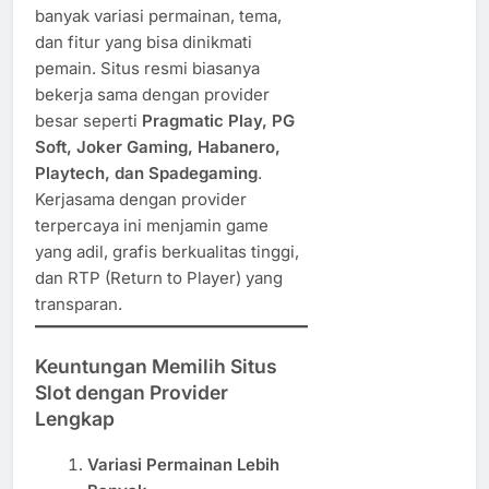
banyak variasi permainan, tema,
dan fitur yang bisa dinikmati
pemain. Situs resmi biasanya
bekerja sama dengan provider
besar seperti
Pragmatic Play, PG
Soft, Joker Gaming, Habanero,
Playtech, dan Spadegaming
.
Kerjasama dengan provider
terpercaya ini menjamin game
yang adil, grafis berkualitas tinggi,
dan RTP (Return to Player) yang
transparan.
Keuntungan Memilih Situs
Slot dengan Provider
Lengkap
Variasi Permainan Lebih