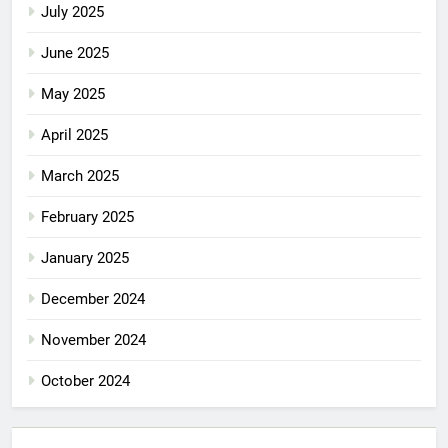
July 2025
June 2025
May 2025
April 2025
March 2025
February 2025
January 2025
December 2024
November 2024
October 2024