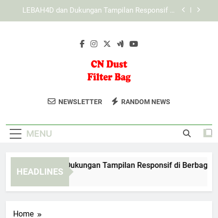
Skip
EDWINSLOT dengan Struktur Informasi yang Rapi
to
dan Informatif
content
LEBAH4D dengan Struktur Informasi yang Rapi
dan Informatif
EDWINSLOT dan Dukungan Tampilan Responsif di
Berbagai Layar
LEBAH4D dan Dukungan Tampilan Responsif di
Berbagai Layar
CN Dust Filter
Dapatkan Produk Filter Berkualitas
EDWINSLOT dengan Struktur Informasi yang Rapi
NEWSLETTER
RANDOM NEWS
dan Informatif
Bag
Untuk Industri Anda Dari CN Dust Filter
LEBAH4D dengan Struktur Informasi yang Rapi
Bag. Solusi Filtrasi Untuk Efisiensi
dan Informatif
MENU
Maksimal.
DWINSLOT dan Dukungan Tampilan Responsif di Berbagai Lay
HEADLINES
Weeks Ago
Home