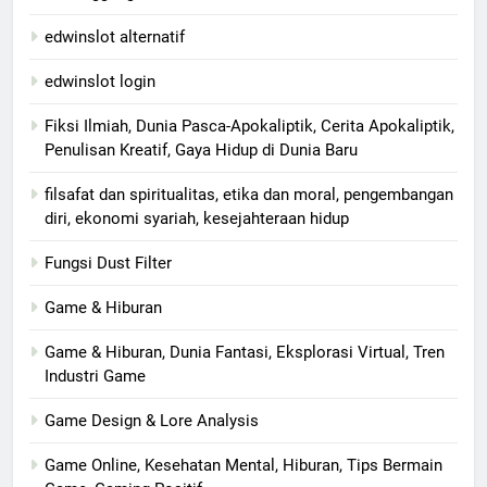
edwinslot alternatif
edwinslot login
Fiksi Ilmiah, Dunia Pasca-Apokaliptik, Cerita Apokaliptik,
Penulisan Kreatif, Gaya Hidup di Dunia Baru
filsafat dan spiritualitas, etika dan moral, pengembangan
diri, ekonomi syariah, kesejahteraan hidup
Fungsi Dust Filter
Game & Hiburan
Game & Hiburan, Dunia Fantasi, Eksplorasi Virtual, Tren
Industri Game
Game Design & Lore Analysis
Game Online, Kesehatan Mental, Hiburan, Tips Bermain