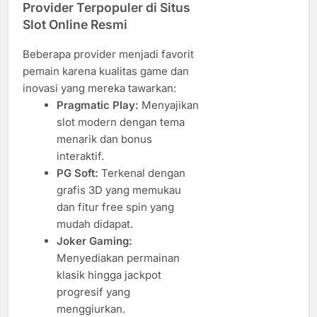
Provider Terpopuler di Situs
Slot Online Resmi
Beberapa provider menjadi favorit
pemain karena kualitas game dan
inovasi yang mereka tawarkan:
Pragmatic Play:
Menyajikan
slot modern dengan tema
menarik dan bonus
interaktif.
PG Soft:
Terkenal dengan
grafis 3D yang memukau
dan fitur free spin yang
mudah didapat.
Joker Gaming:
Menyediakan permainan
klasik hingga jackpot
progresif yang
menggiurkan.