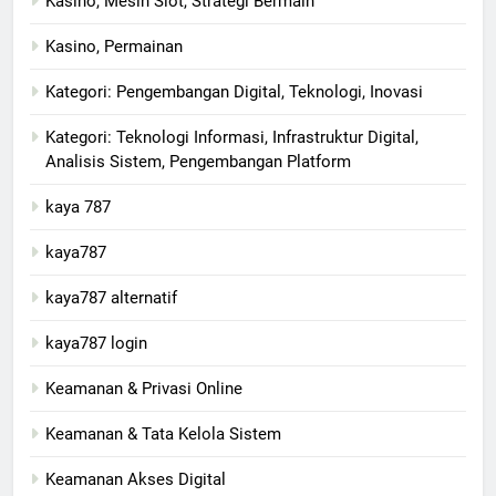
Kasino, Mesin Slot, Strategi Bermain
Kasino, Permainan
Kategori: Pengembangan Digital, Teknologi, Inovasi
Kategori: Teknologi Informasi, Infrastruktur Digital,
Analisis Sistem, Pengembangan Platform
kaya 787
kaya787
kaya787 alternatif
kaya787 login
Keamanan & Privasi Online
Keamanan & Tata Kelola Sistem
Keamanan Akses Digital