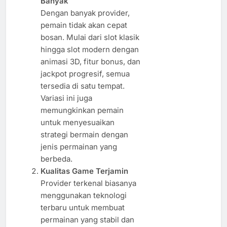
Banyak
Dengan banyak provider,
pemain tidak akan cepat
bosan. Mulai dari slot klasik
hingga slot modern dengan
animasi 3D, fitur bonus, dan
jackpot progresif, semua
tersedia di satu tempat.
Variasi ini juga
memungkinkan pemain
untuk menyesuaikan
strategi bermain dengan
jenis permainan yang
berbeda.
Kualitas Game Terjamin
Provider terkenal biasanya
menggunakan teknologi
terbaru untuk membuat
permainan yang stabil dan