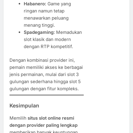
Habanero:
Game yang
ringan namun tetap
menawarkan peluang
menang tinggi.
Spadegaming:
Memadukan
slot klasik dan modern
dengan RTP kompetitif.
Dengan kombinasi provider ini,
pemain memiliki akses ke berbagai
jenis permainan, mulai dari slot 3
gulungan sederhana hingga slot 5
gulungan dengan fitur kompleks.
Kesimpulan
Memilih
situs slot online resmi
dengan provider paling lengkap
memberikan banyak keuntungan,