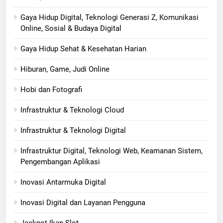
Gaya Hidup Digital, Teknologi Generasi Z, Komunikasi
Online, Sosial & Budaya Digital
Gaya Hidup Sehat & Kesehatan Harian
Hiburan, Game, Judi Online
Hobi dan Fotografi
Infrastruktur & Teknologi Cloud
Infrastruktur & Teknologi Digital
Infrastruktur Digital, Teknologi Web, Keamanan Sistem,
Pengembangan Aplikasi
Inovasi Antarmuka Digital
Inovasi Digital dan Layanan Pengguna
Jackpot Ikan Slot