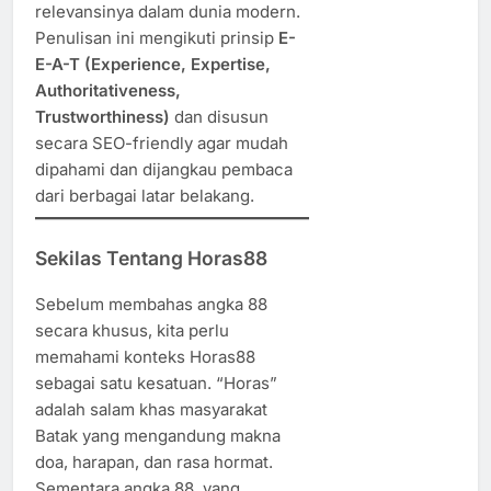
relevansinya dalam dunia modern.
Penulisan ini mengikuti prinsip
E-
E-A-T (Experience, Expertise,
Authoritativeness,
Trustworthiness)
dan disusun
secara SEO-friendly agar mudah
dipahami dan dijangkau pembaca
dari berbagai latar belakang.
Sekilas Tentang Horas88
Sebelum membahas angka 88
secara khusus, kita perlu
memahami konteks Horas88
sebagai satu kesatuan. “Horas”
adalah salam khas masyarakat
Batak yang mengandung makna
doa, harapan, dan rasa hormat.
Sementara angka 88, yang