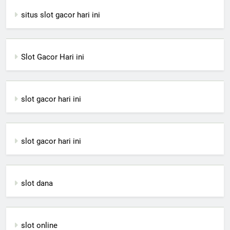
situs slot gacor hari ini
Slot Gacor Hari ini
slot gacor hari ini
slot gacor hari ini
slot dana
slot online