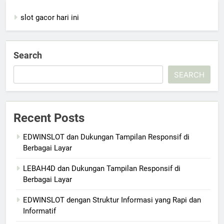
slot gacor hari ini
Search
SEARCH
Recent Posts
EDWINSLOT dan Dukungan Tampilan Responsif di
Berbagai Layar
LEBAH4D dan Dukungan Tampilan Responsif di
Berbagai Layar
EDWINSLOT dengan Struktur Informasi yang Rapi dan
Informatif