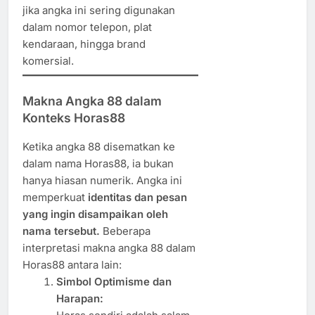
jika angka ini sering digunakan
dalam nomor telepon, plat
kendaraan, hingga brand
komersial.
Makna Angka 88 dalam
Konteks Horas88
Ketika angka 88 disematkan ke
dalam nama Horas88, ia bukan
hanya hiasan numerik. Angka ini
memperkuat
identitas dan pesan
yang ingin disampaikan oleh
nama tersebut.
Beberapa
interpretasi makna angka 88 dalam
Horas88 antara lain:
Simbol Optimisme dan
Harapan: