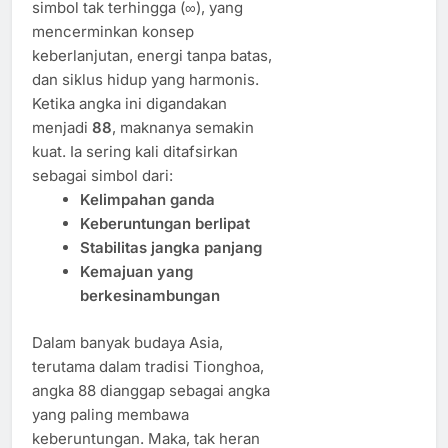
simbol tak terhingga (∞), yang
mencerminkan konsep
keberlanjutan, energi tanpa batas,
dan siklus hidup yang harmonis.
Ketika angka ini digandakan
menjadi
88
, maknanya semakin
kuat. Ia sering kali ditafsirkan
sebagai simbol dari:
Kelimpahan ganda
Keberuntungan berlipat
Stabilitas jangka panjang
Kemajuan yang
berkesinambungan
Dalam banyak budaya Asia,
terutama dalam tradisi Tionghoa,
angka 88 dianggap sebagai angka
yang paling membawa
keberuntungan. Maka, tak heran