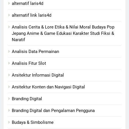
alternatif laris4d
alternatif link laris4d
Analisis Cerita & Lore Etika & Nilai Moral Budaya Pop
Jepang Anime & Game Edukasi Karakter Studi Fiksi &
Naratif
Analisis Data Permainan
Analisis Fitur Slot
Arsitektur Informasi Digital
Arsitektur Konten dan Navigasi Digital
Branding Digital
Branding Digital dan Pengalaman Pengguna
Budaya & Simbolisme