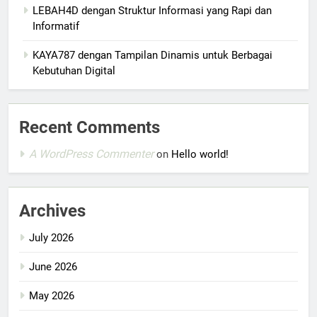
LEBAH4D dengan Struktur Informasi yang Rapi dan
Informatif
KAYA787 dengan Tampilan Dinamis untuk Berbagai
Kebutuhan Digital
Recent Comments
A WordPress Commenter
on
Hello world!
Archives
July 2026
June 2026
May 2026