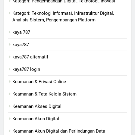
Kategori: Pengembangan Digital, Teknologi, Inovasi
Kategori: Teknologi Informasi, Infrastruktur Digital,
Analisis Sistem, Pengembangan Platform
kaya 787
kaya787
kaya787 alternatif
kaya787 login
Keamanan & Privasi Online
Keamanan & Tata Kelola Sistem
Keamanan Akses Digital
Keamanan Akun Digital
Keamanan Akun Digital dan Perlindungan Data