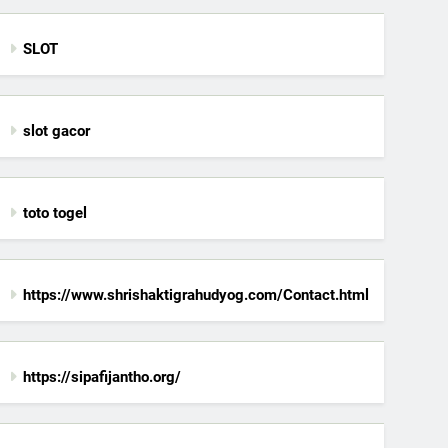
SLOT
slot gacor
toto togel
https://www.shrishaktigrahudyog.com/Contact.html
https://sipafijantho.org/