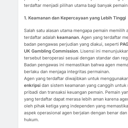
terdaftar menjadi pilihan utama bagi banyak pemain
1. Keamanan dan Kepercayaan yang Lebih Tinggi
Salah satu alasan utama mengapa pemain memilih a
terdaftar adalah
keamanan
. Agen yang terdaftar mem
badan pengawas perjudian yang diakui, seperti
PA
UK Gambling Commission
. Lisensi ini menunjukk
tersebut beroperasi sesuai dengan standar dan regu
Badan pengawas ini memastikan bahwa agen memat
berlaku dan menjaga integritas permainan.
Agen yang terdaftar diwajibkan untuk menggunaka
enkripsi
dan sistem keamanan yang canggih untuk 
pribadi dan transaksi keuangan pemain. Pemain ya
yang terdaftar dapat merasa lebih aman karena age
oleh pihak ketiga yang independen yang memasti
aspek operasional agen berjalan dengan benar dan
hukum.