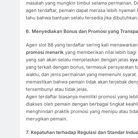
masalah yang mungkin timbul selama permainan. 
agen terdaftar, pemain dapat merasa lebih nyaman
tahu bahwa bantuan selalu tersedia jika dibutuhkan
6. Menyediakan Bonus dan Promosi yang Transp
Agen slot 88 yang terdaftar sering kali menawarka
promosi menarik
yang memberikan nilai lebih bagi
yang sah akan selalu menjelaskan dengan jelas
sya
yang terkait dengan bonus, termasuk persyaratan t
waktu, dan jenis permainan yang memenuhi syarat. 
memastikan bahwa pemain tidak akan terjebak deng
tersembunyi atau tidak jelas.
Agen terdaftar biasanya memiliki promosi yang lebi
diakses oleh pemain dengan berbagai tingkat keahl
menghindari praktik promosi yang menipu atau tidak
merugikan pemain.
7. Kepatuhan terhadap Regulasi dan Standar Indus