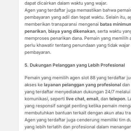
dapat dicairkan dalam waktu yang wajar.
Agen yang terdaftar juga memastikan bahwa pema
pembayaran yang adil dan tepat waktu. Selain itu, a
memberikan transparansi mengenai
batas minimu
penarikan
,
biaya yang dikenakan
, serta waktu ya
memproses penarikan dana. Pemain yang memilih ag
perlu khawatir tentang penundaan yang tidak wajar
pembayaran.
5. Dukungan Pelanggan yang Lebih Profesional
Pemain yang memilih agen slot 88 yang terdaftar 
akses ke
layanan pelanggan yang profesional
dan 
yang terdaftar menyediakan dukungan 24/7 melalui
komunikasi, seperti
live chat
,
email
, dan
telepon
. 
yang responsif sangat penting ketika pemain meng
membutuhkan bantuan terkait dengan akun atau tra
Agen yang terdaftar juga cenderung memiliki tim 
yang lebih terlatih dan profesional dalam menangan