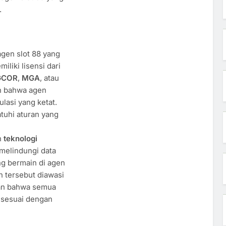
.
gen slot 88 yang
iliki lisensi dari
GCOR
,
MGA
, atau
an bahwa agen
lasi yang ketat.
uhi aturan yang
n
teknologi
melindungi data
ng bermain di agen
n tersebut diawasi
kan bahwa semua
 sesuai dengan