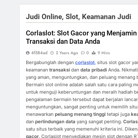
Judi Online, Slot, Keamanan Judi
Corlaslot: Slot Gacor yang Menjami
Transaksi dan Data Anda
4f584ad
2 Years Ago
0
9 Mins
Bergabunglah dengan
corlaslot
, situs slot gacor 
keamanan
transaksi
dan
data pribadi
Anda. Nikmati
yang aman, menguntungkan, dan peluang menang b
Bermain slot online adalah salah satu cara paling
untuk menguji keberuntungan dan meraih hadiah b
pengalaman bermain tersebut dapat berjalan lanca
menguntungkan, sangat penting untuk memilih situ
menawarkan
peluang menang tinggi
tetapi juga
ke
dan
perlindungan data
yang sangat penting.
Corlas
satu situs terbaik yang memenuhi kriteria ini. Dike
gacor
, Corlaslot menyediakan mesin slot dengan R