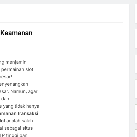
n Keamanan
yang menjamin
 permainan slot
esar!
 menyenangkan
esar. Namun, agar
r dan
s yang tidak hanya
amanan transaksi
lot
adalah salah
nal sebagai
situs
TP tinggi dan