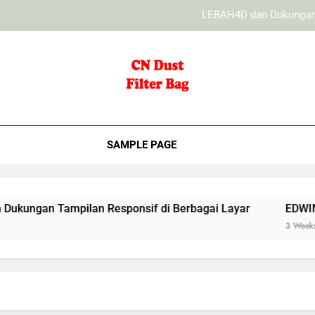
LEBAH4D dan Dukungan T
EDWINSLOT dengan Strukt
LEBAH4D dengan Strukt
Dust Filter Bag
EDWINSLOT dan Dukungan T
roduk Filter Berkualitas Untuk Industri Anda Dari CN Dust Filter
LEBAH4D dan Dukungan T
SAMPLE PAGE
EDWINSLOT dengan Strukt
LEBAH4D dengan Strukt
 Tampilan Responsif di Berbagai Layar
EDWINSLOT den
3 Weeks Ago