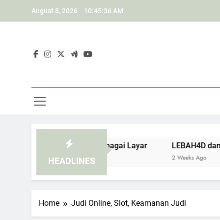
Skip
August 8, 2026
10:45:37 AM
to
content
CN 
Dapatkan P
an Responsif di Berbagai Layar
LEBAH4D dan Dukungan
2 Weeks Ago
HEADLINES
Home
Judi Online, Slot, Keamanan Judi