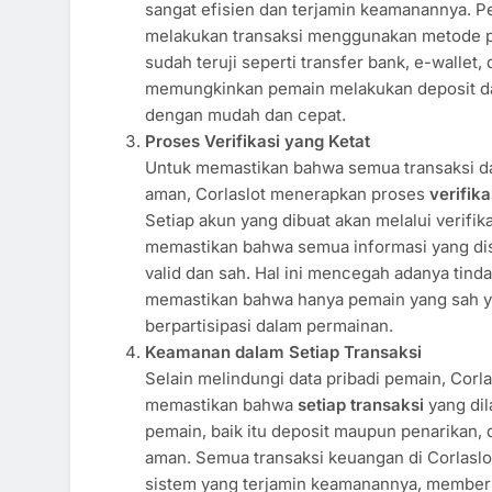
sangat efisien dan terjamin keamanannya. P
melakukan transaksi menggunakan metode 
sudah teruji seperti transfer bank, e-wallet,
memungkinkan pemain melakukan deposit d
dengan mudah dan cepat.
Proses Verifikasi yang Ketat
Untuk memastikan bahwa semua transaksi d
aman, Corlaslot menerapkan proses
verifika
Setiap akun yang dibuat akan melalui verifik
memastikan bahwa semua informasi yang di
valid dan sah. Hal ini mencegah adanya tind
memastikan bahwa hanya pemain yang sah y
berpartisipasi dalam permainan.
Keamanan dalam Setiap Transaksi
Selain melindungi data pribadi pemain, Corla
memastikan bahwa
setiap transaksi
yang dil
pemain, baik itu deposit maupun penarikan,
aman. Semua transaksi keuangan di Corlaslo
sistem yang terjamin keamanannya, member