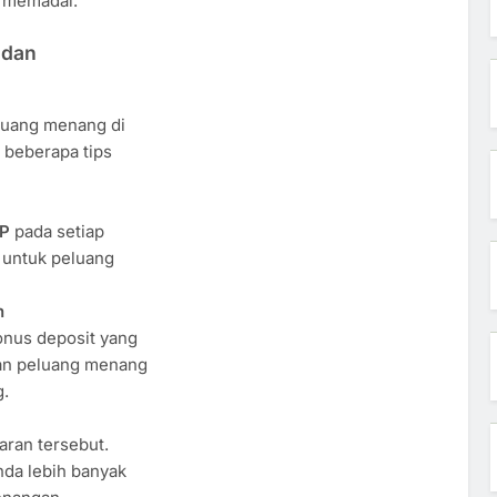
g memadai.
 dan
uang menang di
 beberapa tips
P
pada setiap
i untuk peluang
n
onus deposit yang
kan peluang menang
.
ran tersebut.
nda lebih banyak