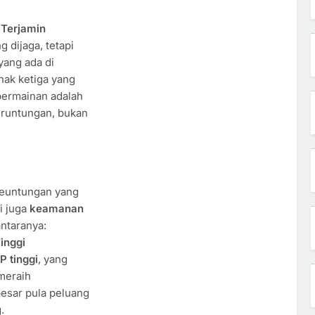
Terjamin
g dijaga, tetapi
 yang ada di
ihak ketiga yang
permainan adalah
runtungan, bukan
euntungan yang
i juga
keamanan
antaranya:
inggi
P tinggi
, yang
meraih
esar pula peluang
.