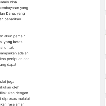
emain bisa
pembayaran yang
 dan
Dana
, yang
an penarikan
an akun pemain
si yang ketat
.
asi untuk
sampaikan adalah
akan penipuan dan
ang dapat
slot juga
akukan oleh
 dilakukan dengan
t diproses melalui
ikan rasa aman