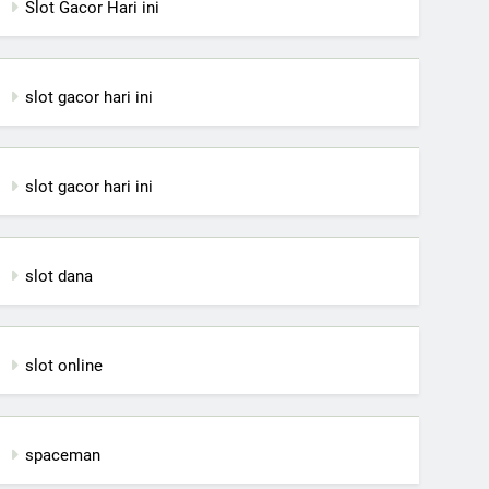
Slot Gacor Hari ini
slot gacor hari ini
slot gacor hari ini
slot dana
slot online
spaceman