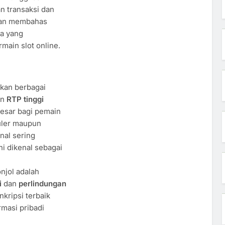
n transaksi dan
 akan membahas
da yang
ain slot online.
rkan berbagai
an
RTP tinggi
esar bagi pemain
uler maupun
nal sering
i dikenal sebagai
njol adalah
i
dan
perlindungan
nkripsi terbaik
masi pribadi