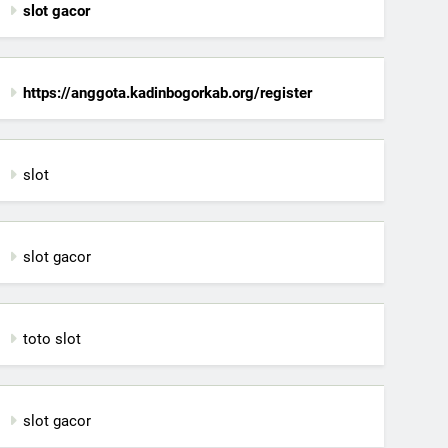
slot gacor
https://anggota.kadinbogorkab.org/register
slot
slot gacor
toto slot
slot gacor