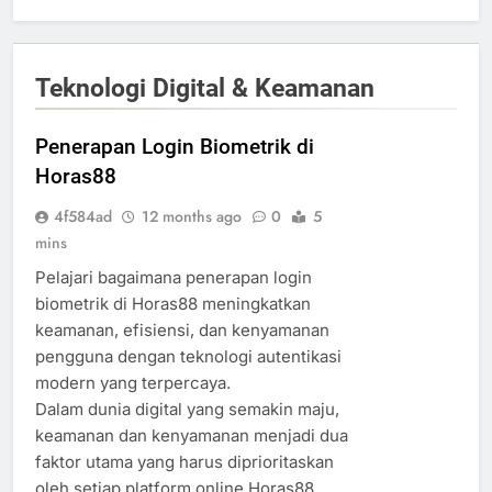
Teknologi Digital & Keamanan
Penerapan Login Biometrik di
Horas88
4f584ad
12 months ago
0
5
mins
Pelajari bagaimana penerapan login
biometrik di Horas88 meningkatkan
keamanan, efisiensi, dan kenyamanan
pengguna dengan teknologi autentikasi
modern yang terpercaya.
Dalam dunia digital yang semakin maju,
keamanan dan kenyamanan menjadi dua
faktor utama yang harus diprioritaskan
oleh setiap platform online.Horas88