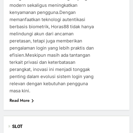
modern sekaligus meningkatkan
kenyamanan pengguna.Dengan
memanfaatkan teknologi autentikasi
berbasis biometrik, Horas88 tidak hanya
melindungi akun dari ancaman
peretasan, tetapi juga memberikan
pengalaman login yang lebih praktis dan
efisien.Meskipun masih ada tantangan
terkait privasi dan keterbatasan
perangkat, inovasi ini menjadi tonggak
penting dalam evolusi sistem login yang
relevan dengan kebutuhan pengguna
masa kini.
Read More
SLOT