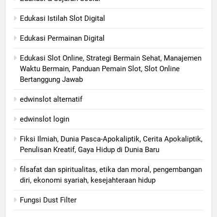
Edukasi Istilah Slot Digital
Edukasi Permainan Digital
Edukasi Slot Online, Strategi Bermain Sehat, Manajemen
Waktu Bermain, Panduan Pemain Slot, Slot Online
Bertanggung Jawab
edwinslot alternatif
edwinslot login
Fiksi Ilmiah, Dunia Pasca-Apokaliptik, Cerita Apokaliptik,
Penulisan Kreatif, Gaya Hidup di Dunia Baru
filsafat dan spiritualitas, etika dan moral, pengembangan
diri, ekonomi syariah, kesejahteraan hidup
Fungsi Dust Filter