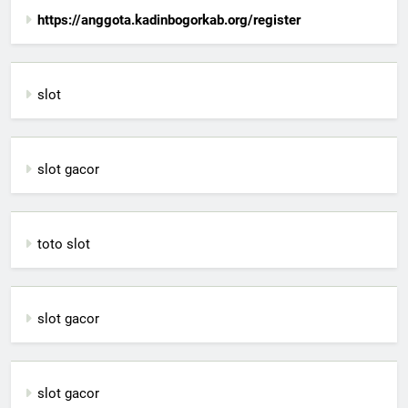
https://anggota.kadinbogorkab.org/register
slot
slot gacor
toto slot
slot gacor
slot gacor