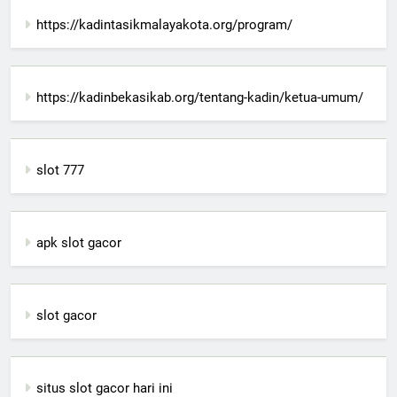
https://kadintasikmalayakota.org/program/
https://kadinbekasikab.org/tentang-kadin/ketua-umum/
slot 777
apk slot gacor
slot gacor
situs slot gacor hari ini