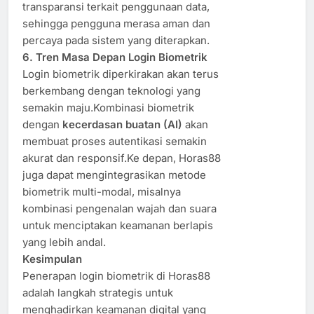
transparansi terkait penggunaan data,
sehingga pengguna merasa aman dan
percaya pada sistem yang diterapkan.
6. Tren Masa Depan Login Biometrik
Login biometrik diperkirakan akan terus
berkembang dengan teknologi yang
semakin maju.Kombinasi biometrik
dengan
kecerdasan buatan (AI)
akan
membuat proses autentikasi semakin
akurat dan responsif.Ke depan, Horas88
juga dapat mengintegrasikan metode
biometrik multi-modal, misalnya
kombinasi pengenalan wajah dan suara
untuk menciptakan keamanan berlapis
yang lebih andal.
Kesimpulan
Penerapan login biometrik di Horas88
adalah langkah strategis untuk
menghadirkan keamanan digital yang