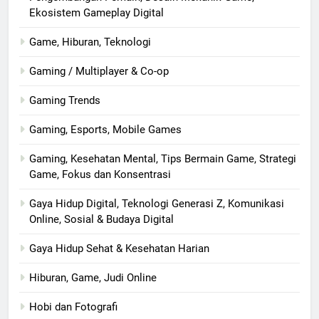
Ekosistem Gameplay Digital
Game, Hiburan, Teknologi
Gaming / Multiplayer & Co-op
Gaming Trends
Gaming, Esports, Mobile Games
Gaming, Kesehatan Mental, Tips Bermain Game, Strategi
Game, Fokus dan Konsentrasi
Gaya Hidup Digital, Teknologi Generasi Z, Komunikasi
Online, Sosial & Budaya Digital
Gaya Hidup Sehat & Kesehatan Harian
Hiburan, Game, Judi Online
Hobi dan Fotografi