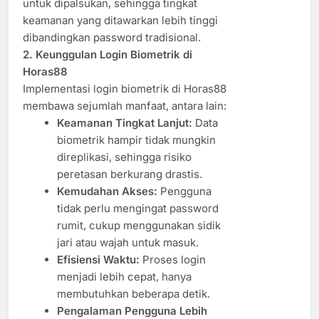
untuk dipalsukan, sehingga tingkat
keamanan yang ditawarkan lebih tinggi
dibandingkan password tradisional.
2. Keunggulan Login Biometrik di
Horas88
Implementasi login biometrik di Horas88
membawa sejumlah manfaat, antara lain:
Keamanan Tingkat Lanjut:
Data
biometrik hampir tidak mungkin
direplikasi, sehingga risiko
peretasan berkurang drastis.
Kemudahan Akses:
Pengguna
tidak perlu mengingat password
rumit, cukup menggunakan sidik
jari atau wajah untuk masuk.
Efisiensi Waktu:
Proses login
menjadi lebih cepat, hanya
membutuhkan beberapa detik.
Pengalaman Pengguna Lebih