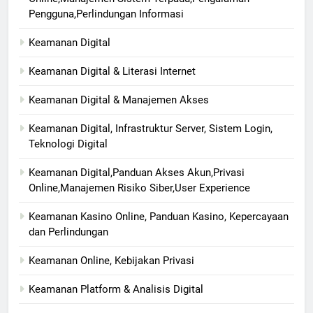
Pengguna,Perlindungan Informasi
Keamanan Digital
Keamanan Digital & Literasi Internet
Keamanan Digital & Manajemen Akses
Keamanan Digital, Infrastruktur Server, Sistem Login,
Teknologi Digital
Keamanan Digital,Panduan Akses Akun,Privasi
Online,Manajemen Risiko Siber,User Experience
Keamanan Kasino Online, Panduan Kasino, Kepercayaan
dan Perlindungan
Keamanan Online, Kebijakan Privasi
Keamanan Platform & Analisis Digital