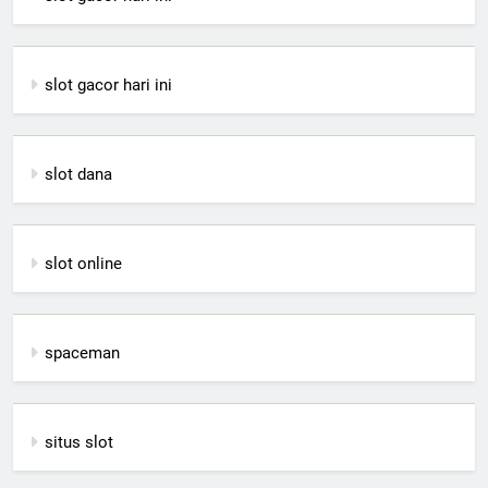
slot gacor hari ini
slot dana
slot online
spaceman
situs slot