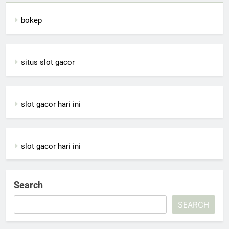
bokep
situs slot gacor
slot gacor hari ini
slot gacor hari ini
Search
SEARCH