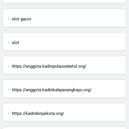
slot gacor
slot
https://anggota.kadinpulausebetul.org/
https://anggota.kadinkabpasangkayu.org/
https://kadinbinjaikota.org/