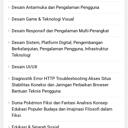
Desain Antarmuka dan Pengalaman Pengguna
Desain Game & Teknologi Visual
Desain Responsif dan Pengalaman Multi-Perangkat
Desain Sistem, Platform Digital, Pengembangan
Berkelanjutan, Pengalaman Pengguna, Infrastruktur
Teknologi
Desain UI/UX
Diagnostik Error HTTP Troubleshooting Akses Situs
Stabilitas Koneksi dan Jaringan Perbaikan Browser
Bantuan Teknis Pengguna
Dunia Pokémon Fiksi dan Fantasi Analisis Konsep
Edukasi Populer Budaya dan Imajinasi Filosofi dalam
Fiksi
Edukasi & Sejarah Sosial