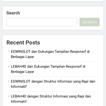
Search
SEARCH
Recent Posts
EDWINSLOT dan Dukungan Tampilan Responsif di
Berbagai Layar
LEBAH4D dan Dukungan Tampilan Responsif di
Berbagai Layar
EDWINSLOT dengan Struktur Informasi yang Rapi dan
Informatif
LEBAH4D dengan Struktur Informasi yang Rapi dan
Informatif