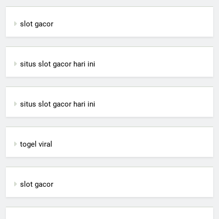
slot gacor
situs slot gacor hari ini
situs slot gacor hari ini
togel viral
slot gacor