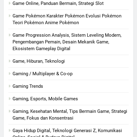
Game Online, Panduan Bermain, Strategi Slot
Game Pokémon Karakter Pokémon Evolusi Pokémon
Teori Pokémon Anime Pokémon
Game Progression Analysis, Sistem Leveling Modern,
Pengembangan Pemain, Desain Mekanik Game,
Ekosistem Gameplay Digital
Game, Hiburan, Teknologi
Gaming / Multiplayer & Co-op
Gaming Trends
Gaming, Esports, Mobile Games
Gaming, Kesehatan Mental, Tips Bermain Game, Strategi
Game, Fokus dan Konsentrasi
Gaya Hidup Digital, Teknologi Generasi Z, Komunikasi