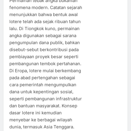
Permainan tebak angka bukanlah
fenomena modern. Catatan sejarah
menunjukkan bahwa bentuk awal
lotere telah ada sejak ribuan tahun
lalu. Di Tiongkok kuno, permainan
angka digunakan sebagai sarana
pengumpulan dana publik, bahkan
disebut-sebut berkontribusi pada
pembiayaan proyek besar seperti
pembangunan tembok pertahanan.
Di Eropa, lotere mulai berkembang
pada abad pertengahan sebagai
cara pemerintah mengumpulkan
dana untuk kepentingan sosial,
seperti pembangunan infrastruktur
dan bantuan masyarakat. Konsep
dasar lotere ini kemudian
menyebar ke berbagai wilayah
dunia, termasuk Asia Tenggara.