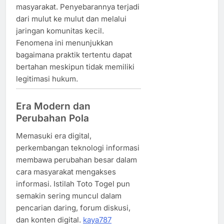
masyarakat. Penyebarannya terjadi
dari mulut ke mulut dan melalui
jaringan komunitas kecil.
Fenomena ini menunjukkan
bagaimana praktik tertentu dapat
bertahan meskipun tidak memiliki
legitimasi hukum.
Era Modern dan
Perubahan Pola
Memasuki era digital,
perkembangan teknologi informasi
membawa perubahan besar dalam
cara masyarakat mengakses
informasi. Istilah Toto Togel pun
semakin sering muncul dalam
pencarian daring, forum diskusi,
dan konten digital.
kaya787