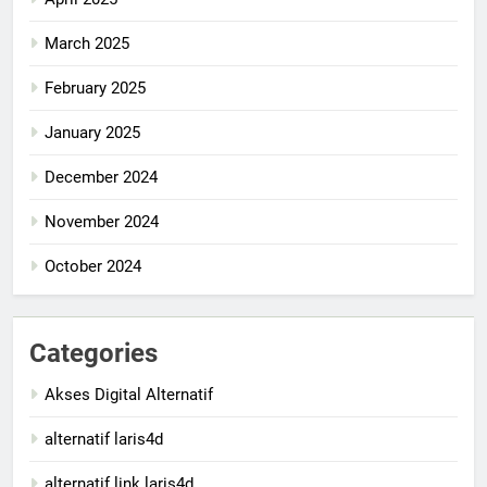
March 2025
February 2025
January 2025
December 2024
November 2024
October 2024
Categories
Akses Digital Alternatif
alternatif laris4d
alternatif link laris4d