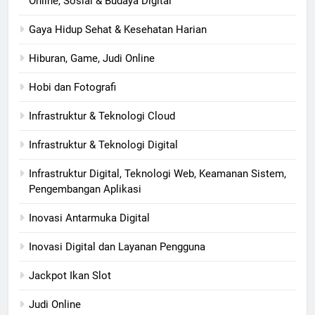
Online, Sosial & Budaya Digital
Gaya Hidup Sehat & Kesehatan Harian
Hiburan, Game, Judi Online
Hobi dan Fotografi
Infrastruktur & Teknologi Cloud
Infrastruktur & Teknologi Digital
Infrastruktur Digital, Teknologi Web, Keamanan Sistem,
Pengembangan Aplikasi
Inovasi Antarmuka Digital
Inovasi Digital dan Layanan Pengguna
Jackpot Ikan Slot
Judi Online