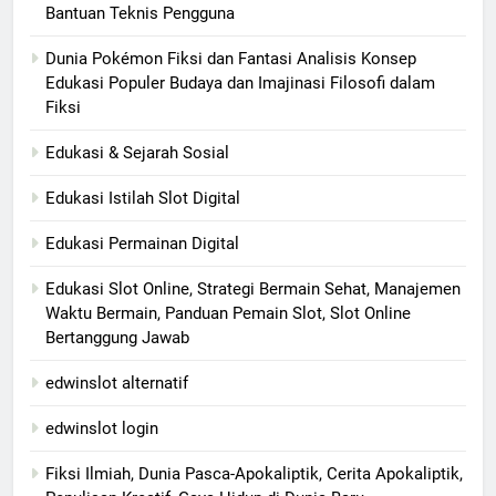
Bantuan Teknis Pengguna
Dunia Pokémon Fiksi dan Fantasi Analisis Konsep
Edukasi Populer Budaya dan Imajinasi Filosofi dalam
Fiksi
Edukasi & Sejarah Sosial
Edukasi Istilah Slot Digital
Edukasi Permainan Digital
Edukasi Slot Online, Strategi Bermain Sehat, Manajemen
Waktu Bermain, Panduan Pemain Slot, Slot Online
Bertanggung Jawab
edwinslot alternatif
edwinslot login
Fiksi Ilmiah, Dunia Pasca-Apokaliptik, Cerita Apokaliptik,