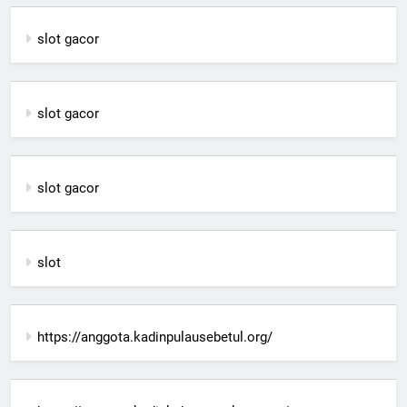
slot gacor
slot gacor
slot gacor
slot
https://anggota.kadinpulausebetul.org/