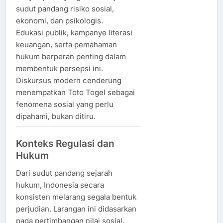
sudut pandang risiko sosial,
ekonomi, dan psikologis.
Edukasi publik, kampanye literasi
keuangan, serta pemahaman
hukum berperan penting dalam
membentuk persepsi ini.
Diskursus modern cenderung
menempatkan Toto Togel sebagai
fenomena sosial yang perlu
dipahami, bukan ditiru.
Konteks Regulasi dan
Hukum
Dari sudut pandang sejarah
hukum, Indonesia secara
konsisten melarang segala bentuk
perjudian. Larangan ini didasarkan
pada pertimbangan nilai sosial,