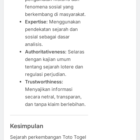
fenomena sosial yang
berkembang di masyarakat.
Expertise:
Menggunakan
pendekatan sejarah dan
sosial sebagai dasar
analisis.
Authoritativeness:
Selaras
dengan kajian umum
tentang sejarah lotere dan
regulasi perjudian.
Trustworthiness:
Menyajikan informasi
secara netral, transparan,
dan tanpa klaim berlebihan.
Kesimpulan
Sejarah perkembangan Toto Togel