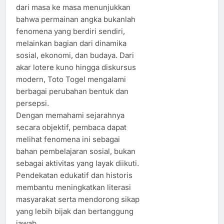
dari masa ke masa menunjukkan
bahwa permainan angka bukanlah
fenomena yang berdiri sendiri,
melainkan bagian dari dinamika
sosial, ekonomi, dan budaya. Dari
akar lotere kuno hingga diskursus
modern, Toto Togel mengalami
berbagai perubahan bentuk dan
persepsi.
Dengan memahami sejarahnya
secara objektif, pembaca dapat
melihat fenomena ini sebagai
bahan pembelajaran sosial, bukan
sebagai aktivitas yang layak diikuti.
Pendekatan edukatif dan historis
membantu meningkatkan literasi
masyarakat serta mendorong sikap
yang lebih bijak dan bertanggung
jawab.