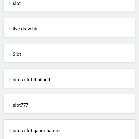
slot
live draw hk
Slot
situs slot thailand
slot777
situs slot gacor hari ini