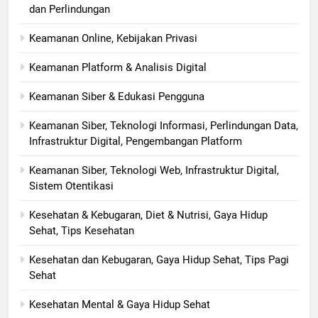
dan Perlindungan
Keamanan Online, Kebijakan Privasi
Keamanan Platform & Analisis Digital
Keamanan Siber & Edukasi Pengguna
Keamanan Siber, Teknologi Informasi, Perlindungan Data,
Infrastruktur Digital, Pengembangan Platform
Keamanan Siber, Teknologi Web, Infrastruktur Digital,
Sistem Otentikasi
Kesehatan & Kebugaran, Diet & Nutrisi, Gaya Hidup
Sehat, Tips Kesehatan
Kesehatan dan Kebugaran, Gaya Hidup Sehat, Tips Pagi
Sehat
Kesehatan Mental & Gaya Hidup Sehat