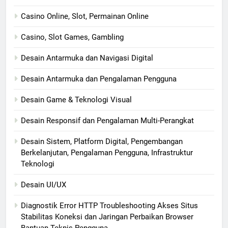
Casino Online, Slot, Permainan Online
Casino, Slot Games, Gambling
Desain Antarmuka dan Navigasi Digital
Desain Antarmuka dan Pengalaman Pengguna
Desain Game & Teknologi Visual
Desain Responsif dan Pengalaman Multi-Perangkat
Desain Sistem, Platform Digital, Pengembangan
Berkelanjutan, Pengalaman Pengguna, Infrastruktur
Teknologi
Desain UI/UX
Diagnostik Error HTTP Troubleshooting Akses Situs
Stabilitas Koneksi dan Jaringan Perbaikan Browser