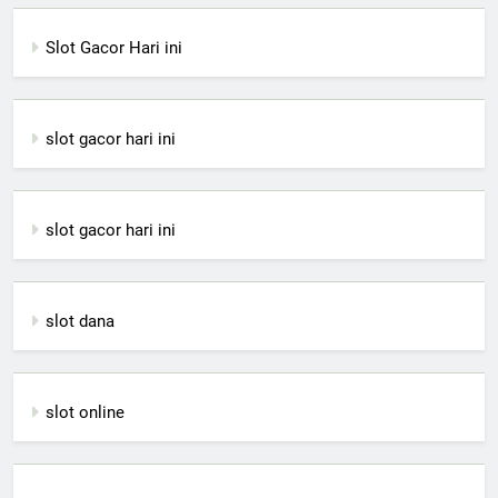
Slot Gacor Hari ini
slot gacor hari ini
slot gacor hari ini
slot dana
slot online