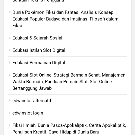
Bantuan Teknis Pengguna
Dunia Pokémon Fiksi dan Fantasi Analisis Konsep
Edukasi Populer Budaya dan Imajinasi Filosofi dalam
Fiksi
Edukasi & Sejarah Sosial
Edukasi Istilah Slot Digital
Edukasi Permainan Digital
Edukasi Slot Online, Strategi Bermain Sehat, Manajemen
Waktu Bermain, Panduan Pemain Slot, Slot Online
Bertanggung Jawab
edwinslot alternatif
edwinslot login
Fiksi Ilmiah, Dunia Pasca-Apokaliptik, Cerita Apokaliptik,
Penulisan Kreatif, Gaya Hidup di Dunia Baru