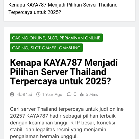
Kenapa KAYA787 Menjadi Pilihan Server Thailand
Terpercaya untuk 2025?
CASINO ONLINE, SLOT, PERMAINAN ONLINE
CASINO, SLOT GAMES, GAMBLING
Kenapa KAYA787 Menjadi
Pilihan Server Thailand
Terpercaya untuk 2025?
0
4f584ad
1 Year Ago
6 Mins
Cari server Thailand terpercaya untuk judi online
2025? KAYA787 hadir sebagai pilihan terbaik
dengan keamanan tinggi, RTP besar, koneksi
stabil, dan legalitas resmi yang menjamin
pengalaman bermain unggul.