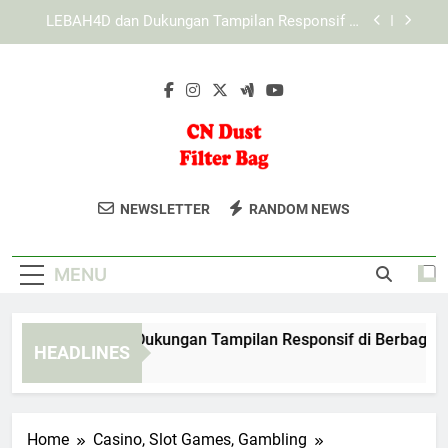
Skip
EDWINSLOT dengan Struktur Informasi yang Rapi
to
dan Informatif
content
LEBAH4D dengan Struktur Informasi yang Rapi
dan Informatif
EDWINSLOT dan Dukungan Tampilan Responsif di
Berbagai Layar
LEBAH4D dan Dukungan Tampilan Responsif di
Berbagai Layar
CN Dust Filter
Dapatkan Produk Filter Berkualitas
EDWINSLOT dengan Struktur Informasi yang Rapi
NEWSLETTER
RANDOM NEWS
dan Informatif
Bag
Untuk Industri Anda Dari CN Dust Filter
LEBAH4D dengan Struktur Informasi yang Rapi
Bag. Solusi Filtrasi Untuk Efisiensi
dan Informatif
MENU
Maksimal.
WINSLOT dan Dukungan Tampilan Responsif di Berbagai Laya
HEADLINES
Weeks Ago
Home
Casino, Slot Games, Gambling