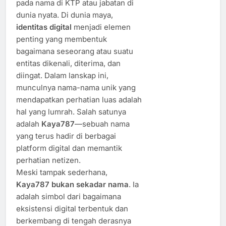
pada nama di KTP atau jabatan di
dunia nyata. Di dunia maya,
identitas digital
menjadi elemen
penting yang membentuk
bagaimana seseorang atau suatu
entitas dikenali, diterima, dan
diingat. Dalam lanskap ini,
munculnya nama-nama unik yang
mendapatkan perhatian luas adalah
hal yang lumrah. Salah satunya
adalah
Kaya787
—sebuah nama
yang terus hadir di berbagai
platform digital dan memantik
perhatian netizen.
Meski tampak sederhana,
Kaya787 bukan sekadar nama
. Ia
adalah simbol dari bagaimana
eksistensi digital terbentuk dan
berkembang di tengah derasnya