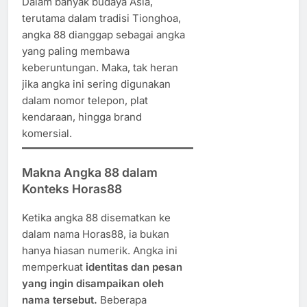
Dalam banyak budaya Asia,
terutama dalam tradisi Tionghoa,
angka 88 dianggap sebagai angka
yang paling membawa
keberuntungan. Maka, tak heran
jika angka ini sering digunakan
dalam nomor telepon, plat
kendaraan, hingga brand
komersial.
Makna Angka 88 dalam
Konteks Horas88
Ketika angka 88 disematkan ke
dalam nama Horas88, ia bukan
hanya hiasan numerik. Angka ini
memperkuat
identitas dan pesan
yang ingin disampaikan oleh
nama tersebut.
Beberapa