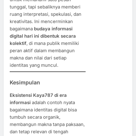
tunggal, tapi sebaliknya memberi
ruang interpretasi, spekulasi, dan
kreativitas. Ini mencerminkan
bagaimana
budaya informasi
digital hari ini dibentuk secara
kolektif
, di mana publik memiliki
peran aktif dalam membangun
makna dan nilai dari setiap
identitas yang muncul.
Kesimpulan
Eksistensi Kaya787 di era
informasi
adalah contoh nyata
bagaimana identitas digital bisa
tumbuh secara organik,
membangun makna tanpa paksaan,
dan tetap relevan di tengah