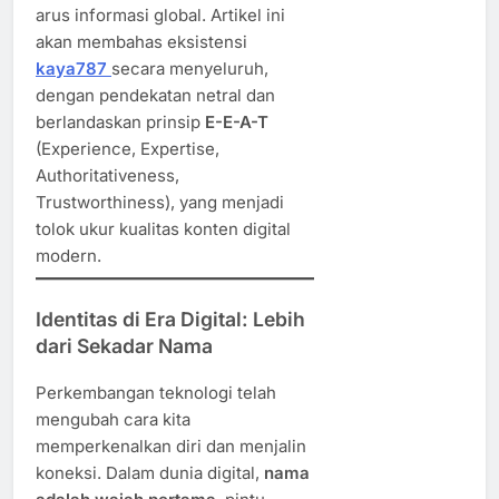
arus informasi global. Artikel ini
akan membahas eksistensi
kaya787
secara menyeluruh,
dengan pendekatan netral dan
berlandaskan prinsip
E-E-A-T
(Experience, Expertise,
Authoritativeness,
Trustworthiness), yang menjadi
tolok ukur kualitas konten digital
modern.
Identitas di Era Digital: Lebih
dari Sekadar Nama
Perkembangan teknologi telah
mengubah cara kita
memperkenalkan diri dan menjalin
koneksi. Dalam dunia digital,
nama