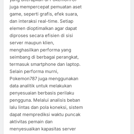
juga mempercepat pemuatan aset
game, seperti grafis, efek suara,
dan interaksi real-time. Setiap
elemen dioptimalkan agar dapat
diproses secara efisien di sisi
server maupun klien,
menghasilkan performa yang
seimbang di berbagai perangkat,
termasuk smartphone dan laptop.
Selain performa murni,
Pokemon787 juga menggunakan
data analitik untuk melakukan
penyesuaian berbasis perilaku
pengguna. Melalui analisis beban
lalu lintas dan pola koneksi, sistem
dapat memprediksi waktu puncak
aktivitas pemain dan
menyesuaikan kapasitas server