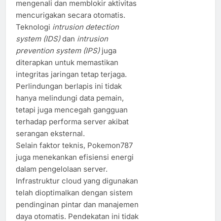
mengenali dan memblokir aktivitas
mencurigakan secara otomatis.
Teknologi
intrusion detection
system (IDS)
dan
intrusion
prevention system (IPS)
juga
diterapkan untuk memastikan
integritas jaringan tetap terjaga.
Perlindungan berlapis ini tidak
hanya melindungi data pemain,
tetapi juga mencegah gangguan
terhadap performa server akibat
serangan eksternal.
Selain faktor teknis, Pokemon787
juga menekankan efisiensi energi
dalam pengelolaan server.
Infrastruktur cloud yang digunakan
telah dioptimalkan dengan sistem
pendinginan pintar dan manajemen
daya otomatis. Pendekatan ini tidak