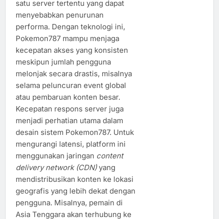
satu server tertentu yang dapat
menyebabkan penurunan
performa. Dengan teknologi ini,
Pokemon787 mampu menjaga
kecepatan akses yang konsisten
meskipun jumlah pengguna
melonjak secara drastis, misalnya
selama peluncuran event global
atau pembaruan konten besar.
Kecepatan respons server juga
menjadi perhatian utama dalam
desain sistem Pokemon787. Untuk
mengurangi latensi, platform ini
menggunakan jaringan
content
delivery network (CDN)
yang
mendistribusikan konten ke lokasi
geografis yang lebih dekat dengan
pengguna. Misalnya, pemain di
Asia Tenggara akan terhubung ke