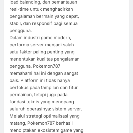
load balancing, dan pemantauan
real-time untuk menghadirkan
pengalaman bermain yang cepat,
stabil, dan responsif bagi semua
pengguna.
Dalam industri game modern,
performa server menjadi salah
satu faktor paling penting yang
menentukan kualitas pengalaman
pengguna. Pokemon787
memahami hal ini dengan sangat
baik. Platform ini tidak hanya
berfokus pada tampilan dan fitur
permainan, tetapi juga pada
fondasi teknis yang menopang
seluruh operasinya: sistem server.
Melalui strategi optimalisasi yang
matang, Pokemon787 berhasil
menciptakan ekosistem game yang