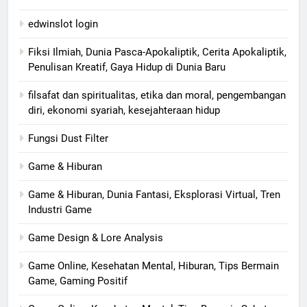
edwinslot login
Fiksi Ilmiah, Dunia Pasca-Apokaliptik, Cerita Apokaliptik,
Penulisan Kreatif, Gaya Hidup di Dunia Baru
filsafat dan spiritualitas, etika dan moral, pengembangan
diri, ekonomi syariah, kesejahteraan hidup
Fungsi Dust Filter
Game & Hiburan
Game & Hiburan, Dunia Fantasi, Eksplorasi Virtual, Tren
Industri Game
Game Design & Lore Analysis
Game Online, Kesehatan Mental, Hiburan, Tips Bermain
Game, Gaming Positif