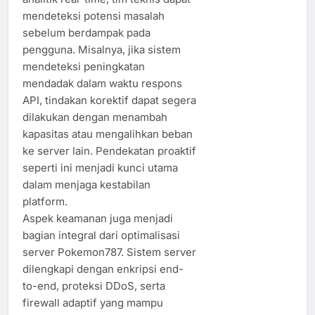
mendeteksi potensi masalah
sebelum berdampak pada
pengguna. Misalnya, jika sistem
mendeteksi peningkatan
mendadak dalam waktu respons
API, tindakan korektif dapat segera
dilakukan dengan menambah
kapasitas atau mengalihkan beban
ke server lain. Pendekatan proaktif
seperti ini menjadi kunci utama
dalam menjaga kestabilan
platform.
Aspek keamanan juga menjadi
bagian integral dari optimalisasi
server Pokemon787. Sistem server
dilengkapi dengan enkripsi end-
to-end, proteksi DDoS, serta
firewall adaptif yang mampu