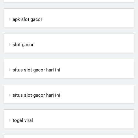
apk slot gacor
slot gacor
situs slot gacor hari ini
situs slot gacor hari ini
togel viral