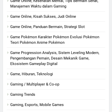
Game Online, Kesehatan Mental, Tips Bermain Sehat,
Manajemen Waktu dalam Gaming
Game Online, Kisah Sukses, Judi Online
Game Online, Panduan Bermain, Strategi Slot
Game Pokémon Karakter Pokémon Evolusi Pokémon
Teori Pokémon Anime Pokémon
Game Progression Analysis, Sistem Leveling Modern,
Pengembangan Pemain, Desain Mekanik Game,
Ekosistem Gameplay Digital
Game, Hiburan, Teknologi
Gaming / Multiplayer & Co-op
Gaming Trends
Gaming, Esports, Mobile Games