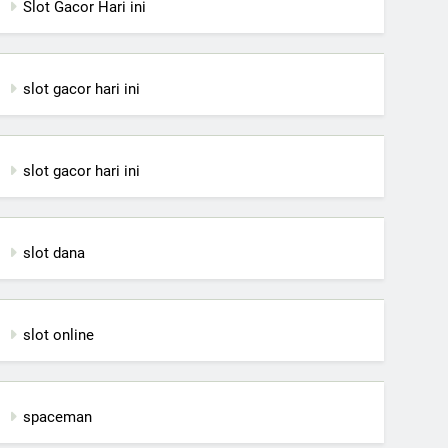
Slot Gacor Hari ini
slot gacor hari ini
slot gacor hari ini
slot dana
slot online
spaceman