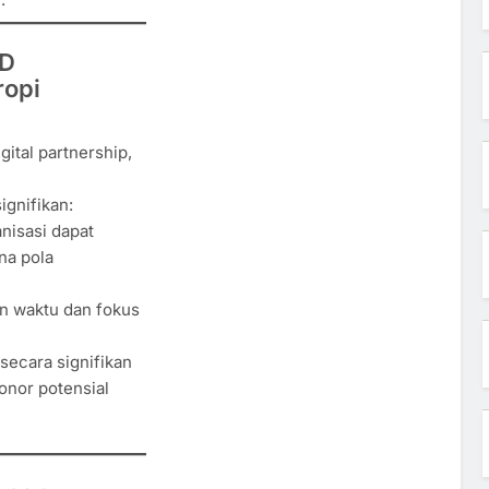
4D
ropi
gital partnership,
ignifikan:
nisasi dapat
na pola
n waktu dan fokus
 secara signifikan
nor potensial