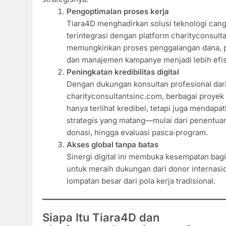
Pengoptimalan proses kerja
Tiara4D menghadirkan solusi teknologi can
terintegrasi dengan platform charityconsulta
memungkinkan proses penggalangan dana, p
dan manajemen kampanye menjadi lebih efisi
Peningkatan kredibilitas digital
Dengan dukungan konsultan profesional dar
charityconsultantsinc.com, berbagai proyek
hanya terlihat kredibel, tetapi juga mendap
strategis yang matang—mulai dari penentuan 
donasi, hingga evaluasi pasca‑program.
Akses global tanpa batas
Sinergi digital ini membuka kesempatan bagi 
untuk meraih dukungan dari donor internas
lompatan besar dari pola kerja tradisional.
Siapa Itu Tiara4D dan