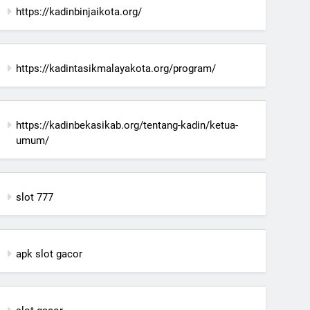
https://kadinbinjaikota.org/
https://kadintasikmalayakota.org/program/
https://kadinbekasikab.org/tentang-kadin/ketua-
umum/
slot 777
apk slot gacor