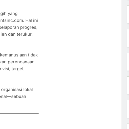
ggih yang
ntsinc.com. Hal ini
elaporan progres,
en dan terukur.
i
 kemanusiaan tidak
atkan perencanaan
visi, target
organisasi lokal
ional—sebuah