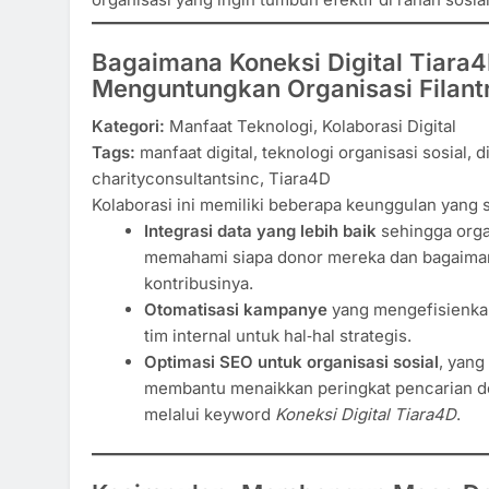
Bagaimana Koneksi Digital Tiara
Menguntungkan Organisasi Filant
Kategori:
Manfaat Teknologi, Kolaborasi Digital
Tags:
manfaat digital, teknologi organisasi sosial, di
charityconsultantsinc, Tiara4D
Kolaborasi ini memiliki beberapa keunggulan yang s
Integrasi data yang lebih baik
sehingga orga
memahami siapa donor mereka dan bagaima
kontribusinya.
Otomatisasi kampanye
yang mengefisienka
tim internal untuk hal‑hal strategis.
Optimasi SEO untuk organisasi sosial
, yang
membantu menaikkan peringkat pencarian do
melalui keyword
Koneksi Digital Tiara4D
.