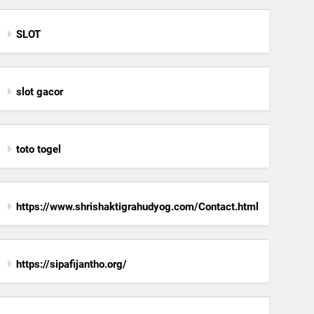
SLOT
slot gacor
toto togel
https://www.shrishaktigrahudyog.com/Contact.html
https://sipafijantho.org/