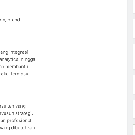
com, brand
ang integrasi
analytics, hingga
alah membantu
ereka, termasuk
nsultan yang
yusun strategi,
an profesional
 yang dibutuhkan
.