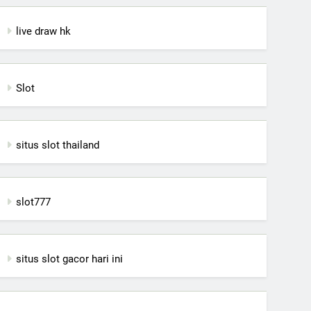
live draw hk
Slot
situs slot thailand
slot777
situs slot gacor hari ini