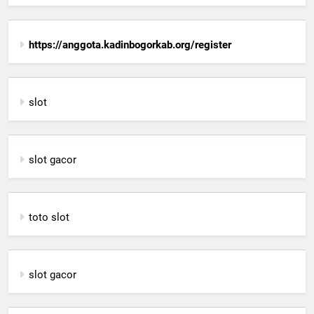
https://anggota.kadinbogorkab.org/register
slot
slot gacor
toto slot
slot gacor