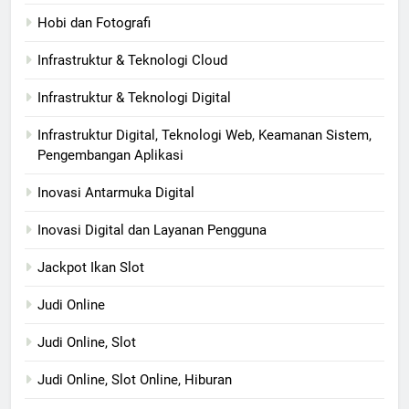
Hobi dan Fotografi
Infrastruktur & Teknologi Cloud
Infrastruktur & Teknologi Digital
Infrastruktur Digital, Teknologi Web, Keamanan Sistem,
Pengembangan Aplikasi
Inovasi Antarmuka Digital
Inovasi Digital dan Layanan Pengguna
Jackpot Ikan Slot
Judi Online
Judi Online, Slot
Judi Online, Slot Online, Hiburan