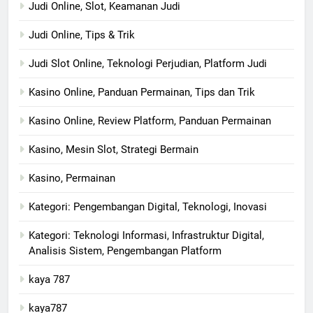
Judi Online, Slot, Keamanan Judi
Judi Online, Tips & Trik
Judi Slot Online, Teknologi Perjudian, Platform Judi
Kasino Online, Panduan Permainan, Tips dan Trik
Kasino Online, Review Platform, Panduan Permainan
Kasino, Mesin Slot, Strategi Bermain
Kasino, Permainan
Kategori: Pengembangan Digital, Teknologi, Inovasi
Kategori: Teknologi Informasi, Infrastruktur Digital,
Analisis Sistem, Pengembangan Platform
kaya 787
kaya787