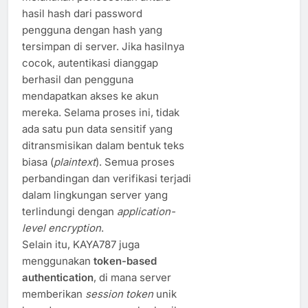
hasil hash dari password
pengguna dengan hash yang
tersimpan di server. Jika hasilnya
cocok, autentikasi dianggap
berhasil dan pengguna
mendapatkan akses ke akun
mereka. Selama proses ini, tidak
ada satu pun data sensitif yang
ditransmisikan dalam bentuk teks
biasa (
plaintext
). Semua proses
perbandingan dan verifikasi terjadi
dalam lingkungan server yang
terlindungi dengan
application-
level encryption
.
Selain itu, KAYA787 juga
menggunakan
token-based
authentication
, di mana server
memberikan
session token
unik