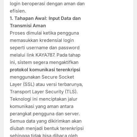
login beroperasi dengan aman dan
efisien.
1. Tahapan Awal: Input Data dan
Transmisi Aman
Proses dimulai ketika pengguna
memasukkan kredensial login
seperti username dan password
melalui link KAYA787. Pada tahap
ini, sistem segera mengaktifkan
protokol komunikasi terenkripsi
menggunakan Secure Socket
Layer (SSL) atau versi terbarunya,
Transport Layer Security (TLS).
Teknologi ini menciptakan jalur
komunikasi yang aman antara
perangkat pengguna dan server.
Semua data yang dikirimkan akan
diubah menjadi bentuk terenkripsi
sehingga tidak bisa dibaca oleh