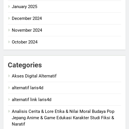
January 2025
December 2024
November 2024
October 2024
Categories
Akses Digital Alternatif
alternatif laris4d
alternatif link laris4d
Analisis Cerita & Lore Etika & Nilai Moral Budaya Pop
Jepang Anime & Game Edukasi Karakter Studi Fiksi &
Naratif