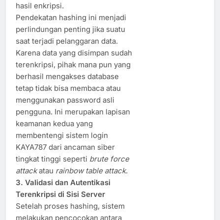
hasil enkripsi.
Pendekatan hashing ini menjadi
perlindungan penting jika suatu
saat terjadi pelanggaran data.
Karena data yang disimpan sudah
terenkripsi, pihak mana pun yang
berhasil mengakses database
tetap tidak bisa membaca atau
menggunakan password asli
pengguna. Ini merupakan lapisan
keamanan kedua yang
membentengi sistem login
KAYA787 dari ancaman siber
tingkat tinggi seperti
brute force
attack
atau
rainbow table attack
.
3. Validasi dan Autentikasi
Terenkripsi di Sisi Server
Setelah proses hashing, sistem
melakukan pencocokan antara