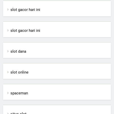
slot gacor hari ini
slot gacor hari ini
slot dana
slot online
spaceman
situs slot