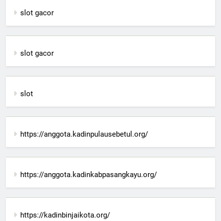
slot gacor
slot gacor
slot
https://anggota.kadinpulausebetul.org/
https://anggota.kadinkabpasangkayu.org/
https://kadinbinjaikota.org/