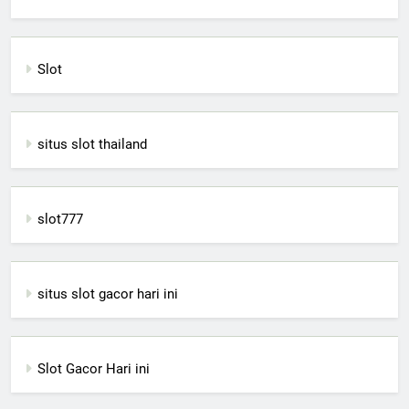
Slot
situs slot thailand
slot777
situs slot gacor hari ini
Slot Gacor Hari ini