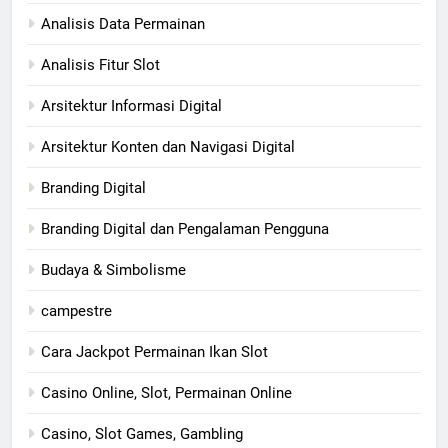
Analisis Data Permainan
Analisis Fitur Slot
Arsitektur Informasi Digital
Arsitektur Konten dan Navigasi Digital
Branding Digital
Branding Digital dan Pengalaman Pengguna
Budaya & Simbolisme
campestre
Cara Jackpot Permainan Ikan Slot
Casino Online, Slot, Permainan Online
Casino, Slot Games, Gambling