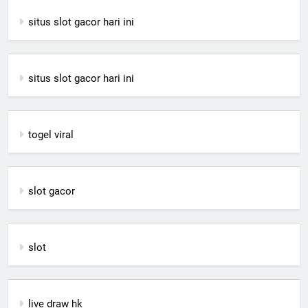
situs slot gacor hari ini
situs slot gacor hari ini
togel viral
slot gacor
slot
live draw hk