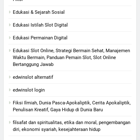
Edukasi & Sejarah Sosial
Edukasi Istilah Slot Digital
Edukasi Permainan Digital
Edukasi Slot Online, Strategi Bermain Sehat, Manajemen
Waktu Bermain, Panduan Pemain Slot, Slot Online
Bertanggung Jawab
edwinslot alternatif
edwinslot login
Fiksi Ilmiah, Dunia Pasca-Apokaliptik, Cerita Apokaliptik,
Penulisan Kreatif, Gaya Hidup di Dunia Baru
filsafat dan spiritualitas, etika dan moral, pengembangan
diri, ekonomi syariah, kesejahteraan hidup