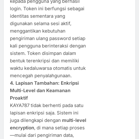
kepada pengguna yang berhasil
login. Token ini berfungsi sebagai
identitas sementara yang
digunakan selama sesi aktif,
menggantikan kebutuhan
pengiriman ulang password setiap
kali pengguna berinteraksi dengan
sistem. Token disimpan dalam
bentuk terenkripsi dan memiliki
waktu kedaluwarsa otomatis untuk
mencegah penyalahgunaan.
4. Lapisan Tambahan: Enkripsi
Multi-Level dan Keamanan
Proaktif
KAYA787 tidak berhenti pada satu
lapisan enkripsi saja. Sistem ini
juga dilengkapi dengan
multi-level
encryption
, di mana setiap proses
—mulai dari pengiriman data,