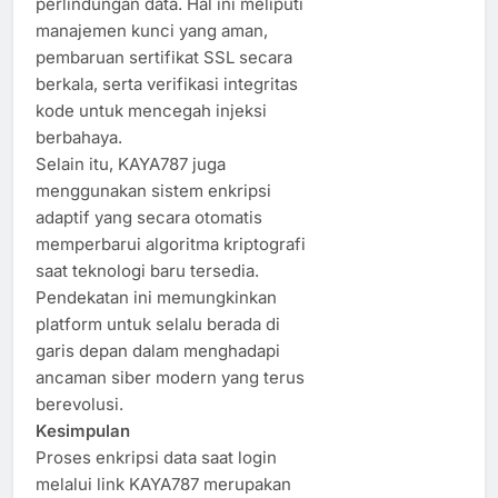
perlindungan data. Hal ini meliputi
manajemen kunci yang aman,
pembaruan sertifikat SSL secara
berkala, serta verifikasi integritas
kode untuk mencegah injeksi
berbahaya.
Selain itu, KAYA787 juga
menggunakan sistem enkripsi
adaptif yang secara otomatis
memperbarui algoritma kriptografi
saat teknologi baru tersedia.
Pendekatan ini memungkinkan
platform untuk selalu berada di
garis depan dalam menghadapi
ancaman siber modern yang terus
berevolusi.
Kesimpulan
Proses enkripsi data saat login
melalui link KAYA787 merupakan