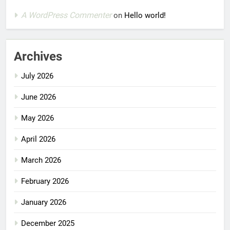
A WordPress Commenter
on
Hello world!
Archives
July 2026
June 2026
May 2026
April 2026
March 2026
February 2026
January 2026
December 2025