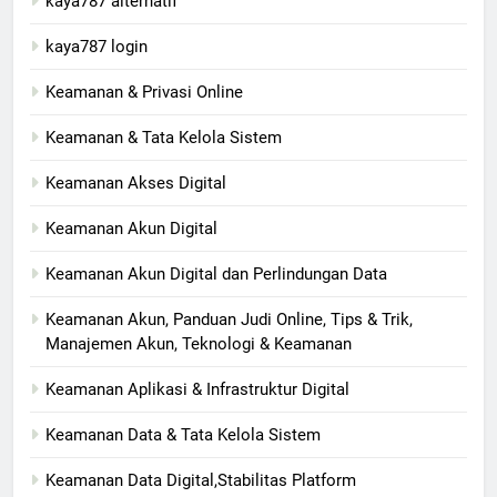
kaya787 alternatif
kaya787 login
Keamanan & Privasi Online
Keamanan & Tata Kelola Sistem
Keamanan Akses Digital
Keamanan Akun Digital
Keamanan Akun Digital dan Perlindungan Data
Keamanan Akun, Panduan Judi Online, Tips & Trik,
Manajemen Akun, Teknologi & Keamanan
Keamanan Aplikasi & Infrastruktur Digital
Keamanan Data & Tata Kelola Sistem
Keamanan Data Digital,Stabilitas Platform