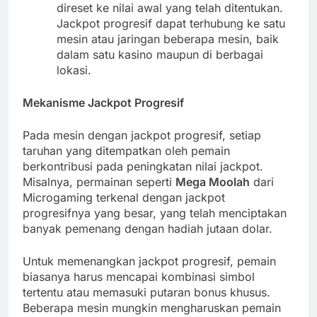
direset ke nilai awal yang telah ditentukan.
Jackpot progresif dapat terhubung ke satu
mesin atau jaringan beberapa mesin, baik
dalam satu kasino maupun di berbagai
lokasi.
Mekanisme Jackpot Progresif
Pada mesin dengan jackpot progresif, setiap
taruhan yang ditempatkan oleh pemain
berkontribusi pada peningkatan nilai jackpot.
Misalnya, permainan seperti
Mega Moolah
dari
Microgaming terkenal dengan jackpot
progresifnya yang besar, yang telah menciptakan
banyak pemenang dengan hadiah jutaan dolar.
Untuk memenangkan jackpot progresif, pemain
biasanya harus mencapai kombinasi simbol
tertentu atau memasuki putaran bonus khusus.
Beberapa mesin mungkin mengharuskan pemain