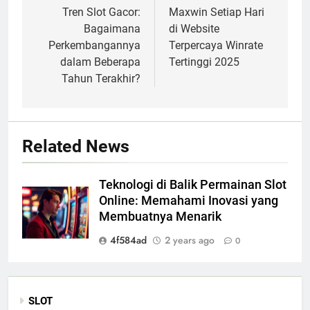
navigation
Tren Slot Gacor:
Maxwin Setiap Hari
Bagaimana
di Website
Perkembangannya
Terpercaya Winrate
dalam Beberapa
Tertinggi 2025
Tahun Terakhir?
Related News
Teknologi di Balik Permainan Slot
Online: Memahami Inovasi yang
Membuatnya Menarik
4f584ad
2 years ago
0
SLOT