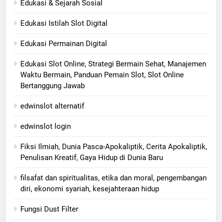
Edukasi & Sejarah Sosial
Edukasi Istilah Slot Digital
Edukasi Permainan Digital
Edukasi Slot Online, Strategi Bermain Sehat, Manajemen
Waktu Bermain, Panduan Pemain Slot, Slot Online
Bertanggung Jawab
edwinslot alternatif
edwinslot login
Fiksi Ilmiah, Dunia Pasca-Apokaliptik, Cerita Apokaliptik,
Penulisan Kreatif, Gaya Hidup di Dunia Baru
filsafat dan spiritualitas, etika dan moral, pengembangan
diri, ekonomi syariah, kesejahteraan hidup
Fungsi Dust Filter