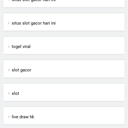
situs slot gacor hari ini
togel viral
slot gacor
slot
live draw hk