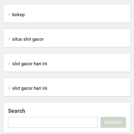
bokep
situs slot gacor
slot gacor hari ini
slot gacor hari ini
Search
SEARCH