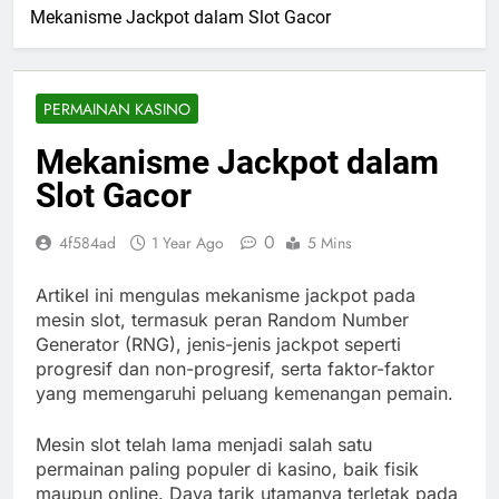
Mekanisme Jackpot dalam Slot Gacor
PERMAINAN KASINO
Mekanisme Jackpot dalam
Slot Gacor
0
4f584ad
1 Year Ago
5 Mins
Artikel ini mengulas mekanisme jackpot pada
mesin slot, termasuk peran Random Number
Generator (RNG), jenis-jenis jackpot seperti
progresif dan non-progresif, serta faktor-faktor
yang memengaruhi peluang kemenangan pemain.
Mesin slot telah lama menjadi salah satu
permainan paling populer di kasino, baik fisik
maupun online. Daya tarik utamanya terletak pada