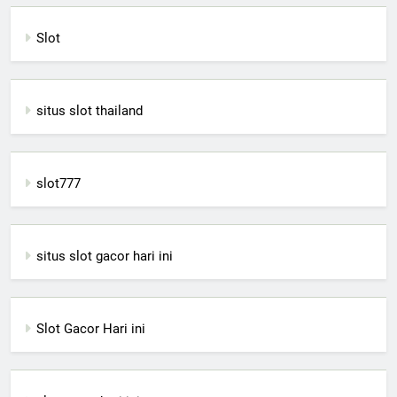
Slot
situs slot thailand
slot777
situs slot gacor hari ini
Slot Gacor Hari ini