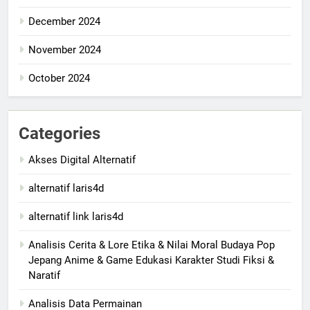
December 2024
November 2024
October 2024
Categories
Akses Digital Alternatif
alternatif laris4d
alternatif link laris4d
Analisis Cerita & Lore Etika & Nilai Moral Budaya Pop
Jepang Anime & Game Edukasi Karakter Studi Fiksi &
Naratif
Analisis Data Permainan