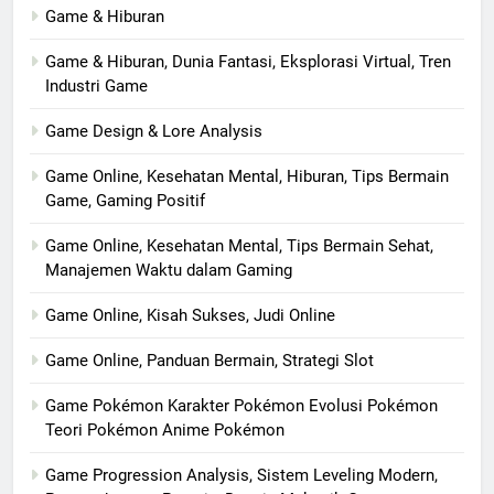
Game & Hiburan
Game & Hiburan, Dunia Fantasi, Eksplorasi Virtual, Tren
Industri Game
Game Design & Lore Analysis
Game Online, Kesehatan Mental, Hiburan, Tips Bermain
Game, Gaming Positif
Game Online, Kesehatan Mental, Tips Bermain Sehat,
Manajemen Waktu dalam Gaming
Game Online, Kisah Sukses, Judi Online
Game Online, Panduan Bermain, Strategi Slot
Game Pokémon Karakter Pokémon Evolusi Pokémon
Teori Pokémon Anime Pokémon
Game Progression Analysis, Sistem Leveling Modern,