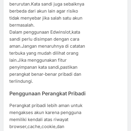
berurutan.Kata sandi juga sebaiknya
berbeda dari akun lain agar risiko
tidak menyebar jika salah satu akun
bermasalah.
Dalam penggunaan Edwinslot,kata
sandi perlu disimpan dengan cara
aman.Jangan menaruhnya di catatan
terbuka yang mudah dilihat orang
lain.Jika menggunakan fitur
penyimpanan kata sandi,pastikan
perangkat benar-benar pribadi dan
terlindungi.
Penggunaan Perangkat Pribadi
Perangkat pribadi lebih aman untuk
mengakses akun karena pengguna
memiliki kendali atas riwayat
browser,cache,cookie,dan