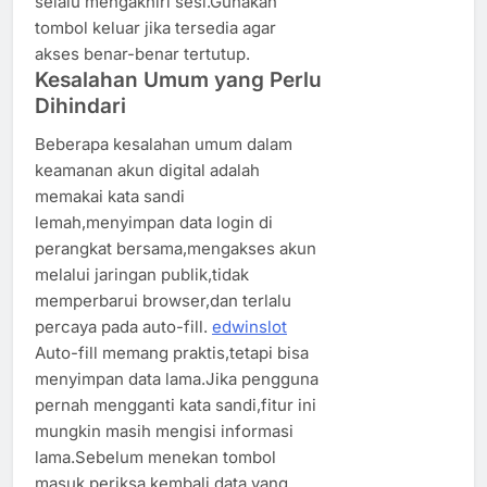
selalu mengakhiri sesi.Gunakan
tombol keluar jika tersedia agar
akses benar-benar tertutup.
Kesalahan Umum yang Perlu
Dihindari
Beberapa kesalahan umum dalam
keamanan akun digital adalah
memakai kata sandi
lemah,menyimpan data login di
perangkat bersama,mengakses akun
melalui jaringan publik,tidak
memperbarui browser,dan terlalu
percaya pada auto-fill.
edwinslot
Auto-fill memang praktis,tetapi bisa
menyimpan data lama.Jika pengguna
pernah mengganti kata sandi,fitur ini
mungkin masih mengisi informasi
lama.Sebelum menekan tombol
masuk,periksa kembali data yang