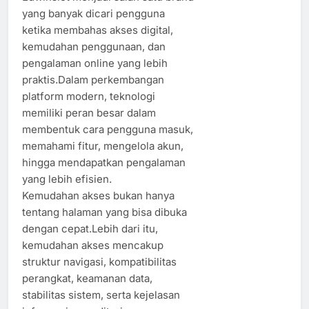
yang banyak dicari pengguna
ketika membahas akses digital,
kemudahan penggunaan, dan
pengalaman online yang lebih
praktis.Dalam perkembangan
platform modern, teknologi
memiliki peran besar dalam
membentuk cara pengguna masuk,
memahami fitur, mengelola akun,
hingga mendapatkan pengalaman
yang lebih efisien.
Kemudahan akses bukan hanya
tentang halaman yang bisa dibuka
dengan cepat.Lebih dari itu,
kemudahan akses mencakup
struktur navigasi, kompatibilitas
perangkat, keamanan data,
stabilitas sistem, serta kejelasan