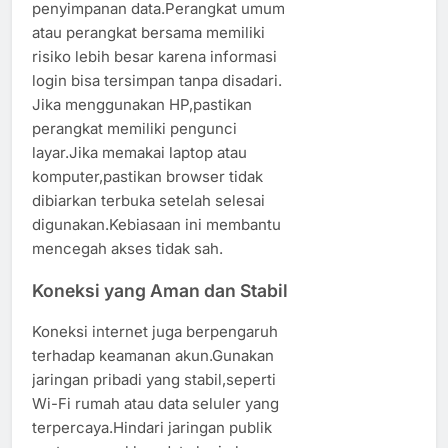
penyimpanan data.Perangkat umum
atau perangkat bersama memiliki
risiko lebih besar karena informasi
login bisa tersimpan tanpa disadari.
Jika menggunakan HP,pastikan
perangkat memiliki pengunci
layar.Jika memakai laptop atau
komputer,pastikan browser tidak
dibiarkan terbuka setelah selesai
digunakan.Kebiasaan ini membantu
mencegah akses tidak sah.
Koneksi yang Aman dan Stabil
Koneksi internet juga berpengaruh
terhadap keamanan akun.Gunakan
jaringan pribadi yang stabil,seperti
Wi-Fi rumah atau data seluler yang
terpercaya.Hindari jaringan publik