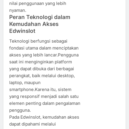
nilai penggunaan yang lebih
nyaman.
Peran Teknologi dalam
Kemudahan Akses
Edwinslot
Teknologi berfungsi sebagai
fondasi utama dalam menciptakan
akses yang lebih lancar.Pengguna
saat ini menginginkan platform
yang dapat dibuka dari berbagai
perangkat, baik melalui desktop,
laptop, maupun
smartphone.Karena itu, sistem
yang responsif menjadi salah satu
elemen penting dalam pengalaman
pengguna.
Pada Edwinslot, kemudahan akses
dapat dipahami melalui