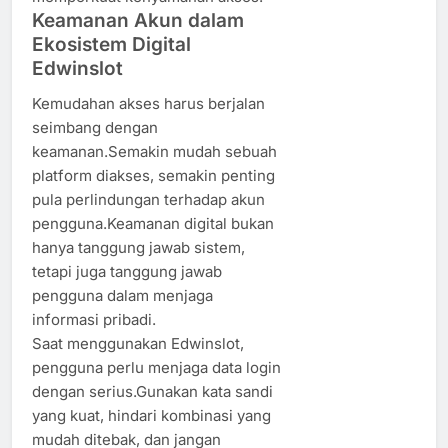
Keamanan Akun dalam
Ekosistem Digital
Edwinslot
Kemudahan akses harus berjalan
seimbang dengan
keamanan.Semakin mudah sebuah
platform diakses, semakin penting
pula perlindungan terhadap akun
pengguna.Keamanan digital bukan
hanya tanggung jawab sistem,
tetapi juga tanggung jawab
pengguna dalam menjaga
informasi pribadi.
Saat menggunakan Edwinslot,
pengguna perlu menjaga data login
dengan serius.Gunakan kata sandi
yang kuat, hindari kombinasi yang
mudah ditebak, dan jangan