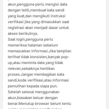
akun,pengguna perlu mengisi data
dengan teliti,membuat kata sandi
yang kuat,dan mengikuti instruksi
verifikasi jika yang dimasukkan saat
registrasi akan menjadi dasar untuk
akses berikutnya.
Saat login,pengguna perlu
memeriksa halaman sebelum
memasukkan informasi.Jika tampilan
terlihat tidak konsisten,banyak pop-
up,atau meminta data yang tidak
relevan,sebaiknya hentikan
proses.Jangan membagikan kata
sandi,kode verifikasi,atau informasi
pemulihan kepada siapa pun.
Setelah selesai menggunakan
akun,biasakan keluar dengan
benar.Menutup browser belum tentu