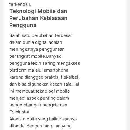
terkendali.
Teknologi Mobile dan
Perubahan Kebiasaan
Pengguna
Salah satu perubahan terbesar
dalam dunia digital adalah
meningkatnya penggunaan
perangkat mobile.Banyak
pengguna lebih sering mengakses
platform melalui smartphone
karena dianggap praktis, fleksibel,
dan bisa digunakan kapan saja.Hal
ini membuat teknologi mobile
menjadi aspek penting dalam
pengembangan pengalaman
Edwinslot.
Akses mobile yang baik biasanya
ditandai dengan tampilan yang