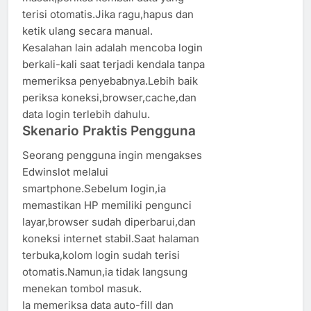
terisi otomatis.Jika ragu,hapus dan
ketik ulang secara manual.
Kesalahan lain adalah mencoba login
berkali-kali saat terjadi kendala tanpa
memeriksa penyebabnya.Lebih baik
periksa koneksi,browser,cache,dan
data login terlebih dahulu.
Skenario Praktis Pengguna
Seorang pengguna ingin mengakses
Edwinslot melalui
smartphone.Sebelum login,ia
memastikan HP memiliki pengunci
layar,browser sudah diperbarui,dan
koneksi internet stabil.Saat halaman
terbuka,kolom login sudah terisi
otomatis.Namun,ia tidak langsung
menekan tombol masuk.
Ia memeriksa data auto-fill dan