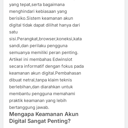
yang tepat,serta bagaimana
menghindari kebiasaan yang
berisiko.Sistem keamanan akun
digital tidak dapat dilihat hanya dari
satu
sisi.Perangkat,browser,koneksi,kata
sandi,dan perilaku pengguna
semuanya memiliki peran penting.
Artikel ini membahas Edwinslot
secara informatif dengan fokus pada
keamanan akun digital.Pembahasan
dibuat netral,tanpa klaim teknis
berlebihan,dan diarahkan untuk
membantu pengguna memahami
praktik keamanan yang lebih
bertanggung jawab.
Mengapa Keamanan Akun
Digital Sangat Penting?