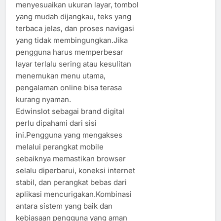
menyesuaikan ukuran layar, tombol
yang mudah dijangkau, teks yang
terbaca jelas, dan proses navigasi
yang tidak membingungkan.Jika
pengguna harus memperbesar
layar terlalu sering atau kesulitan
menemukan menu utama,
pengalaman online bisa terasa
kurang nyaman.
Edwinslot sebagai brand digital
perlu dipahami dari sisi
ini.Pengguna yang mengakses
melalui perangkat mobile
sebaiknya memastikan browser
selalu diperbarui, koneksi internet
stabil, dan perangkat bebas dari
aplikasi mencurigakan.Kombinasi
antara sistem yang baik dan
kebiasaan pengguna yang aman