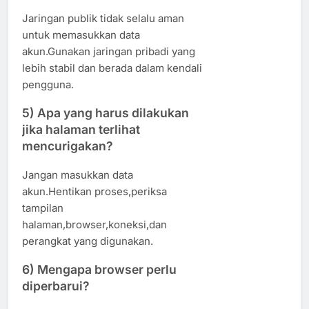
Jaringan publik tidak selalu aman
untuk memasukkan data
akun.Gunakan jaringan pribadi yang
lebih stabil dan berada dalam kendali
pengguna.
5) Apa yang harus dilakukan
jika halaman terlihat
mencurigakan?
Jangan masukkan data
akun.Hentikan proses,periksa
tampilan
halaman,browser,koneksi,dan
perangkat yang digunakan.
6) Mengapa browser perlu
diperbarui?