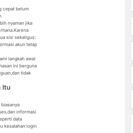
ng cepat belum
n
bih nyaman jika
rhana.Karena
a sisi sekaligus:
ormasi akun tetap
ami langkah awal
hasan ini berguna
gguan,dan tidak
Itu
 biasanya
kses,dan informasi
eperti data
au kesalahan login