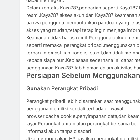
dapat meningkat.
Dalam konteks Kaya787,pencarian seperti Kaya787 
resmi,Kaya787 akses akun,dan Kaya787 keamanan
bahwa pengguna membutuhkan panduan yang jelas
akses yang mudah,tetapi tetap ingin menjaga inform
Keamanan tidak harus rumit.Pengguna cukup memula
seperti memakai perangkat pribadi,menggunakan 
terbaru,memastikan koneksi stabil,dan tidak memba
kepada siapa pun.Kebiasaan sederhana ini dapat 
penggunaan Kaya787 lebih aman dalam aktivitas har
Persiapan Sebelum Menggunakan
Gunakan Perangkat Pribadi
Perangkat pribadi lebih disarankan saat mengguna
pengguna memiliki kendali terhadap riwayat
browser,cache,cookie,penyimpanan data,dan kea
layar.Perangkat umum atau perangkat bersama ber
informasi akun tanpa disadari.
Jika menggunakan HP,pastikan perangkat memiliki 