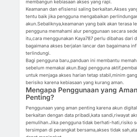
membangun kebiasaan akses yang rapi.
Keamanan dan efisiensi saling berkaitan.Akses ya
tentu baik jika pengguna mengabaikan perlindunga
akun.Sebaliknya,keamanan yang baik akan terasa le
pengguna memahami alur penggunaan secara sede
itu,cara menggunakan Kaya787 perlu dibahas dari du
bagaimana akses berjalan lancar dan bagaimana inf
terlindungi.
Bagi pengguna baru,panduan ini membantu memah
sebelum memakai akun.Bagi pengguna aktif,pemba
untuk menjaga akses harian tetap stabil,minim gan
berisiko karena kebiasaan yang kurang aman.
Mengapa Penggunaan yang Aman 
Penting?
Penggunaan yang aman penting karena akun digital
berkaitan dengan data pribadi,kata sandi,riwayat a
pemulihan.Jika pengguna tidak berhati-hati,risiko s
tersimpan di perangkat bersama,akses tidak sah,at