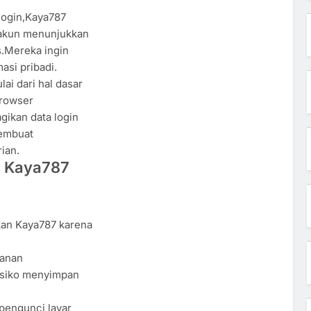
login,Kaya787
 akun menunjukkan
.Mereka ingin
asi pribadi.
i dari hal dasar
browser
gikan data login
membuat
ian.
 Kaya787
kan Kaya787 karena
manan
isiko menyimpan
pengunci layar