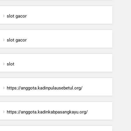
slot gacor
slot gacor
slot
https://anggota.kadinpulausebetul.org/
https://anggota.kadinkabpasangkayu.org/