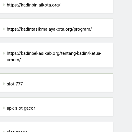
https://kadinbinjaikota.org/
https://kadintasikmalayakota.org/program/
https://kadinbekasikab.org/tentang-kadin/ketua-
umum/
slot 777
apk slot gacor