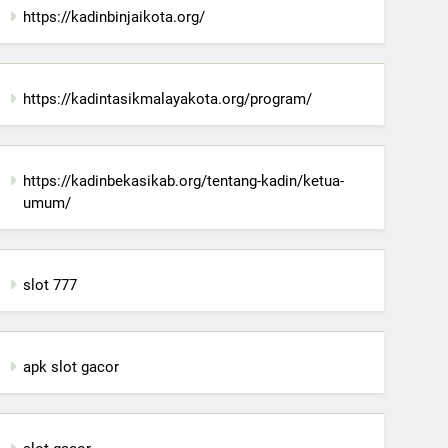
https://kadinbinjaikota.org/
https://kadintasikmalayakota.org/program/
https://kadinbekasikab.org/tentang-kadin/ketua-
umum/
slot 777
apk slot gacor