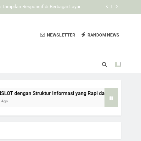
ampilan Responsif di Berbagai Layar
ur Informasi yang Rapi dan Informatif
ur Informasi yang Rapi dan Informatif
NEWSLETTER
RANDOM NEWS
ampilan Responsif di Berbagai Layar
 Bag. Solusi Filtrasi Untuk Efisiensi Maksimal.
ampilan Responsif di Berbagai Layar
ur Informasi yang Rapi dan Informatif
ur Informasi yang Rapi dan Informatif
Struktur Informasi yang Rapi dan Informatif
LEBAH4D 
3 Weeks Ag