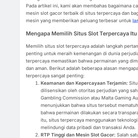
Pada artikel ini, kami akan membahas bagaimana 
mesin slot gacor terbaik di situs terpercaya dan b
mesin yang memberikan peluang terbesar untuk
la
Mengapa Memilih Situs Slot Terpercaya Itu
Memilih situs slot terpercaya adalah langkah pert
penting untuk meraih kemenangan di dunia perjudia
terpercaya memastikan bahwa permainan yang dima
dan aman. Berikut adalah beberapa alasan mengapa
terpercaya sangat penting:
Keamanan dan Kepercayaan Terjamin:
Situ
dilisensikan oleh otoritas perjudian yang sah
Gambling Commission atau Malta Gaming Autho
menunjukkan bahwa situs tersebut mematuhi
bahwa permainan dilakukan secara transparan
itu, situs terpercaya menggunakan teknologi
melindungi data pribadi dan transaksi Anda.
RTP Tinggi dan Mesin Slot Gacor:
Salah sat