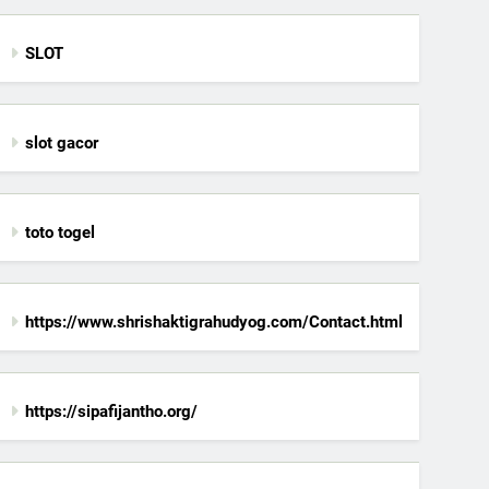
SLOT
slot gacor
toto togel
https://www.shrishaktigrahudyog.com/Contact.html
https://sipafijantho.org/