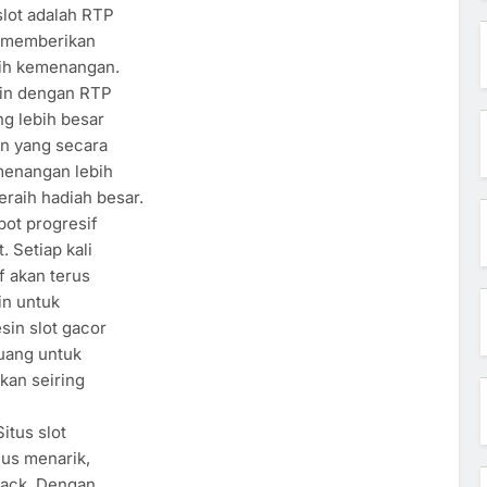
slot adalah RTP
i memberikan
aih kemenangan.
sin dengan RTP
g lebih besar
in yang secara
menangan lebih
raih hadiah besar.
ot progresif
. Setiap kali
 akan terus
n untuk
in slot gacor
uang untuk
an seiring
itus slot
us menarik,
back. Dengan