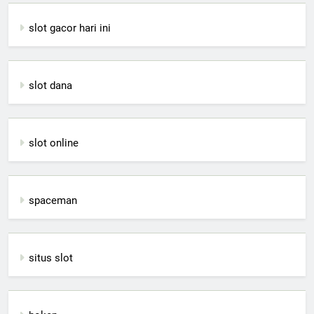
slot gacor hari ini
slot dana
slot online
spaceman
situs slot