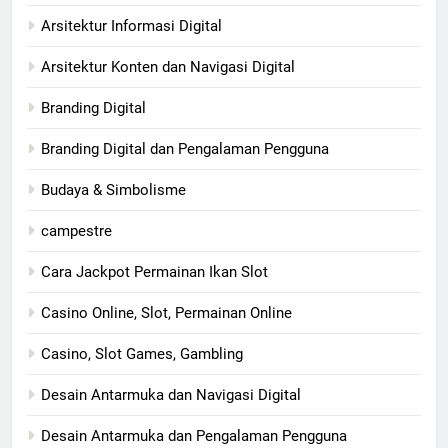
Arsitektur Informasi Digital
Arsitektur Konten dan Navigasi Digital
Branding Digital
Branding Digital dan Pengalaman Pengguna
Budaya & Simbolisme
campestre
Cara Jackpot Permainan Ikan Slot
Casino Online, Slot, Permainan Online
Casino, Slot Games, Gambling
Desain Antarmuka dan Navigasi Digital
Desain Antarmuka dan Pengalaman Pengguna