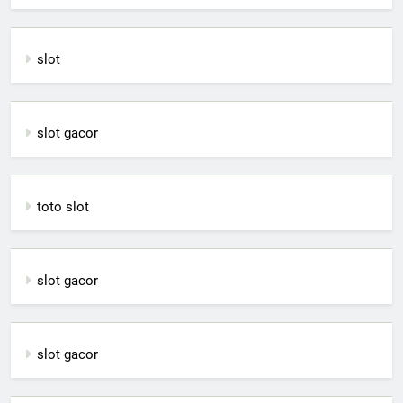
slot
slot gacor
toto slot
slot gacor
slot gacor