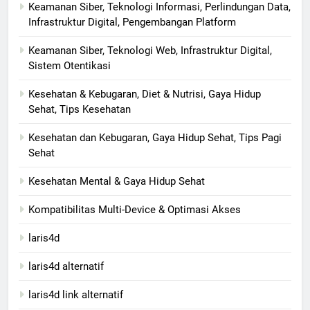
Keamanan Siber, Teknologi Informasi, Perlindungan Data,
Infrastruktur Digital, Pengembangan Platform
Keamanan Siber, Teknologi Web, Infrastruktur Digital,
Sistem Otentikasi
Kesehatan & Kebugaran, Diet & Nutrisi, Gaya Hidup
Sehat, Tips Kesehatan
Kesehatan dan Kebugaran, Gaya Hidup Sehat, Tips Pagi
Sehat
Kesehatan Mental & Gaya Hidup Sehat
Kompatibilitas Multi-Device & Optimasi Akses
laris4d
laris4d alternatif
laris4d link alternatif