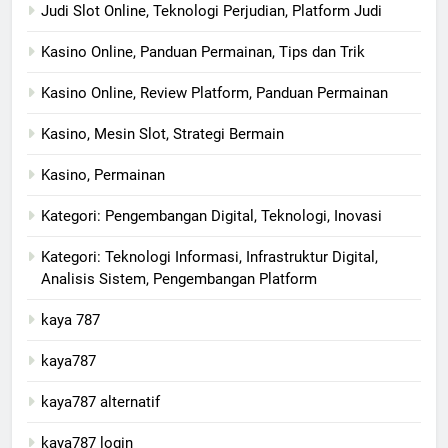
Judi Slot Online, Teknologi Perjudian, Platform Judi
Kasino Online, Panduan Permainan, Tips dan Trik
Kasino Online, Review Platform, Panduan Permainan
Kasino, Mesin Slot, Strategi Bermain
Kasino, Permainan
Kategori: Pengembangan Digital, Teknologi, Inovasi
Kategori: Teknologi Informasi, Infrastruktur Digital,
Analisis Sistem, Pengembangan Platform
kaya 787
kaya787
kaya787 alternatif
kaya787 login