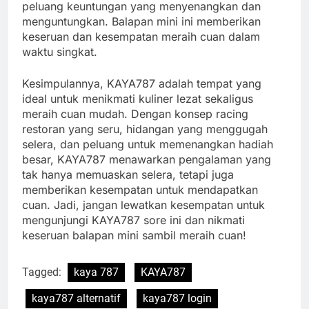
peluang keuntungan yang menyenangkan dan
menguntungkan. Balapan mini ini memberikan
keseruan dan kesempatan meraih cuan dalam
waktu singkat.
Kesimpulannya, KAYA787 adalah tempat yang
ideal untuk menikmati kuliner lezat sekaligus
meraih cuan mudah. Dengan konsep racing
restoran yang seru, hidangan yang menggugah
selera, dan peluang untuk memenangkan hadiah
besar, KAYA787 menawarkan pengalaman yang
tak hanya memuaskan selera, tetapi juga
memberikan kesempatan untuk mendapatkan
cuan. Jadi, jangan lewatkan kesempatan untuk
mengunjungi KAYA787 sore ini dan nikmati
keseruan balapan mini sambil meraih cuan!
Tagged:
kaya 787
KAYA787
kaya787 alternatif
kaya787 login