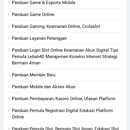
Panduan Game & Esports Mobile
Panduan Game Online
Panduan Gaming, Keamanan Online, Corlaslot
Panduan Layanan Pelanggan
Panduan Login Slot Online Keamanan Akun Digital Tips
Pemula Lebah4D Manajemen Koneksi Internet Strategi
Bermain Aman
Panduan Member Baru
Panduan Mobile dan Akses Akun
Panduan Pembayaran, Kasino Online, Ulasan Platform
Panduan Pemula Registrasi Digital Edukasi Platform
Online
Panduan Pemula Slot, Bermain Slot Aman, Edukasi Slot