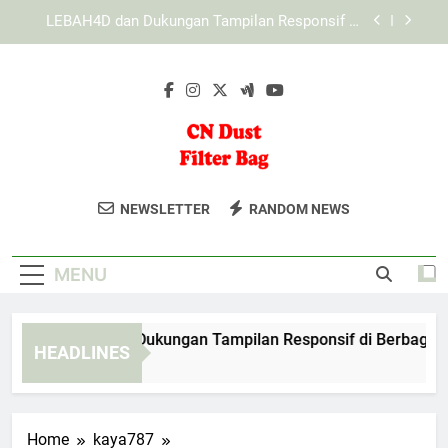
Skip
EDWINSLOT dengan Struktur Informasi yang Rapi
to
dan Informatif
content
LEBAH4D dengan Struktur Informasi yang Rapi
dan Informatif
EDWINSLOT dan Dukungan Tampilan Responsif di
Berbagai Layar
LEBAH4D dan Dukungan Tampilan Responsif di
Berbagai Layar
CN Dust Filter
Dapatkan Produk Filter Berkualitas
EDWINSLOT dengan Struktur Informasi yang Rapi
NEWSLETTER
RANDOM NEWS
dan Informatif
Bag
Untuk Industri Anda Dari CN Dust Filter
LEBAH4D dengan Struktur Informasi yang Rapi
Bag. Solusi Filtrasi Untuk Efisiensi
dan Informatif
MENU
Maksimal.
DWINSLOT dan Dukungan Tampilan Responsif di Berbagai Lay
HEADLINES
Weeks Ago
Home
kaya787