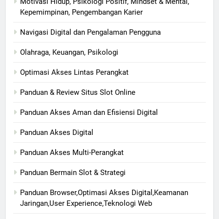
Motivasi Hidup, Psikologi Positif, Mindset & Mental,
Kepemimpinan, Pengembangan Karier
Navigasi Digital dan Pengalaman Pengguna
Olahraga, Keuangan, Psikologi
Optimasi Akses Lintas Perangkat
Panduan & Review Situs Slot Online
Panduan Akses Aman dan Efisiensi Digital
Panduan Akses Digital
Panduan Akses Multi-Perangkat
Panduan Bermain Slot & Strategi
Panduan Browser,Optimasi Akses Digital,Keamanan
Jaringan,User Experience,Teknologi Web