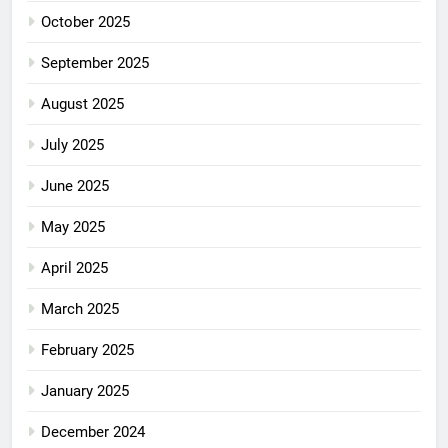
October 2025
September 2025
August 2025
July 2025
June 2025
May 2025
April 2025
March 2025
February 2025
January 2025
December 2024