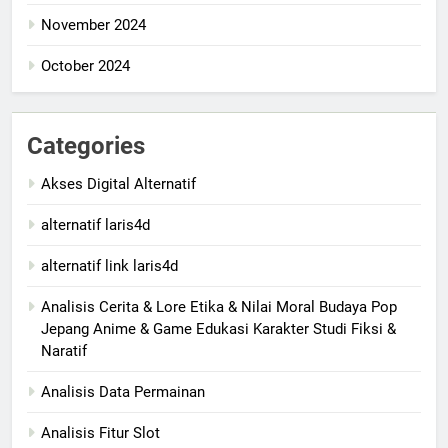
November 2024
October 2024
Categories
Akses Digital Alternatif
alternatif laris4d
alternatif link laris4d
Analisis Cerita & Lore Etika & Nilai Moral Budaya Pop
Jepang Anime & Game Edukasi Karakter Studi Fiksi &
Naratif
Analisis Data Permainan
Analisis Fitur Slot