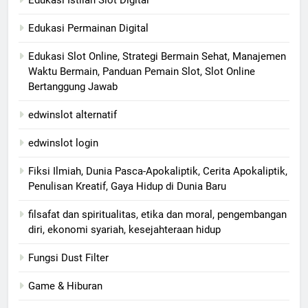
Edukasi Permainan Digital
Edukasi Slot Online, Strategi Bermain Sehat, Manajemen
Waktu Bermain, Panduan Pemain Slot, Slot Online
Bertanggung Jawab
edwinslot alternatif
edwinslot login
Fiksi Ilmiah, Dunia Pasca-Apokaliptik, Cerita Apokaliptik,
Penulisan Kreatif, Gaya Hidup di Dunia Baru
filsafat dan spiritualitas, etika dan moral, pengembangan
diri, ekonomi syariah, kesejahteraan hidup
Fungsi Dust Filter
Game & Hiburan