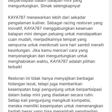
berpartisipasi dalam balapan mini yang
menguntungkan. Simak selengkapnya!
KAYA787 menawarkan lebih dari sekadar
pengalaman kuliner. Sebagai racing restoran yang
inovatif, KAYA787 menggabungkan keseruan
balapan mini dengan peluang untuk mendapatkan
cuan mudah, menjadikannya tempat yang
sempurna untuk menikmati sore hari sambil meraih
keuntungan. Jika kamu mencari cara yang
menyenangkan dan menguntungkan untuk
menghabiskan waktu, KAYA787 adalah pilihan
terbaik!
Restoran ini tidak hanya menyajikan berbagai
hidangan lezat, tetapi juga memberikan
kesempatan bagi pengunjung untuk berpartisipasi
dalam balap mini yang diadakan secara rutin.
Setiap kali pengunjung mengikuti kompetisi,
mereka memiliki kesempatan untuk memenangkan
hadiah besar yang bisa menambah penghasilan