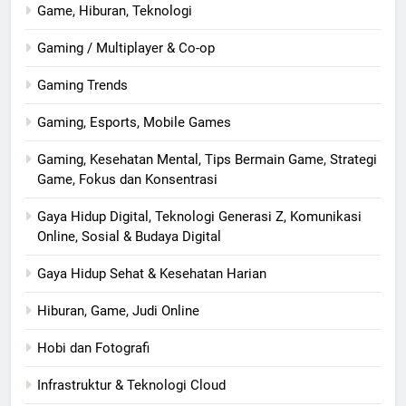
Game, Hiburan, Teknologi
Gaming / Multiplayer & Co-op
Gaming Trends
Gaming, Esports, Mobile Games
Gaming, Kesehatan Mental, Tips Bermain Game, Strategi
Game, Fokus dan Konsentrasi
Gaya Hidup Digital, Teknologi Generasi Z, Komunikasi
Online, Sosial & Budaya Digital
Gaya Hidup Sehat & Kesehatan Harian
Hiburan, Game, Judi Online
Hobi dan Fotografi
Infrastruktur & Teknologi Cloud