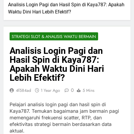
Analisis Login Pagi dan Hasil Spin di Kaya787: Apakah
Waktu Dini Hari Lebih Efektif?
STRATEGI SLOT & ANALISIS WAKTU BERMAIN
Analisis Login Pagi dan
Hasil Spin di Kaya787:
Apakah Waktu Dini Hari
Lebih Efektif?
0
4f584ad
1 Year Ago
5 Mins
Pelajari analisis login pagi dan hasil spin di
Kaya787. Temukan bagaimana jam bermain pagi
memengaruhi frekuensi scatter, RTP, dan
efektivitas strategi bermain berdasarkan data
aktual.