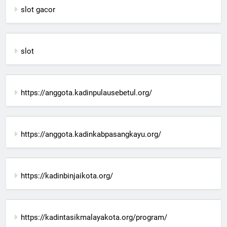
slot gacor
slot
https://anggota.kadinpulausebetul.org/
https://anggota.kadinkabpasangkayu.org/
https://kadinbinjaikota.org/
https://kadintasikmalayakota.org/program/