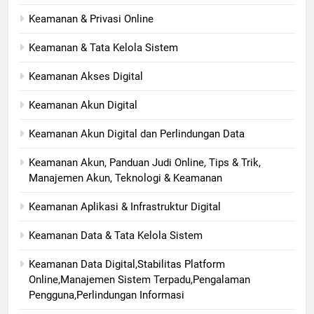
Keamanan & Privasi Online
Keamanan & Tata Kelola Sistem
Keamanan Akses Digital
Keamanan Akun Digital
Keamanan Akun Digital dan Perlindungan Data
Keamanan Akun, Panduan Judi Online, Tips & Trik,
Manajemen Akun, Teknologi & Keamanan
Keamanan Aplikasi & Infrastruktur Digital
Keamanan Data & Tata Kelola Sistem
Keamanan Data Digital,Stabilitas Platform
Online,Manajemen Sistem Terpadu,Pengalaman
Pengguna,Perlindungan Informasi