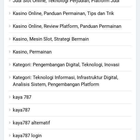
Judi Slot Online, Teknologi Perjudian, Platform Judi
Kasino Online, Panduan Permainan, Tips dan Trik
Kasino Online, Review Platform, Panduan Permainan
Kasino, Mesin Slot, Strategi Bermain
Kasino, Permainan
Kategori: Pengembangan Digital, Teknologi, Inovasi
Kategori: Teknologi Informasi, Infrastruktur Digital,
Analisis Sistem, Pengembangan Platform
kaya 787
kaya787
kaya787 alternatif
kaya787 login