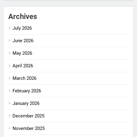
Archives
July 2026
June 2026
May 2026
April 2026
March 2026
February 2026
January 2026
December 2025
November 2025