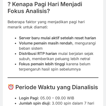
? Kenapa Pagi Hari Menjadi
Fokus Analisis?
Beberapa faktor yang menjadikan pagi hari
menarik untuk diamati:
Server baru mulai aktif setelah reset harian
Volume pemain masih rendah
, mengurangi
beban sistem
Distribusi RTP harian
mulai berjalan sejak
subuh, memberikan peluang lebih netral
Fokus pemain lebih tinggi
karena belum
terpengaruh hasil spin sebelumnya
Periode Waktu yang Dianalisis
Login Pagi:
05.00 – 09.00 WIB
Jumlah spin diuji:
3.000 spin dalam 7 hari