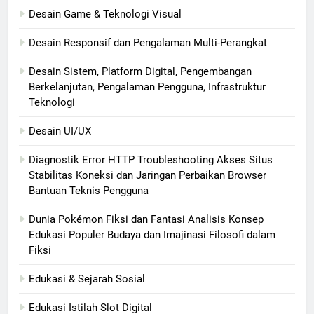
Desain Game & Teknologi Visual
Desain Responsif dan Pengalaman Multi-Perangkat
Desain Sistem, Platform Digital, Pengembangan
Berkelanjutan, Pengalaman Pengguna, Infrastruktur
Teknologi
Desain UI/UX
Diagnostik Error HTTP Troubleshooting Akses Situs
Stabilitas Koneksi dan Jaringan Perbaikan Browser
Bantuan Teknis Pengguna
Dunia Pokémon Fiksi dan Fantasi Analisis Konsep
Edukasi Populer Budaya dan Imajinasi Filosofi dalam
Fiksi
Edukasi & Sejarah Sosial
Edukasi Istilah Slot Digital