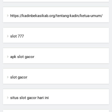
https://kadinbekasikab.org/tentang-kadin/ketua-umum/
slot 777
apk slot gacor
slot gacor
situs slot gacor hari ini