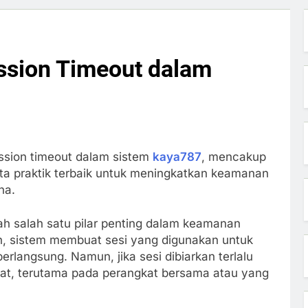
ssion Timeout dalam
ssion timeout dalam sistem
kaya787
, mencakup
erta praktik terbaik untuk meningkatkan keamanan
na.
h salah satu pilar penting dalam keamanan
ogin, sistem membuat sesi yang digunakan untuk
erlangsung. Namun, jika sesi dibiarkan terlalu
kat, terutama pada perangkat bersama atau yang