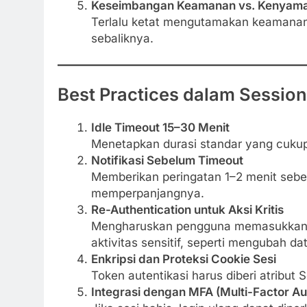
Keseimbangan Keamanan vs. Kenyam
Terlalu ketat mengutamakan keamana
sebaliknya.
Best Practices dalam Sessio
Idle Timeout 15–30 Menit
Menetapkan durasi standar yang cuku
Notifikasi Sebelum Timeout
Memberikan peringatan 1–2 menit sebe
memperpanjangnya.
Re-Authentication untuk Aksi Kritis
Mengharuskan pengguna memasukkan u
aktivitas sensitif, seperti mengubah data
Enkripsi dan Proteksi Cookie Sesi
Token autentikasi harus diberi atribut 
Integrasi dengan MFA (Multi-Factor Au