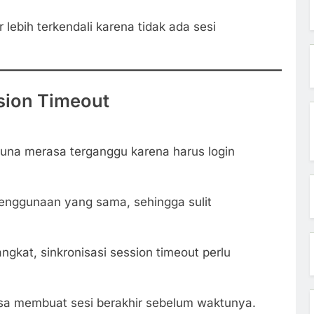
lebih terkendali karena tidak ada sesi
sion Timeout
gguna merasa terganggu karena harus login
enggunaan yang sama, sehingga sulit
ngkat, sinkronisasi session timeout perlu
isa membuat sesi berakhir sebelum waktunya.