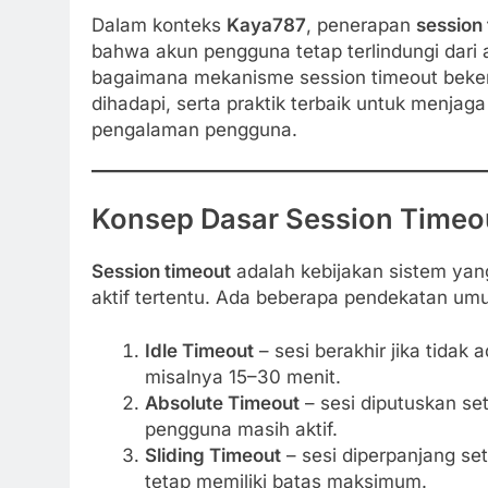
Dalam konteks
Kaya787
, penerapan
session
bahwa akun pengguna tetap terlindungi dari 
bagaimana mekanisme session timeout beker
dihadapi, serta praktik terbaik untuk menj
pengalaman pengguna.
Konsep Dasar Session Timeo
Session timeout
adalah kebijakan sistem yang
aktif tertentu. Ada beberapa pendekatan um
Idle Timeout
– sesi berakhir jika tidak 
misalnya 15–30 menit.
Absolute Timeout
– sesi diputuskan se
pengguna masih aktif.
Sliding Timeout
– sesi diperpanjang se
tetap memiliki batas maksimum.