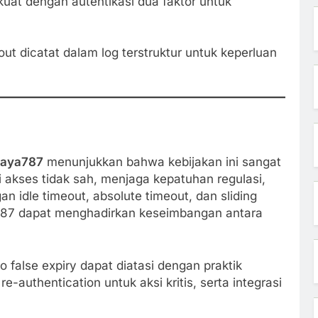
rkuat dengan autentikasi dua faktor untuk
out dicatat dalam log terstruktur untuk keperluan
Kaya787
menunjukkan bahwa kebijakan ini sangat
 akses tidak sah, menjaga kepatuhan regulasi,
n idle timeout, absolute timeout, dan sliding
a787 dapat menghadirkan keseimbangan antara
o false expiry dapat diatasi dengan praktik
re-authentication untuk aksi kritis, serta integrasi