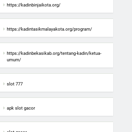
https://kadinbinjaikota.org/
https://kadintasikmalayakota.org/program/
https://kadinbekasikab.org/tentang-kadin/ketua-
umum/
slot 777
apk slot gacor