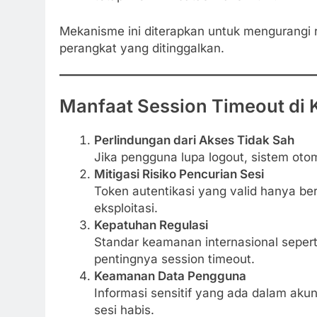
Mekanisme ini diterapkan untuk mengurangi 
perangkat yang ditinggalkan.
Manfaat Session Timeout di
Perlindungan dari Akses Tidak Sah
Jika pengguna lupa logout, sistem oto
Mitigasi Risiko Pencurian Sesi
Token autentikasi yang valid hanya be
eksploitasi.
Kepatuhan Regulasi
Standar keamanan internasional sepe
pentingnya session timeout.
Keamanan Data Pengguna
Informasi sensitif yang ada dalam aku
sesi habis.