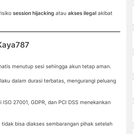
risiko
session hijacking
atau
akses ilegal
akibat
 Kaya787
matis menutup sesi sehingga akun tetap aman.
rlaku dalam durasi terbatas, mengurangi peluang
rti ISO 27001, GDPR, dan PCI DSS menekankan
n tidak bisa diakses sembarangan pihak setelah