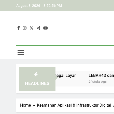
Skip
August 8, 2026
3:52:57 PM
to
content
CN 
Dapatkan P
Responsif di Berbagai Layar
LEBAH4D dan Dukungan Ta
2 Weeks Ago
HEADLINES
Home
Keamanan Aplikasi & Infrastruktur Digital