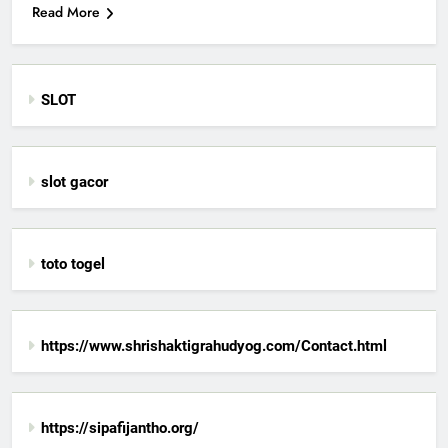
Read More
SLOT
slot gacor
toto togel
https://www.shrishaktigrahudyog.com/Contact.html
https://sipafijantho.org/