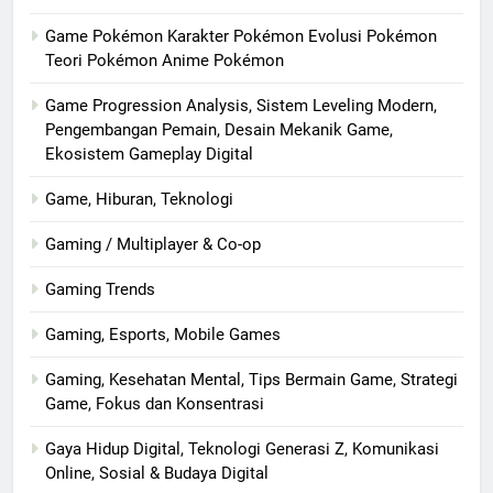
Game Pokémon Karakter Pokémon Evolusi Pokémon
Teori Pokémon Anime Pokémon
Game Progression Analysis, Sistem Leveling Modern,
Pengembangan Pemain, Desain Mekanik Game,
Ekosistem Gameplay Digital
Game, Hiburan, Teknologi
Gaming / Multiplayer & Co-op
Gaming Trends
Gaming, Esports, Mobile Games
Gaming, Kesehatan Mental, Tips Bermain Game, Strategi
Game, Fokus dan Konsentrasi
Gaya Hidup Digital, Teknologi Generasi Z, Komunikasi
Online, Sosial & Budaya Digital