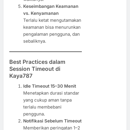
Keseimbangan Keamanan
vs. Kenyamanan
Terlalu ketat mengutamakan
keamanan bisa menurunkan
pengalaman pengguna, dan
sebaliknya.
Best Practices dalam
Session Timeout di
Kaya787
Idle Timeout 15–30 Menit
Menetapkan durasi standar
yang cukup aman tanpa
terlalu membebani
pengguna.
Notifikasi Sebelum Timeout
Memberikan peringatan 1–2