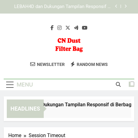
Skip
EDWINSLOT dengan Struktur Informasi yang Rapi
to
dan Informatif
content
LEBAH4D dengan Struktur Informasi yang Rapi
dan Informatif
EDWINSLOT dan Dukungan Tampilan Responsif di
Berbagai Layar
LEBAH4D dan Dukungan Tampilan Responsif di
Berbagai Layar
CN Dust Filter
Dapatkan Produk Filter Berkualitas
EDWINSLOT dengan Struktur Informasi yang Rapi
NEWSLETTER
RANDOM NEWS
dan Informatif
Bag
Untuk Industri Anda Dari CN Dust Filter
LEBAH4D dengan Struktur Informasi yang Rapi
Bag. Solusi Filtrasi Untuk Efisiensi
dan Informatif
MENU
Maksimal.
DWINSLOT dan Dukungan Tampilan Responsif di Berbagai Lay
HEADLINES
 Weeks Ago
Home
Session Timeout