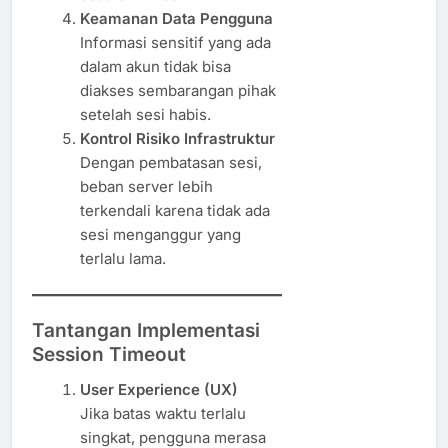
Keamanan Data Pengguna
Informasi sensitif yang ada
dalam akun tidak bisa
diakses sembarangan pihak
setelah sesi habis.
Kontrol Risiko Infrastruktur
Dengan pembatasan sesi,
beban server lebih
terkendali karena tidak ada
sesi menganggur yang
terlalu lama.
Tantangan Implementasi
Session Timeout
User Experience (UX)
Jika batas waktu terlalu
singkat, pengguna merasa