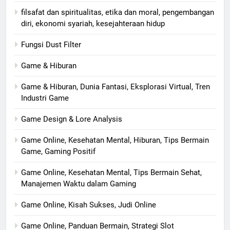
filsafat dan spiritualitas, etika dan moral, pengembangan
diri, ekonomi syariah, kesejahteraan hidup
Fungsi Dust Filter
Game & Hiburan
Game & Hiburan, Dunia Fantasi, Eksplorasi Virtual, Tren
Industri Game
Game Design & Lore Analysis
Game Online, Kesehatan Mental, Hiburan, Tips Bermain
Game, Gaming Positif
Game Online, Kesehatan Mental, Tips Bermain Sehat,
Manajemen Waktu dalam Gaming
Game Online, Kisah Sukses, Judi Online
Game Online, Panduan Bermain, Strategi Slot