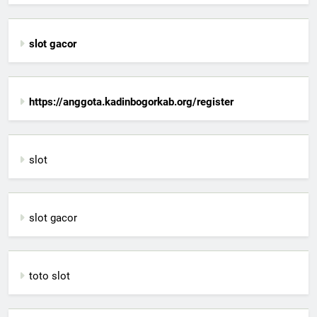
slot gacor
https://anggota.kadinbogorkab.org/register
slot
slot gacor
toto slot