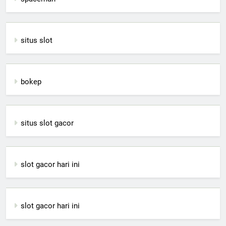
situs slot
bokep
situs slot gacor
slot gacor hari ini
slot gacor hari ini