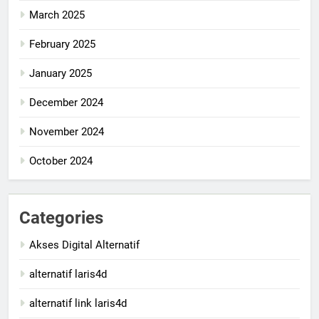
March 2025
February 2025
January 2025
December 2024
November 2024
October 2024
Categories
Akses Digital Alternatif
alternatif laris4d
alternatif link laris4d