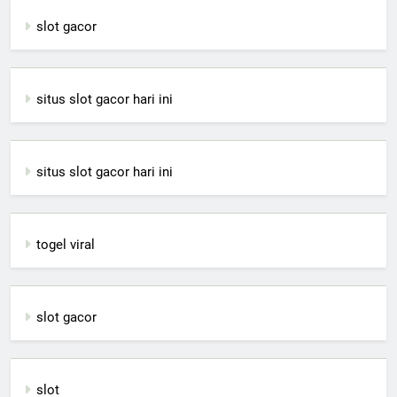
slot gacor
situs slot gacor hari ini
situs slot gacor hari ini
togel viral
slot gacor
slot