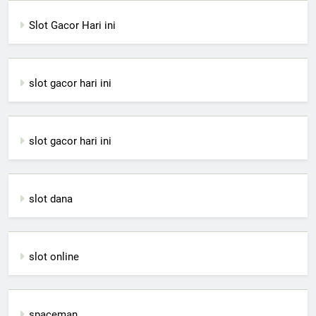
Slot Gacor Hari ini
slot gacor hari ini
slot gacor hari ini
slot dana
slot online
spaceman