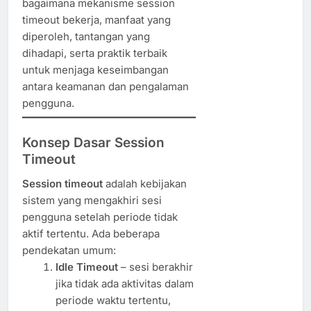
bagaimana mekanisme session
timeout bekerja, manfaat yang
diperoleh, tantangan yang
dihadapi, serta praktik terbaik
untuk menjaga keseimbangan
antara keamanan dan pengalaman
pengguna.
Konsep Dasar Session
Timeout
Session timeout
adalah kebijakan
sistem yang mengakhiri sesi
pengguna setelah periode tidak
aktif tertentu. Ada beberapa
pendekatan umum:
Idle Timeout
– sesi berakhir
jika tidak ada aktivitas dalam
periode waktu tertentu,