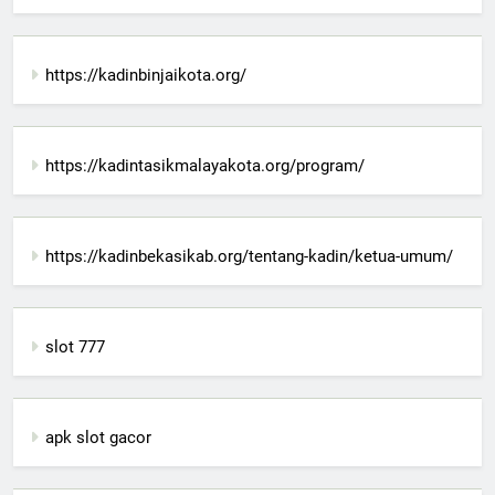
https://kadinbinjaikota.org/
https://kadintasikmalayakota.org/program/
https://kadinbekasikab.org/tentang-kadin/ketua-umum/
slot 777
apk slot gacor