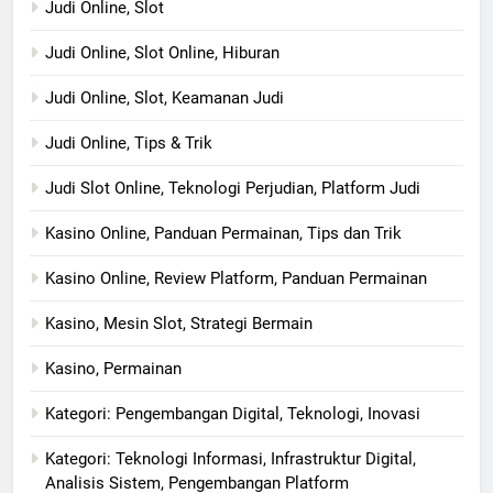
Judi Online, Slot
Judi Online, Slot Online, Hiburan
Judi Online, Slot, Keamanan Judi
Judi Online, Tips & Trik
Judi Slot Online, Teknologi Perjudian, Platform Judi
Kasino Online, Panduan Permainan, Tips dan Trik
Kasino Online, Review Platform, Panduan Permainan
Kasino, Mesin Slot, Strategi Bermain
Kasino, Permainan
Kategori: Pengembangan Digital, Teknologi, Inovasi
Kategori: Teknologi Informasi, Infrastruktur Digital,
Analisis Sistem, Pengembangan Platform