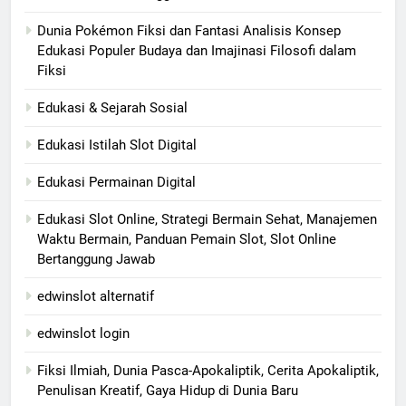
Dunia Pokémon Fiksi dan Fantasi Analisis Konsep
Edukasi Populer Budaya dan Imajinasi Filosofi dalam
Fiksi
Edukasi & Sejarah Sosial
Edukasi Istilah Slot Digital
Edukasi Permainan Digital
Edukasi Slot Online, Strategi Bermain Sehat, Manajemen
Waktu Bermain, Panduan Pemain Slot, Slot Online
Bertanggung Jawab
edwinslot alternatif
edwinslot login
Fiksi Ilmiah, Dunia Pasca-Apokaliptik, Cerita Apokaliptik,
Penulisan Kreatif, Gaya Hidup di Dunia Baru