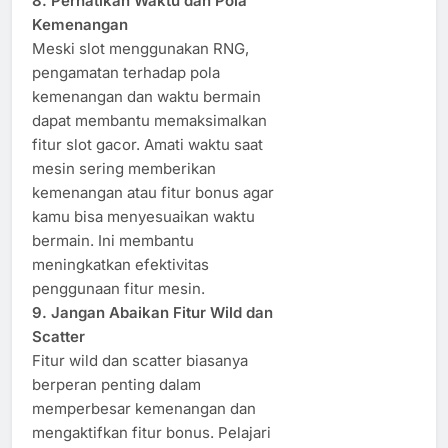
8. Perhatikan Waktu dan Pola
Kemenangan
Meski slot menggunakan RNG,
pengamatan terhadap pola
kemenangan dan waktu bermain
dapat membantu memaksimalkan
fitur slot gacor. Amati waktu saat
mesin sering memberikan
kemenangan atau fitur bonus agar
kamu bisa menyesuaikan waktu
bermain. Ini membantu
meningkatkan efektivitas
penggunaan fitur mesin.
9. Jangan Abaikan Fitur Wild dan
Scatter
Fitur wild dan scatter biasanya
berperan penting dalam
memperbesar kemenangan dan
mengaktifkan fitur bonus. Pelajari