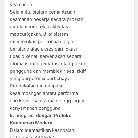
keamanan.
Selain itu, sistem pemantauan
keamanan bekerja secara proaktif
untuk mendeteksi aktivitas
mencurigakan. Jika sistem
menemukan percobaan login
berulang atau akses dari lokasi
tidak dikenal, server akan secara
otomatis mengenkripsi ulang token
pengguna dan memblokir sesi aktif
yang berpotensi berbahaya.
Pendekatan ini menjaga
keseimbangan antara performa
dan keamanan tanpa mengganggu
kenyamanan pengguna.
5. Integrasi dengan Protokol
Keamanan Modern
Dalam memastikan keandalan
sistemnya, KAYA787