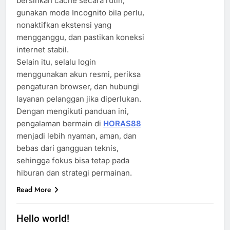
bersihkan cache secara rutin,
gunakan mode Incognito bila perlu,
nonaktifkan ekstensi yang
mengganggu, dan pastikan koneksi
internet stabil.
Selain itu, selalu login
menggunakan akun resmi, periksa
pengaturan browser, dan hubungi
layanan pelanggan jika diperlukan.
Dengan mengikuti panduan ini,
pengalaman bermain di
HORAS88
menjadi lebih nyaman, aman, dan
bebas dari gangguan teknis,
sehingga fokus bisa tetap pada
hiburan dan strategi permainan.
Read More
Hello world!