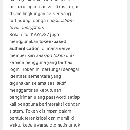
perbandingan dan verifikasi terjadi
dalam lingkungan server yang
terlindungi dengan
application-
level encryption
.
Selain itu, KAYA787 juga
menggunakan
token-based
authentication
, di mana server
memberikan
session token
unik
kepada pengguna yang berhasil
login. Token ini berfungsi sebagai
identitas sementara yang
digunakan selama sesi aktif,
menggantikan kebutuhan
pengiriman ulang password setiap
kali pengguna berinteraksi dengan
sistem. Token disimpan dalam
bentuk terenkripsi dan memiliki
waktu kedaluwarsa otomatis untuk