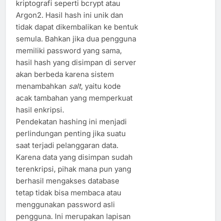
kriptografi seperti bcrypt atau
Argon2. Hasil hash ini unik dan
tidak dapat dikembalikan ke bentuk
semula. Bahkan jika dua pengguna
memiliki password yang sama,
hasil hash yang disimpan di server
akan berbeda karena sistem
menambahkan
salt
, yaitu kode
acak tambahan yang memperkuat
hasil enkripsi.
Pendekatan hashing ini menjadi
perlindungan penting jika suatu
saat terjadi pelanggaran data.
Karena data yang disimpan sudah
terenkripsi, pihak mana pun yang
berhasil mengakses database
tetap tidak bisa membaca atau
menggunakan password asli
pengguna. Ini merupakan lapisan