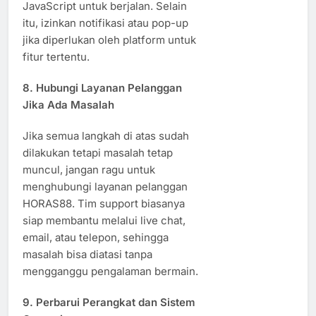
JavaScript untuk berjalan. Selain
itu, izinkan notifikasi atau pop-up
jika diperlukan oleh platform untuk
fitur tertentu.
8. Hubungi Layanan Pelanggan
Jika Ada Masalah
Jika semua langkah di atas sudah
dilakukan tetapi masalah tetap
muncul, jangan ragu untuk
menghubungi layanan pelanggan
HORAS88. Tim support biasanya
siap membantu melalui live chat,
email, atau telepon, sehingga
masalah bisa diatasi tanpa
mengganggu pengalaman bermain.
9. Perbarui Perangkat dan Sistem