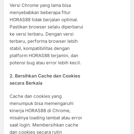
Versi Chrome yang lama bisa
menyebabkan beberapa fitur
HORAS88 tidak berjalan optimal.
Pastikan browser selalu diperbarui
ke versi terbaru. Dengan versi
terbaru, performa browser lebih
stabil, kompatibilitas dengan
platform HORAS88 terjamin, dan
potensi bug atau error lebih kecil.
2. Bersihkan Cache dan Cookies
secara Berkala
Cache dan cookies yang
menumpuk bisa memengaruhi
kinerja HORAS88 di Chrome,
misalnya loading lambat atau error
saat login. Membersihkan cache
dan cookies secara rutin