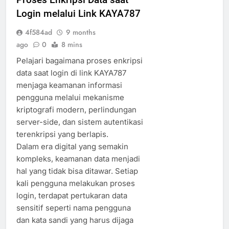
Login melalui Link KAYA787
4f584ad
9 months
ago
0
8 mins
Pelajari bagaimana proses enkripsi
data saat login di link KAYA787
menjaga keamanan informasi
pengguna melalui mekanisme
kriptografi modern, perlindungan
server-side, dan sistem autentikasi
terenkripsi yang berlapis.
Dalam era digital yang semakin
kompleks, keamanan data menjadi
hal yang tidak bisa ditawar. Setiap
kali pengguna melakukan proses
login, terdapat pertukaran data
sensitif seperti nama pengguna
dan kata sandi yang harus dijaga