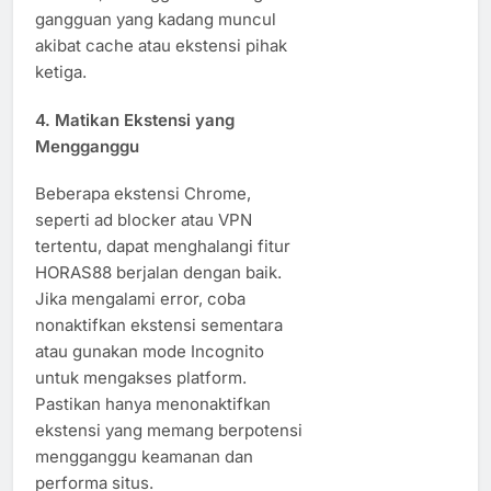
gangguan yang kadang muncul
akibat cache atau ekstensi pihak
ketiga.
4. Matikan Ekstensi yang
Mengganggu
Beberapa ekstensi Chrome,
seperti ad blocker atau VPN
tertentu, dapat menghalangi fitur
HORAS88 berjalan dengan baik.
Jika mengalami error, coba
nonaktifkan ekstensi sementara
atau gunakan mode Incognito
untuk mengakses platform.
Pastikan hanya menonaktifkan
ekstensi yang memang berpotensi
mengganggu keamanan dan
performa situs.