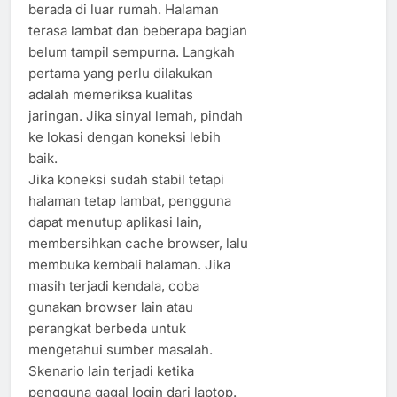
berada di luar rumah. Halaman
terasa lambat dan beberapa bagian
belum tampil sempurna. Langkah
pertama yang perlu dilakukan
adalah memeriksa kualitas
jaringan. Jika sinyal lemah, pindah
ke lokasi dengan koneksi lebih
baik.
Jika koneksi sudah stabil tetapi
halaman tetap lambat, pengguna
dapat menutup aplikasi lain,
membersihkan cache browser, lalu
membuka kembali halaman. Jika
masih terjadi kendala, coba
gunakan browser lain atau
perangkat berbeda untuk
mengetahui sumber masalah.
Skenario lain terjadi ketika
pengguna gagal login dari laptop.