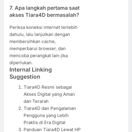
7. Apa langkah pertama saat
akses Tiara4D bermasalah?
Periksa koneksi internet terlebih
dahulu, lalu lanjutkan dengan
membersihkan cache,
memperbarui browser, dan
mencoba perangkat lain jika
diperlukan.
Internal Linking
Suggestion
Tiara4D Resmi sebagai
Akses Digital yang Aman
dan Terarah
Tiara4D dan Pengalaman
Pengguna yang Lebih
Praktis di Era Digital
Panduan Tiara4D Lewat HP