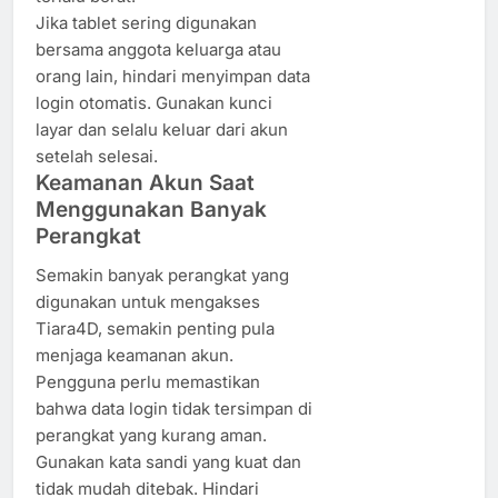
Jika tablet sering digunakan
bersama anggota keluarga atau
orang lain, hindari menyimpan data
login otomatis. Gunakan kunci
layar dan selalu keluar dari akun
setelah selesai.
Keamanan Akun Saat
Menggunakan Banyak
Perangkat
Semakin banyak perangkat yang
digunakan untuk mengakses
Tiara4D, semakin penting pula
menjaga keamanan akun.
Pengguna perlu memastikan
bahwa data login tidak tersimpan di
perangkat yang kurang aman.
Gunakan kata sandi yang kuat dan
tidak mudah ditebak. Hindari