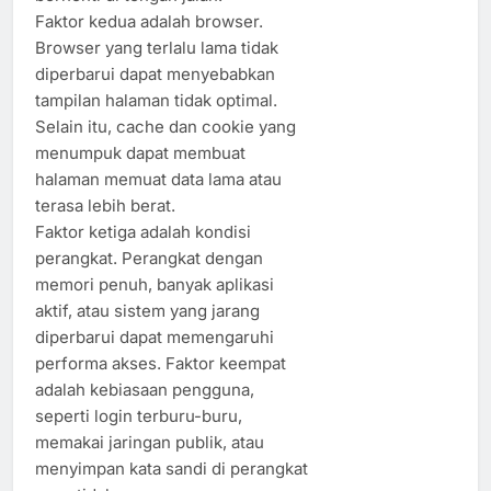
Faktor kedua adalah browser.
Browser yang terlalu lama tidak
diperbarui dapat menyebabkan
tampilan halaman tidak optimal.
Selain itu, cache dan cookie yang
menumpuk dapat membuat
halaman memuat data lama atau
terasa lebih berat.
Faktor ketiga adalah kondisi
perangkat. Perangkat dengan
memori penuh, banyak aplikasi
aktif, atau sistem yang jarang
diperbarui dapat memengaruhi
performa akses. Faktor keempat
adalah kebiasaan pengguna,
seperti login terburu-buru,
memakai jaringan publik, atau
menyimpan kata sandi di perangkat