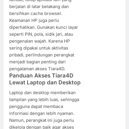
berjalan di latar belakang dan
bersihkan cache browser.
Keamanan HP juga perlu
diperhatikan. Gunakan kunci layar
seperti PIN, pola, sidik jari, atau
pengenalan wajah. Karena HP
sering dipakai untuk aktivitas
pribadi, perlindungan perangkat
menjadi bagian penting dari
pengalaman akses Tiara4D.
Panduan Akses Tiara4D
Lewat Laptop dan Desktop
Laptop dan desktop memberikan
tampilan yang lebih luas, sehingga
pengguna dapat membaca
informasi dengan lebih nyaman.
Namun, perangkat ini juga perlu
dikelola dengan baik agar akses