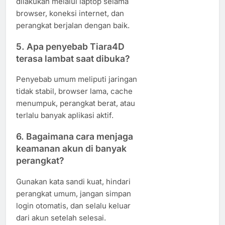
dilakukan melalui laptop selama
browser, koneksi internet, dan
perangkat berjalan dengan baik.
5. Apa penyebab Tiara4D
terasa lambat saat dibuka?
Penyebab umum meliputi jaringan
tidak stabil, browser lama, cache
menumpuk, perangkat berat, atau
terlalu banyak aplikasi aktif.
6. Bagaimana cara menjaga
keamanan akun di banyak
perangkat?
Gunakan kata sandi kuat, hindari
perangkat umum, jangan simpan
login otomatis, dan selalu keluar
dari akun setelah selesai.