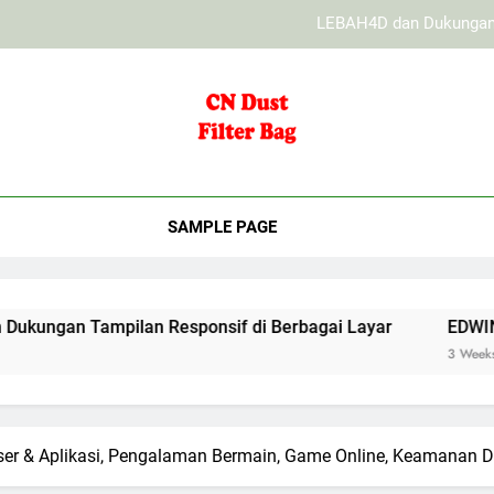
LEBAH4D dan Dukungan T
EDWINSLOT dengan Strukt
LEBAH4D dengan Strukt
Dust Filter Bag
EDWINSLOT dan Dukungan T
roduk Filter Berkualitas Untuk Industri Anda Dari CN Dust Filter
LEBAH4D dan Dukungan T
SAMPLE PAGE
EDWINSLOT dengan Strukt
LEBAH4D dengan Strukt
mpilan Responsif di Berbagai Layar
EDWINSLOT dengan
3 Weeks Ago
wser & Aplikasi, Pengalaman Bermain, Game Online, Keamanan Di