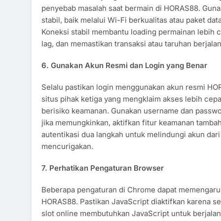
penyebab masalah saat bermain di HORAS88. Gunak
stabil, baik melalui Wi-Fi berkualitas atau paket dat
Koneksi stabil membantu loading permainan lebih 
lag, dan memastikan transaksi atau taruhan berjalan
6. Gunakan Akun Resmi dan Login yang Benar
Selalu pastikan login menggunakan akun resmi HO
situs pihak ketiga yang mengklaim akses lebih cepa
berisiko keamanan. Gunakan username dan passwo
jika memungkinkan, aktifkan fitur keamanan tambah
autentikasi dua langkah untuk melindungi akun dari 
mencurigakan.
7. Perhatikan Pengaturan Browser
Beberapa pengaturan di Chrome dapat memengaruh
HORAS88. Pastikan JavaScript diaktifkan karena se
slot online membutuhkan JavaScript untuk berjalan. 