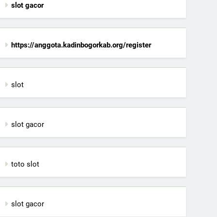
slot gacor
https://anggota.kadinbogorkab.org/register
slot
slot gacor
toto slot
slot gacor