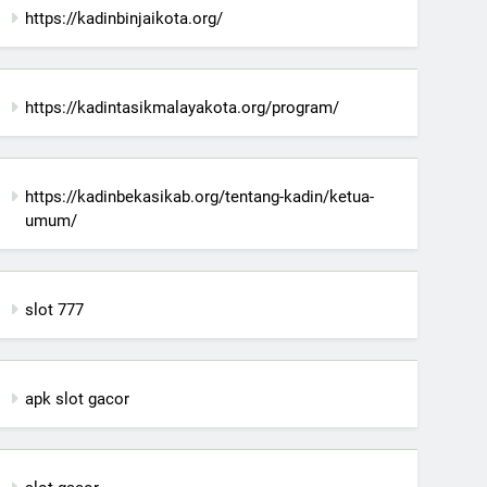
https://kadinbinjaikota.org/
https://kadintasikmalayakota.org/program/
https://kadinbekasikab.org/tentang-kadin/ketua-
umum/
slot 777
apk slot gacor