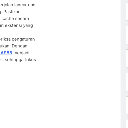
jalan lancar dan
. Pastikan
n cache secara
kan ekstensi yang
eriksa pengaturan
lukan. Dengan
RAS88
menjadi
s, sehingga fokus