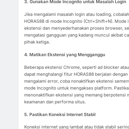
3. Gunakan Mode Incognito untuk Masalah Login
Jika mengalami masalah login atau loading, cobal
HORAS88 di mode Incognito (Ctrl+Shift+N). Mode i
ekstensi dan menyederhanakan proses browser, se
mengatasi gangguan yang kadang muncul akibat ca
pihak ketiga.
4. Matikan Ekstensi yang Mengganggu
Beberapa ekstensi Chrome, seperti ad blocker atau
dapat menghalangi fitur HORAS88 berjalan dengan b
mengalami error, coba nonaktifkan ekstensi semen
mode Incognito untuk mengakses platform. Pastik
menonaktifkan ekstensi yang memang berpotensi
keamanan dan performa situs.
5. Pastikan Koneksi Internet Stabil
Koneksi internet yang lambat atau tidak stabil seri