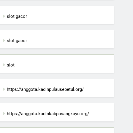
slot gacor
slot gacor
slot
https://anggota.kadinpulausebetul.org/
https://anggota.kadinkabpasangkayu.org/