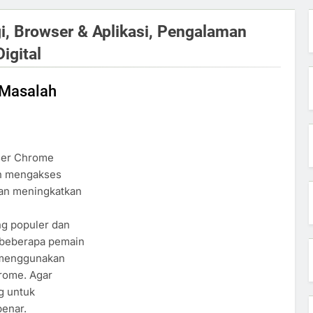
i, Browser & Aplikasi, Pengalaman
igital
Masalah
ser Chrome
in mengakses
dan meningkatkan
ng populer dan
 beberapa pemain
 menggunakan
hrome. Agar
g untuk
enar.