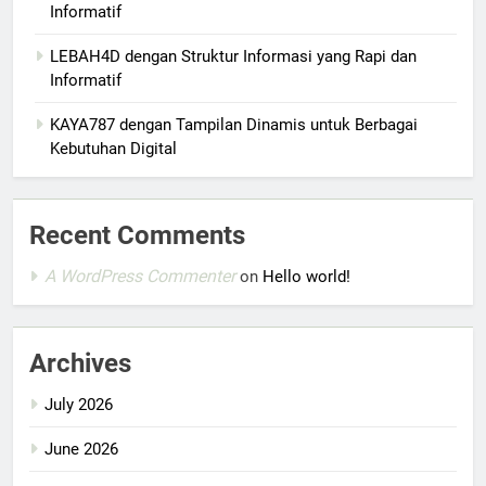
Informatif
LEBAH4D dengan Struktur Informasi yang Rapi dan
Informatif
KAYA787 dengan Tampilan Dinamis untuk Berbagai
Kebutuhan Digital
Recent Comments
A WordPress Commenter
on
Hello world!
Archives
July 2026
June 2026