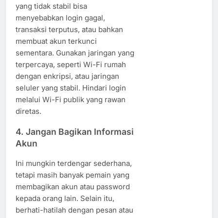
yang tidak stabil bisa
menyebabkan login gagal,
transaksi terputus, atau bahkan
membuat akun terkunci
sementara. Gunakan jaringan yang
terpercaya, seperti Wi-Fi rumah
dengan enkripsi, atau jaringan
seluler yang stabil. Hindari login
melalui Wi-Fi publik yang rawan
diretas.
4. Jangan Bagikan Informasi
Akun
Ini mungkin terdengar sederhana,
tetapi masih banyak pemain yang
membagikan akun atau password
kepada orang lain. Selain itu,
berhati-hatilah dengan pesan atau