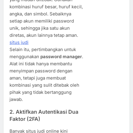
kombinasi huruf besar, huruf kecil,
angka, dan simbol. Sebaiknya
setiap akun memiliki password
unik, sehingga jika satu akun
diretas, akun lainnya tetap aman.
situs judi
Selain itu, pertimbangkan untuk
menggunakan
password manager
.
Alat ini tidak hanya membantu
menyimpan password dengan
aman, tetapi juga membuat
kombinasi yang sulit ditebak oleh
pihak yang tidak bertanggung
jawab.
2. Aktifkan Autentikasi Dua
Faktor (2FA)
Banyak situs judi online kini