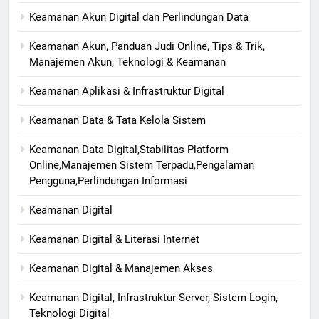
Keamanan Akun Digital dan Perlindungan Data
Keamanan Akun, Panduan Judi Online, Tips & Trik,
Manajemen Akun, Teknologi & Keamanan
Keamanan Aplikasi & Infrastruktur Digital
Keamanan Data & Tata Kelola Sistem
Keamanan Data Digital,Stabilitas Platform
Online,Manajemen Sistem Terpadu,Pengalaman
Pengguna,Perlindungan Informasi
Keamanan Digital
Keamanan Digital & Literasi Internet
Keamanan Digital & Manajemen Akses
Keamanan Digital, Infrastruktur Server, Sistem Login,
Teknologi Digital