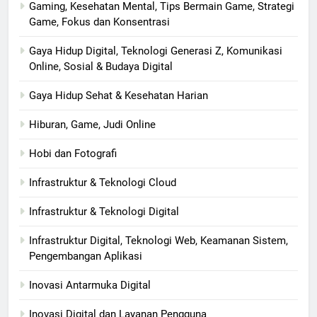
Gaming, Kesehatan Mental, Tips Bermain Game, Strategi
Game, Fokus dan Konsentrasi
Gaya Hidup Digital, Teknologi Generasi Z, Komunikasi
Online, Sosial & Budaya Digital
Gaya Hidup Sehat & Kesehatan Harian
Hiburan, Game, Judi Online
Hobi dan Fotografi
Infrastruktur & Teknologi Cloud
Infrastruktur & Teknologi Digital
Infrastruktur Digital, Teknologi Web, Keamanan Sistem,
Pengembangan Aplikasi
Inovasi Antarmuka Digital
Inovasi Digital dan Layanan Pengguna