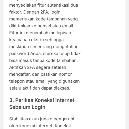
menyediakan fitur autentikasi dua
faktor. Dengan 2FA, login
memerlukan kode tambahan yang
dikirimkan ke ponsel atau email.
Fitur ini menambahkan lapisan
keamanan ekstra sehingga
meskipun seseorang mengetahui
password Anda, mereka tetap tidak
bisa masuk tanpa kode tambahan.
Aktifkan 2FA segera setelah
mendaftar, dan pastikan nomor
telepon atau email yang digunakan
selalu aktif dan dapat diakses.
3. Periksa Koneksi Internet
Sebelum Login
Stabilitas akun juga dipengaruhi
oleh koneksi internet. Koneksi