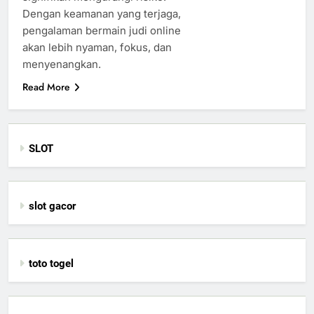
Dengan keamanan yang terjaga,
pengalaman bermain judi online
akan lebih nyaman, fokus, dan
menyenangkan.
Read More
SLOT
slot gacor
toto togel