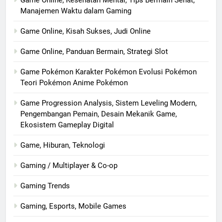
Manajemen Waktu dalam Gaming
Game Online, Kisah Sukses, Judi Online
Game Online, Panduan Bermain, Strategi Slot
Game Pokémon Karakter Pokémon Evolusi Pokémon
Teori Pokémon Anime Pokémon
Game Progression Analysis, Sistem Leveling Modern,
Pengembangan Pemain, Desain Mekanik Game,
Ekosistem Gameplay Digital
Game, Hiburan, Teknologi
Gaming / Multiplayer & Co-op
Gaming Trends
Gaming, Esports, Mobile Games