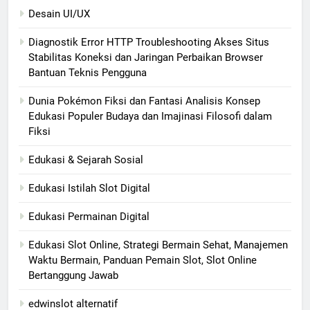
Desain UI/UX
Diagnostik Error HTTP Troubleshooting Akses Situs
Stabilitas Koneksi dan Jaringan Perbaikan Browser
Bantuan Teknis Pengguna
Dunia Pokémon Fiksi dan Fantasi Analisis Konsep
Edukasi Populer Budaya dan Imajinasi Filosofi dalam
Fiksi
Edukasi & Sejarah Sosial
Edukasi Istilah Slot Digital
Edukasi Permainan Digital
Edukasi Slot Online, Strategi Bermain Sehat, Manajemen
Waktu Bermain, Panduan Pemain Slot, Slot Online
Bertanggung Jawab
edwinslot alternatif