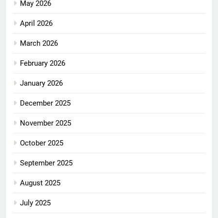
May 2026
April 2026
March 2026
February 2026
January 2026
December 2025
November 2025
October 2025
September 2025
August 2025
July 2025