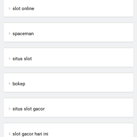
slot online
spaceman
situs slot
bokep
situs slot gacor
slot gacor hari ini