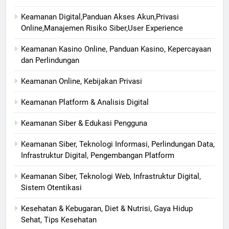
Keamanan Digital,Panduan Akses Akun,Privasi
Online,Manajemen Risiko Siber,User Experience
Keamanan Kasino Online, Panduan Kasino, Kepercayaan
dan Perlindungan
Keamanan Online, Kebijakan Privasi
Keamanan Platform & Analisis Digital
Keamanan Siber & Edukasi Pengguna
Keamanan Siber, Teknologi Informasi, Perlindungan Data,
Infrastruktur Digital, Pengembangan Platform
Keamanan Siber, Teknologi Web, Infrastruktur Digital,
Sistem Otentikasi
Kesehatan & Kebugaran, Diet & Nutrisi, Gaya Hidup
Sehat, Tips Kesehatan