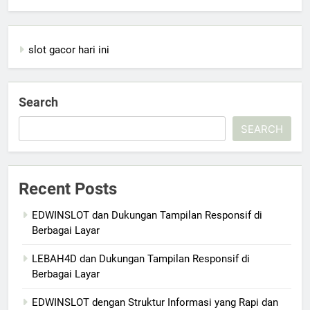
slot gacor hari ini
Search
SEARCH
Recent Posts
EDWINSLOT dan Dukungan Tampilan Responsif di
Berbagai Layar
LEBAH4D dan Dukungan Tampilan Responsif di
Berbagai Layar
EDWINSLOT dengan Struktur Informasi yang Rapi dan