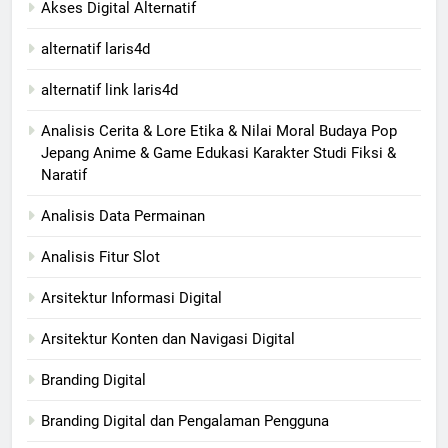
Akses Digital Alternatif
alternatif laris4d
alternatif link laris4d
Analisis Cerita & Lore Etika & Nilai Moral Budaya Pop
Jepang Anime & Game Edukasi Karakter Studi Fiksi &
Naratif
Analisis Data Permainan
Analisis Fitur Slot
Arsitektur Informasi Digital
Arsitektur Konten dan Navigasi Digital
Branding Digital
Branding Digital dan Pengalaman Pengguna