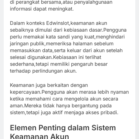
di perangkat bersama,atau penyalahgunaan
informasi dapat meningkat.
Dalam konteks Edwinslot,keamanan akun
sebaiknya dimulai dari kebiasaan dasar.Pengguna
perlu memakai kata sandi yang kuat,menghindari
jaringan publik,memeriksa halaman sebelum
memasukkan data,serta keluar dari akun setelah
selesai digunakan.Kebiasaan ini terlihat
sederhana,tetapi memiliki pengaruh besar
terhadap perlindungan akun.
Keamanan juga berkaitan dengan
kepercayaan.Pengguna akan merasa lebih nyaman
ketika memahami cara mengelola akun secara
aman.Mereka tidak hanya bergantung pada
sistem,tetapi juga aktif menjaga akses pribadi.
Elemen Penting dalam Sistem
Keamanan Akun