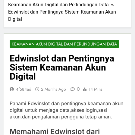
Keamanan Akun Digital dan Perlindungan Data
Edwinslot dan Pentingnya Sistem Keamanan Akun
Digital
KEAMANAN AKUN DIGITAL DAN PERLINDUNGAN DATA
Edwinslot dan Pentingnya
Sistem Keamanan Akun
Digital
0
4f584ad
2 Months Ago
14 Mins
Pahami Edwinslot dan pentingnya keamanan akun
digital untuk menjaga data,akses login,sesi
akun,dan pengalaman pengguna tetap aman.
Memahami Edwinslot dari