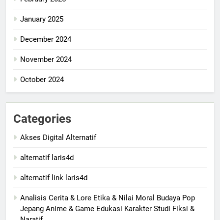
January 2025
December 2024
November 2024
October 2024
Categories
Akses Digital Alternatif
alternatif laris4d
alternatif link laris4d
Analisis Cerita & Lore Etika & Nilai Moral Budaya Pop
Jepang Anime & Game Edukasi Karakter Studi Fiksi &
Naratif