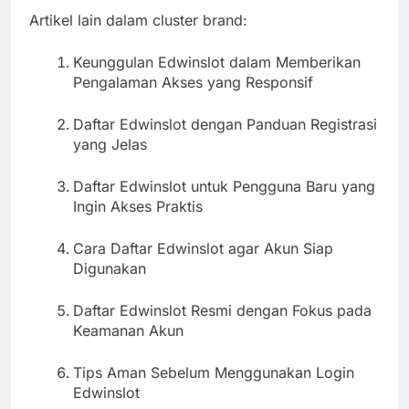
Artikel lain dalam cluster brand:
Keunggulan Edwinslot dalam Memberikan
Pengalaman Akses yang Responsif
Daftar Edwinslot dengan Panduan Registrasi
yang Jelas
Daftar Edwinslot untuk Pengguna Baru yang
Ingin Akses Praktis
Cara Daftar Edwinslot agar Akun Siap
Digunakan
Daftar Edwinslot Resmi dengan Fokus pada
Keamanan Akun
Tips Aman Sebelum Menggunakan Login
Edwinslot