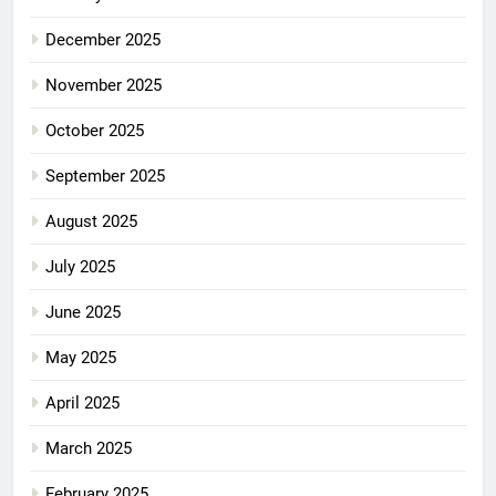
December 2025
November 2025
October 2025
September 2025
August 2025
July 2025
June 2025
May 2025
April 2025
March 2025
February 2025