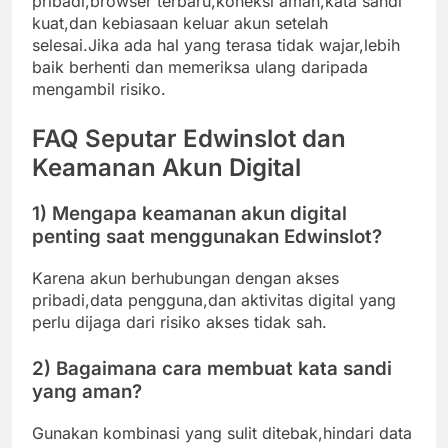
pribadi,browser terbaru,koneksi aman,kata sandi
kuat,dan kebiasaan keluar akun setelah
selesai.Jika ada hal yang terasa tidak wajar,lebih
baik berhenti dan memeriksa ulang daripada
mengambil risiko.
FAQ Seputar Edwinslot dan
Keamanan Akun Digital
1) Mengapa keamanan akun digital
penting saat menggunakan Edwinslot?
Karena akun berhubungan dengan akses
pribadi,data pengguna,dan aktivitas digital yang
perlu dijaga dari risiko akses tidak sah.
2) Bagaimana cara membuat kata sandi
yang aman?
Gunakan kombinasi yang sulit ditebak,hindari data