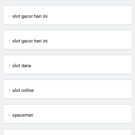
slot gacor hari ini
slot gacor hari ini
slot dana
slot online
spaceman