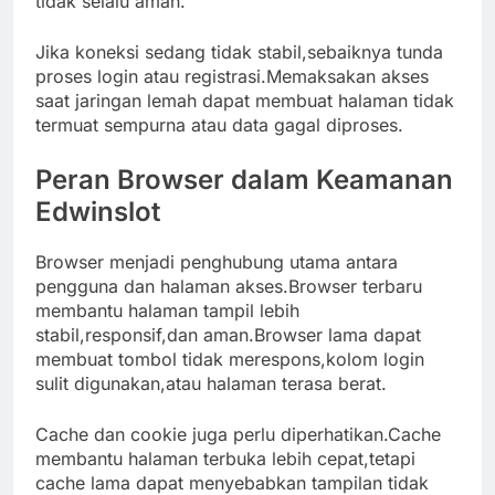
tidak selalu aman.
Jika koneksi sedang tidak stabil,sebaiknya tunda
proses login atau registrasi.Memaksakan akses
saat jaringan lemah dapat membuat halaman tidak
termuat sempurna atau data gagal diproses.
Peran Browser dalam Keamanan
Edwinslot
Browser menjadi penghubung utama antara
pengguna dan halaman akses.Browser terbaru
membantu halaman tampil lebih
stabil,responsif,dan aman.Browser lama dapat
membuat tombol tidak merespons,kolom login
sulit digunakan,atau halaman terasa berat.
Cache dan cookie juga perlu diperhatikan.Cache
membantu halaman terbuka lebih cepat,tetapi
cache lama dapat menyebabkan tampilan tidak