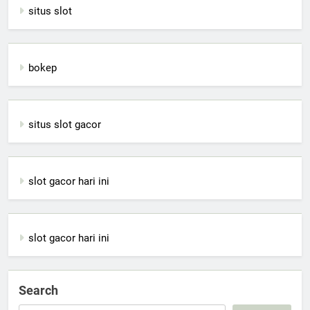
situs slot
bokep
situs slot gacor
slot gacor hari ini
slot gacor hari ini
Search