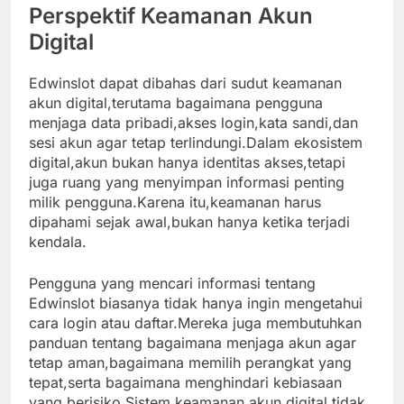
Perspektif Keamanan Akun
Digital
Edwinslot dapat dibahas dari sudut keamanan
akun digital,terutama bagaimana pengguna
menjaga data pribadi,akses login,kata sandi,dan
sesi akun agar tetap terlindungi.Dalam ekosistem
digital,akun bukan hanya identitas akses,tetapi
juga ruang yang menyimpan informasi penting
milik pengguna.Karena itu,keamanan harus
dipahami sejak awal,bukan hanya ketika terjadi
kendala.
Pengguna yang mencari informasi tentang
Edwinslot biasanya tidak hanya ingin mengetahui
cara login atau daftar.Mereka juga membutuhkan
panduan tentang bagaimana menjaga akun agar
tetap aman,bagaimana memilih perangkat yang
tepat,serta bagaimana menghindari kebiasaan
yang berisiko.Sistem keamanan akun digital tidak