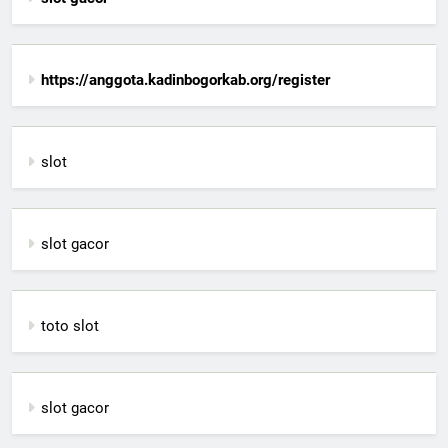
https://anggota.kadinbogorkab.org/register
slot
slot gacor
toto slot
slot gacor