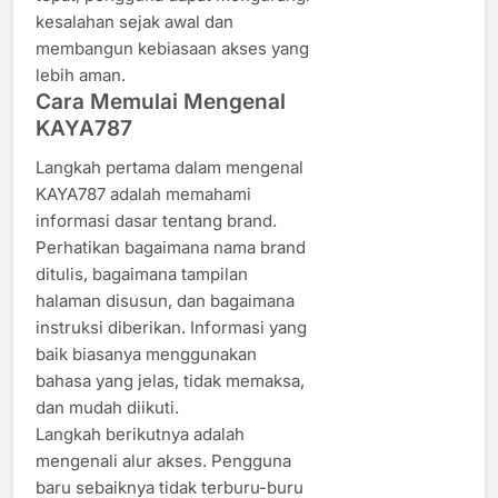
kesalahan sejak awal dan
membangun kebiasaan akses yang
lebih aman.
Cara Memulai Mengenal
KAYA787
Langkah pertama dalam mengenal
KAYA787 adalah memahami
informasi dasar tentang brand.
Perhatikan bagaimana nama brand
ditulis, bagaimana tampilan
halaman disusun, dan bagaimana
instruksi diberikan. Informasi yang
baik biasanya menggunakan
bahasa yang jelas, tidak memaksa,
dan mudah diikuti.
Langkah berikutnya adalah
mengenali alur akses. Pengguna
baru sebaiknya tidak terburu-buru