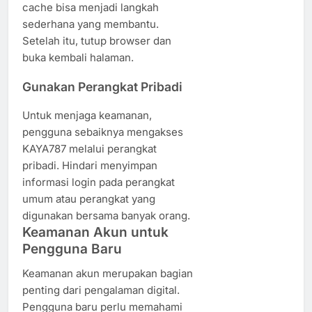
cache bisa menjadi langkah
sederhana yang membantu.
Setelah itu, tutup browser dan
buka kembali halaman.
Gunakan Perangkat Pribadi
Untuk menjaga keamanan,
pengguna sebaiknya mengakses
KAYA787 melalui perangkat
pribadi. Hindari menyimpan
informasi login pada perangkat
umum atau perangkat yang
digunakan bersama banyak orang.
Keamanan Akun untuk
Pengguna Baru
Keamanan akun merupakan bagian
penting dari pengalaman digital.
Pengguna baru perlu memahami