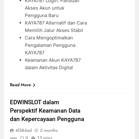
KAYA787 Login: Panduan
Akses Akun untuk
Pengguna Baru
KAYA787 Alternatif dan Cara
Memilih Jalur Akses Stabil
Cara Mengoptimalkan
Pengalaman Pengguna
KAYA787
Keamanan Akun KAYA787
dalam Aktivitas Digital
Read More
EDWINSLOT dalam
Perspektif Keamanan Data
dan Kepercayaan Pengguna
4f584ad
2 months
ago
0
13 mins