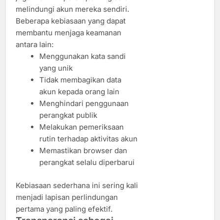
melindungi akun mereka sendiri.
Beberapa kebiasaan yang dapat
membantu menjaga keamanan
antara lain:
Menggunakan kata sandi
yang unik
Tidak membagikan data
akun kepada orang lain
Menghindari penggunaan
perangkat publik
Melakukan pemeriksaan
rutin terhadap aktivitas akun
Memastikan browser dan
perangkat selalu diperbarui
Kebiasaan sederhana ini sering kali
menjadi lapisan perlindungan
pertama yang paling efektif.