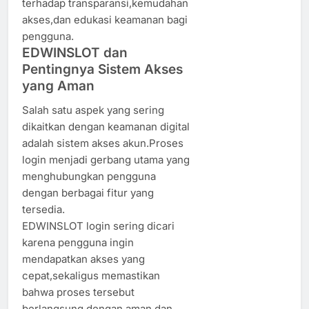
terhadap transparansi,kemudahan
akses,dan edukasi keamanan bagi
pengguna.
EDWINSLOT dan
Pentingnya Sistem Akses
yang Aman
Salah satu aspek yang sering
dikaitkan dengan keamanan digital
adalah sistem akses akun.Proses
login menjadi gerbang utama yang
menghubungkan pengguna
dengan berbagai fitur yang
tersedia.
EDWINSLOT login sering dicari
karena pengguna ingin
mendapatkan akses yang
cepat,sekaligus memastikan
bahwa proses tersebut
berlangsung dengan aman dan