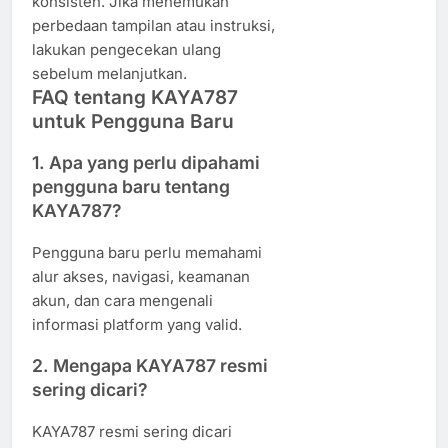
konsisten. Jika menemukan
perbedaan tampilan atau instruksi,
lakukan pengecekan ulang
sebelum melanjutkan.
FAQ tentang KAYA787
untuk Pengguna Baru
1. Apa yang perlu dipahami
pengguna baru tentang
KAYA787?
Pengguna baru perlu memahami
alur akses, navigasi, keamanan
akun, dan cara mengenali
informasi platform yang valid.
2. Mengapa KAYA787 resmi
sering dicari?
KAYA787 resmi sering dicari