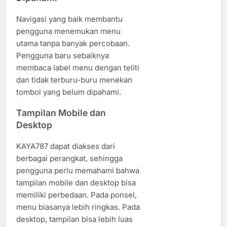
Navigasi yang baik membantu
pengguna menemukan menu
utama tanpa banyak percobaan.
Pengguna baru sebaiknya
membaca label menu dengan teliti
dan tidak terburu-buru menekan
tombol yang belum dipahami.
Tampilan Mobile dan
Desktop
KAYA787 dapat diakses dari
berbagai perangkat, sehingga
pengguna perlu memahami bahwa
tampilan mobile dan desktop bisa
memiliki perbedaan. Pada ponsel,
menu biasanya lebih ringkas. Pada
desktop, tampilan bisa lebih luas