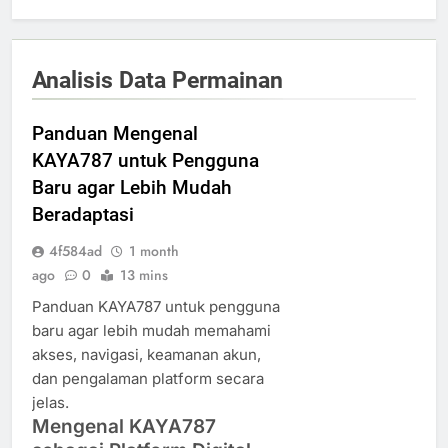
Analisis Data Permainan
Panduan Mengenal
KAYA787 untuk Pengguna
Baru agar Lebih Mudah
Beradaptasi
4f584ad
1 month
ago
0
13 mins
Panduan KAYA787 untuk pengguna
baru agar lebih mudah memahami
akses, navigasi, keamanan akun,
dan pengalaman platform secara
jelas.
Mengenal KAYA787