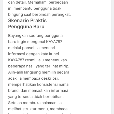
dan detail. Memahami perbedaan
ini membantu pengguna tidak
bingung saat berpindah perangkat.
Skenario Praktis
Pengguna Baru
Bayangkan seorang pengguna
baru ingin mengenal KAYA787
melalui ponsel. Ia mencari
informasi dengan kata kunci
KAYA787 resmi, lalu menemukan
beberapa hasil yang terlihat mirip.
Alih-alih langsung memilih secara
acak, ia membaca deskripsi,
memperhatikan konsistensi nama
brand, dan memastikan informasi
yang tersedia tidak berlebihan.
Setelah membuka halaman, ia
melihat struktur menu, membaca