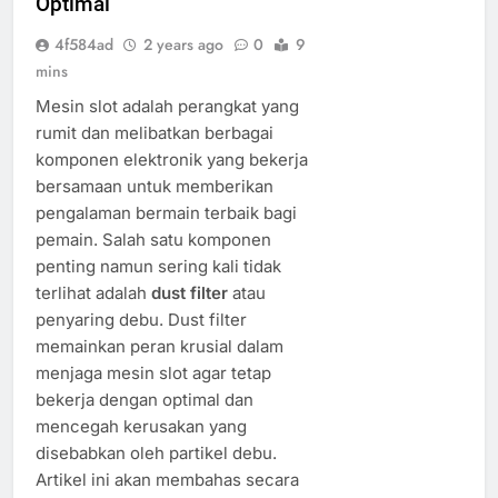
Optimal
4f584ad
2 years ago
0
9
mins
Mesin slot adalah perangkat yang
rumit dan melibatkan berbagai
komponen elektronik yang bekerja
bersamaan untuk memberikan
pengalaman bermain terbaik bagi
pemain. Salah satu komponen
penting namun sering kali tidak
terlihat adalah
dust filter
atau
penyaring debu. Dust filter
memainkan peran krusial dalam
menjaga mesin slot agar tetap
bekerja dengan optimal dan
mencegah kerusakan yang
disebabkan oleh partikel debu.
Artikel ini akan membahas secara