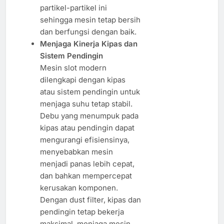
partikel-partikel ini
sehingga mesin tetap bersih
dan berfungsi dengan baik.
Menjaga Kinerja Kipas dan
Sistem Pendingin
Mesin slot modern
dilengkapi dengan kipas
atau sistem pendingin untuk
menjaga suhu tetap stabil.
Debu yang menumpuk pada
kipas atau pendingin dapat
mengurangi efisiensinya,
menyebabkan mesin
menjadi panas lebih cepat,
dan bahkan mempercepat
kerusakan komponen.
Dengan dust filter, kipas dan
pendingin tetap bekerja
maksimal, menjaga mesin