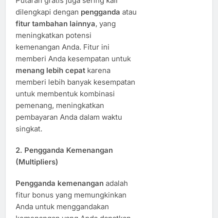
Putaran gratis juga sering kali
dilengkapi dengan
pengganda
atau
fitur tambahan lainnya
, yang
meningkatkan potensi
kemenangan Anda. Fitur ini
memberi Anda kesempatan untuk
menang lebih cepat
karena
memberi lebih banyak kesempatan
untuk membentuk kombinasi
pemenang, meningkatkan
pembayaran Anda dalam waktu
singkat.
2.
Pengganda Kemenangan
(Multipliers)
Pengganda kemenangan
adalah
fitur bonus yang memungkinkan
Anda untuk menggandakan