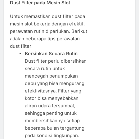
Dust Filter pada Mesin Slot
Untuk memastikan dust filter pada
mesin slot bekerja dengan efektif,
perawatan rutin diperlukan. Berikut
adalah beberapa tips perawatan
dust filter:
Bersihkan Secara Rutin
Dust filter perlu dibersihkan
secara rutin untuk
mencegah penumpukan
debu yang bisa mengurangi
efektivitasnya. Filter yang
kotor bisa menyebabkan
aliran udara tersumbat,
sehingga penting untuk
membersihkannya setiap
beberapa bulan tergantung
pada kondisi lingkungan.