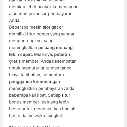
memicu lebih banyak kemenangan
atau memperbesar pembayaran
Anda.
Beberapa mesin
slot gacor
memiliki fitur bonus yang sangat
menguntungkan, yang
meningkatkan
peluang menang
lebih cepat
. Misalnya,
putaran
gratis
memberi Anda kesempatan
untuk memutar gulungan tanpa
biaya tambahan, sementara
pengganda kemenangan
meningkatkan pembayaran Anda
beberapa kali lipat. Setiap fitur
bonus memberi peluang lebih
besar untuk mendapatkan hadiah
besar dalam waktu singkat.