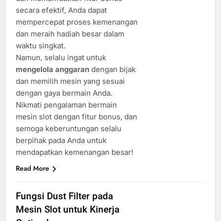
secara efektif, Anda dapat
mempercepat proses kemenangan
dan meraih hadiah besar dalam
waktu singkat.
Namun, selalu ingat untuk
mengelola anggaran
dengan bijak
dan memilih mesin yang sesuai
dengan gaya bermain Anda.
Nikmati pengalaman bermain
mesin slot dengan fitur bonus, dan
semoga keberuntungan selalu
berpihak pada Anda untuk
mendapatkan kemenangan besar!
Read More
Fungsi Dust Filter pada
Mesin Slot untuk Kinerja