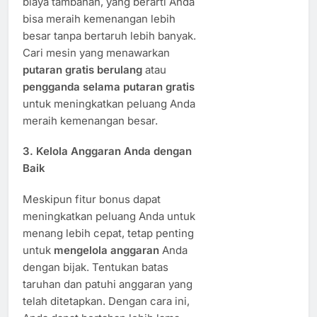
biaya tambahan, yang berarti Anda
bisa meraih kemenangan lebih
besar tanpa bertaruh lebih banyak.
Cari mesin yang menawarkan
putaran gratis berulang
atau
pengganda selama putaran gratis
untuk meningkatkan peluang Anda
meraih kemenangan besar.
3.
Kelola Anggaran Anda dengan
Baik
Meskipun fitur bonus dapat
meningkatkan peluang Anda untuk
menang lebih cepat, tetap penting
untuk
mengelola anggaran
Anda
dengan bijak. Tentukan batas
taruhan dan patuhi anggaran yang
telah ditetapkan. Dengan cara ini,