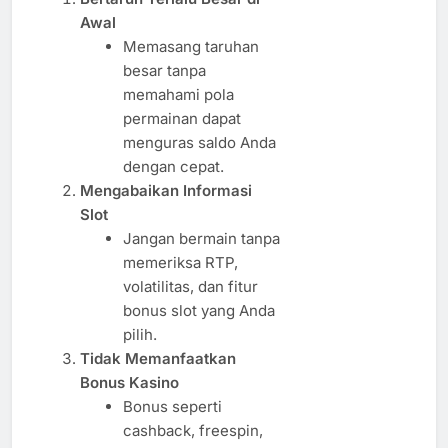
Awal
Memasang taruhan
besar tanpa
memahami pola
permainan dapat
menguras saldo Anda
dengan cepat.
Mengabaikan Informasi
Slot
Jangan bermain tanpa
memeriksa RTP,
volatilitas, dan fitur
bonus slot yang Anda
pilih.
Tidak Memanfaatkan
Bonus Kasino
Bonus seperti
cashback, freespin,