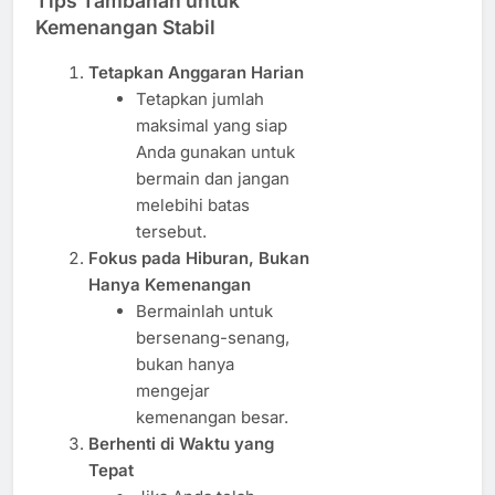
Tips Tambahan untuk
Kemenangan Stabil
Tetapkan Anggaran Harian
Tetapkan jumlah
maksimal yang siap
Anda gunakan untuk
bermain dan jangan
melebihi batas
tersebut.
Fokus pada Hiburan, Bukan
Hanya Kemenangan
Bermainlah untuk
bersenang-senang,
bukan hanya
mengejar
kemenangan besar.
Berhenti di Waktu yang
Tepat