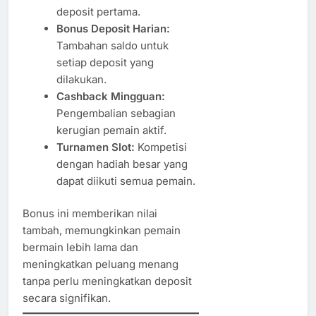
deposit pertama.
Bonus Deposit Harian:
Tambahan saldo untuk
setiap deposit yang
dilakukan.
Cashback Mingguan:
Pengembalian sebagian
kerugian pemain aktif.
Turnamen Slot:
Kompetisi
dengan hadiah besar yang
dapat diikuti semua pemain.
Bonus ini memberikan nilai
tambah, memungkinkan pemain
bermain lebih lama dan
meningkatkan peluang menang
tanpa perlu meningkatkan deposit
secara signifikan.