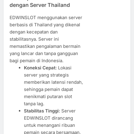
dengan Server Thailand
EDWINSLOT menggunakan server
berbasis di Thailand yang dikenal
dengan kecepatan dan
stabilitasnya. Server ini
memastikan pengalaman bermain
yang lancar dan tanpa gangguan
bagi pemain di Indonesia.
Koneksi Cepat:
Lokasi
server yang strategis
memberikan latensi rendah,
sehingga pemain dapat
menikmati putaran slot
tanpa lag.
Stabilitas Tinggi:
Server
EDWINSLOT dirancang
untuk menangani ribuan
pemain secara bersamaan,