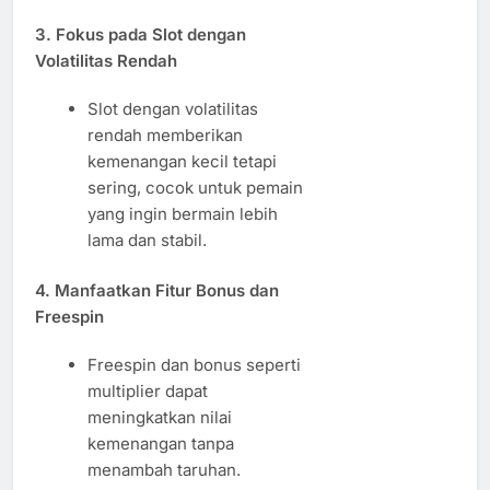
3. Fokus pada Slot dengan
Volatilitas Rendah
Slot dengan volatilitas
rendah memberikan
kemenangan kecil tetapi
sering, cocok untuk pemain
yang ingin bermain lebih
lama dan stabil.
4. Manfaatkan Fitur Bonus dan
Freespin
Freespin dan bonus seperti
multiplier dapat
meningkatkan nilai
kemenangan tanpa
menambah taruhan.