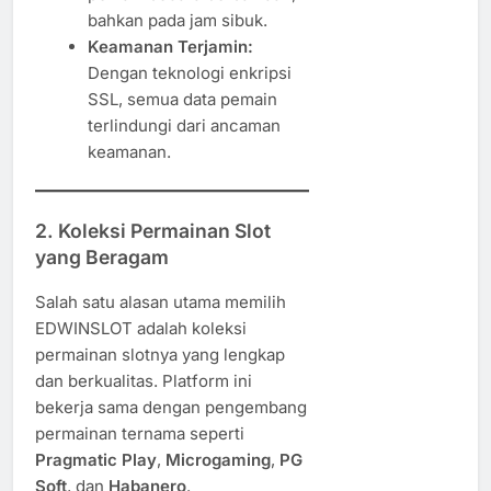
bahkan pada jam sibuk.
Keamanan Terjamin:
Dengan teknologi enkripsi
SSL, semua data pemain
terlindungi dari ancaman
keamanan.
2. Koleksi Permainan Slot
yang Beragam
Salah satu alasan utama memilih
EDWINSLOT adalah koleksi
permainan slotnya yang lengkap
dan berkualitas. Platform ini
bekerja sama dengan pengembang
permainan ternama seperti
Pragmatic Play
,
Microgaming
,
PG
Soft
, dan
Habanero
.