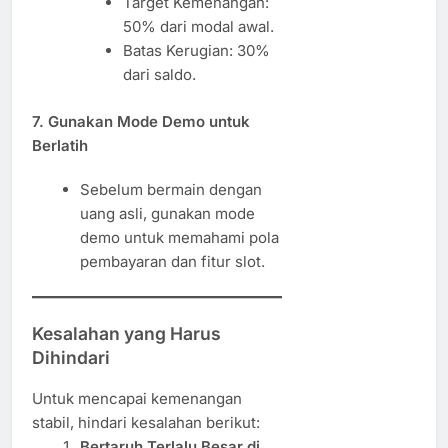
Target Kemenangan:
50% dari modal awal.
Batas Kerugian: 30%
dari saldo.
7. Gunakan Mode Demo untuk
Berlatih
Sebelum bermain dengan
uang asli, gunakan mode
demo untuk memahami pola
pembayaran dan fitur slot.
Kesalahan yang Harus
Dihindari
Untuk mencapai kemenangan
stabil, hindari kesalahan berikut:
Bertaruh Terlalu Besar di