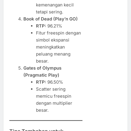
kemenangan kecil
tetapi sering.
Book of Dead (Play’n GO)
RTP:
96.21%
Fitur freespin dengan
simbol ekspansi
meningkatkan
peluang menang
besar.
Gates of Olympus
(Pragmatic Play)
RTP:
96.50%
Scatter sering
memicu freespin
dengan multiplier
besar.