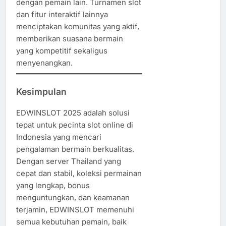
dengan pemain lain. Turnamen slot
dan fitur interaktif lainnya
menciptakan komunitas yang aktif,
memberikan suasana bermain
yang kompetitif sekaligus
menyenangkan.
Kesimpulan
EDWINSLOT 2025 adalah solusi
tepat untuk pecinta slot online di
Indonesia yang mencari
pengalaman bermain berkualitas.
Dengan server Thailand yang
cepat dan stabil, koleksi permainan
yang lengkap, bonus
menguntungkan, dan keamanan
terjamin, EDWINSLOT memenuhi
semua kebutuhan pemain, baik