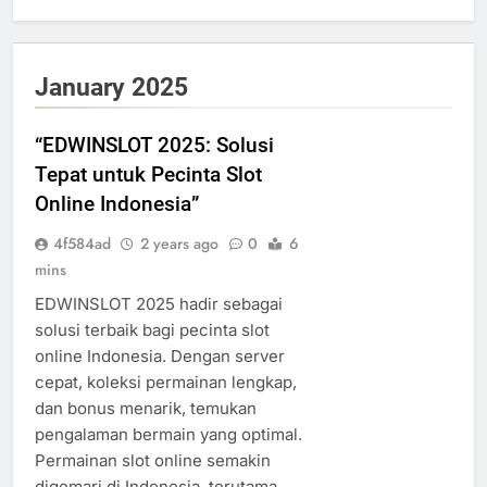
January 2025
“EDWINSLOT 2025: Solusi
Tepat untuk Pecinta Slot
Online Indonesia”
4f584ad
2 years ago
0
6
mins
EDWINSLOT 2025 hadir sebagai
solusi terbaik bagi pecinta slot
online Indonesia. Dengan server
cepat, koleksi permainan lengkap,
dan bonus menarik, temukan
pengalaman bermain yang optimal.
Permainan slot online semakin
digemari di Indonesia, terutama