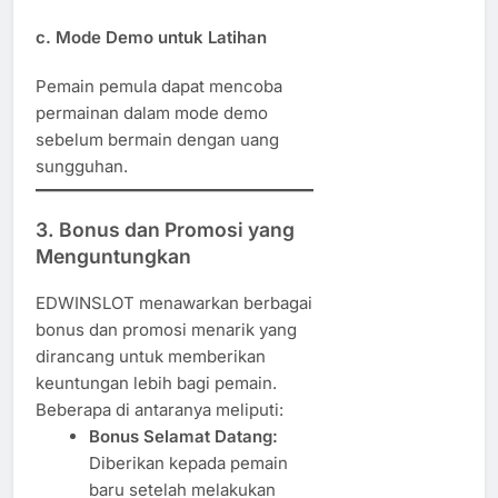
c. Mode Demo untuk Latihan
Pemain pemula dapat mencoba
permainan dalam mode demo
sebelum bermain dengan uang
sungguhan.
3. Bonus dan Promosi yang
Menguntungkan
EDWINSLOT menawarkan berbagai
bonus dan promosi menarik yang
dirancang untuk memberikan
keuntungan lebih bagi pemain.
Beberapa di antaranya meliputi:
Bonus Selamat Datang:
Diberikan kepada pemain
baru setelah melakukan