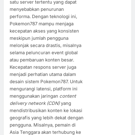
satu server tertentu yang dapat
menyebabkan penurunan
performa. Dengan teknologi ini,
Pokemon787 mampu menjaga
kecepatan akses yang konsisten
meskipun jumlah pengguna
melonjak secara drastis, misalnya
selama peluncuran event global
atau pembaruan konten besar.
Kecepatan respons server juga
menjadi perhatian utama dalam
desain sistem Pokemon787. Untuk
mengurangi latensi, platform ini
menggunakan jaringan
content
delivery network (CDN)
yang
mendistribusikan konten ke lokasi
geografis yang lebih dekat dengan
pengguna. Misalnya, pemain di
Asia Tenggara akan terhubung ke