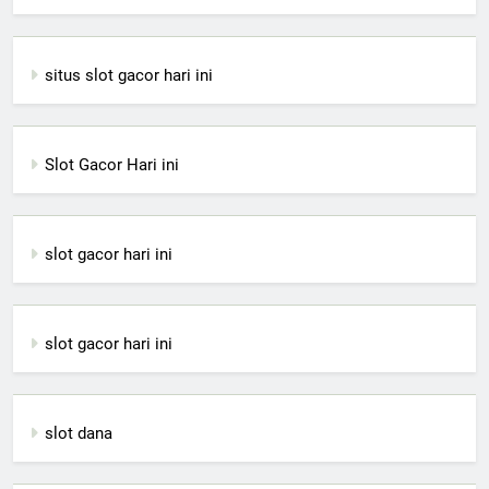
situs slot gacor hari ini
Slot Gacor Hari ini
slot gacor hari ini
slot gacor hari ini
slot dana