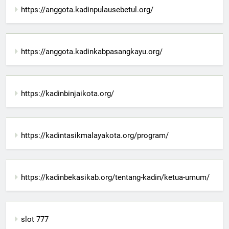
https://anggota.kadinpulausebetul.org/
https://anggota.kadinkabpasangkayu.org/
https://kadinbinjaikota.org/
https://kadintasikmalayakota.org/program/
https://kadinbekasikab.org/tentang-kadin/ketua-umum/
slot 777