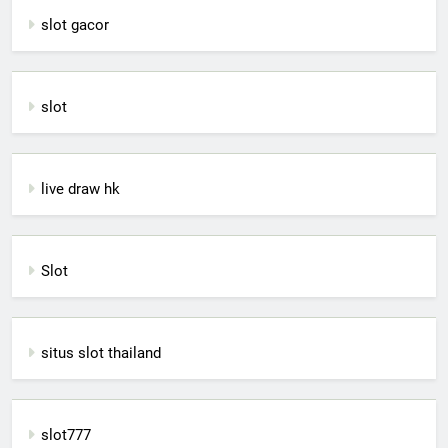
slot gacor
slot
live draw hk
Slot
situs slot thailand
slot777