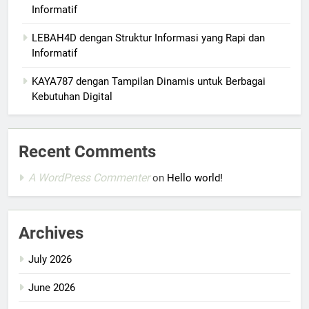
Informatif
LEBAH4D dengan Struktur Informasi yang Rapi dan
Informatif
KAYA787 dengan Tampilan Dinamis untuk Berbagai
Kebutuhan Digital
Recent Comments
A WordPress Commenter
on
Hello world!
Archives
July 2026
June 2026