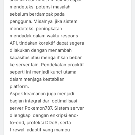
mendeteksi potensi masalah
sebelum berdampak pada
pengguna. Misalnya, jika sistem
mendeteksi peningkatan
mendadak dalam waktu respons
API, tindakan korektif dapat segera
dilakukan dengan menambah
kapasitas atau mengalihkan beban
ke server lain. Pendekatan proaktif
seperti ini menjadi kunci utama
dalam menjaga kestabilan
platform.
Aspek keamanan juga menjadi
bagian integral dari optimalisasi
server Pokemon787. Sistem server
dilengkapi dengan enkripsi end-
to-end, proteksi DDoS, serta
firewall adaptif yang mampu