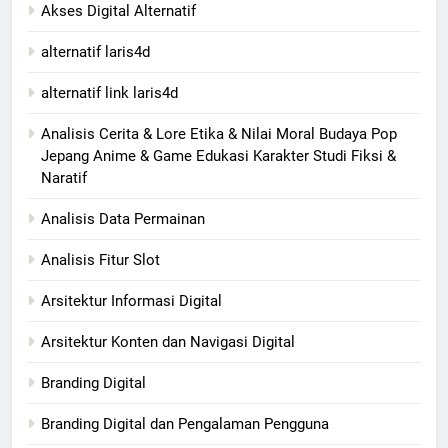
Akses Digital Alternatif
alternatif laris4d
alternatif link laris4d
Analisis Cerita & Lore Etika & Nilai Moral Budaya Pop
Jepang Anime & Game Edukasi Karakter Studi Fiksi &
Naratif
Analisis Data Permainan
Analisis Fitur Slot
Arsitektur Informasi Digital
Arsitektur Konten dan Navigasi Digital
Branding Digital
Branding Digital dan Pengalaman Pengguna