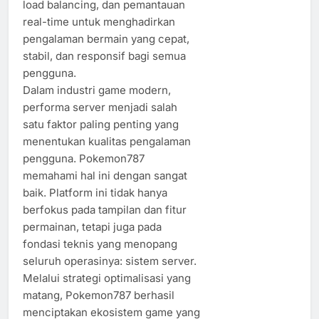
load balancing, dan pemantauan
real-time untuk menghadirkan
pengalaman bermain yang cepat,
stabil, dan responsif bagi semua
pengguna.
Dalam industri game modern,
performa server menjadi salah
satu faktor paling penting yang
menentukan kualitas pengalaman
pengguna. Pokemon787
memahami hal ini dengan sangat
baik. Platform ini tidak hanya
berfokus pada tampilan dan fitur
permainan, tetapi juga pada
fondasi teknis yang menopang
seluruh operasinya: sistem server.
Melalui strategi optimalisasi yang
matang, Pokemon787 berhasil
menciptakan ekosistem game yang