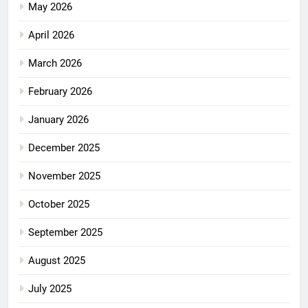
May 2026
April 2026
March 2026
February 2026
January 2026
December 2025
November 2025
October 2025
September 2025
August 2025
July 2025