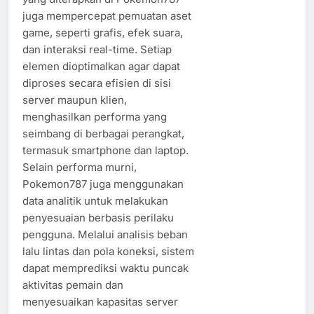
juga mempercepat pemuatan aset
game, seperti grafis, efek suara,
dan interaksi real-time. Setiap
elemen dioptimalkan agar dapat
diproses secara efisien di sisi
server maupun klien,
menghasilkan performa yang
seimbang di berbagai perangkat,
termasuk smartphone dan laptop.
Selain performa murni,
Pokemon787 juga menggunakan
data analitik untuk melakukan
penyesuaian berbasis perilaku
pengguna. Melalui analisis beban
lalu lintas dan pola koneksi, sistem
dapat memprediksi waktu puncak
aktivitas pemain dan
menyesuaikan kapasitas server