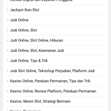
Jackpot Ikan Slot
Judi Online
Judi Online, Slot
Judi Online, Slot Online, Hiburan
Judi Online, Slot, Keamanan Judi
Judi Online, Tips & Trik
Judi Slot Online, Teknologi Perjudian, Platform Judi
Kasino Online, Panduan Permainan, Tips dan Trik
Kasino Online, Review Platform, Panduan Permainan
Kasino, Mesin Slot, Strategi Bermain