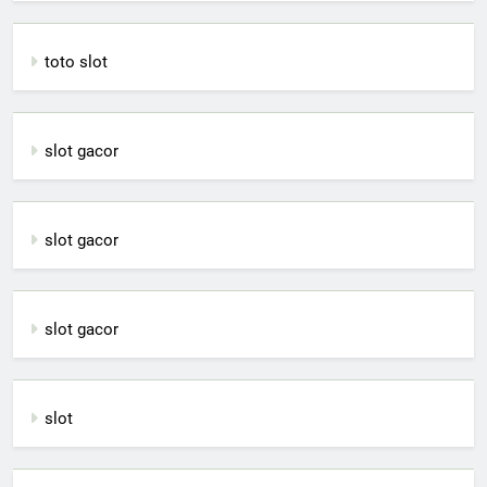
toto slot
slot gacor
slot gacor
slot gacor
slot