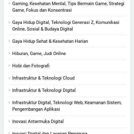
Gaming, Kesehatan Mental, Tips Bermain Game, Strategi
Game, Fokus dan Konsentrasi
Gaya Hidup Digital, Teknologi Generasi Z, Komunikasi
Online, Sosial & Budaya Digital
Gaya Hidup Sehat & Kesehatan Harian
Hiburan, Game, Judi Online
Hobi dan Fotografi
Infrastruktur & Teknologi Cloud
Infrastruktur & Teknologi Digital
Infrastruktur Digital, Teknologi Web, Keamanan Sistem,
Pengembangan Aplikasi
Inovasi Antarmuka Digital
Inovasi Digital dan Layanan Pengguna