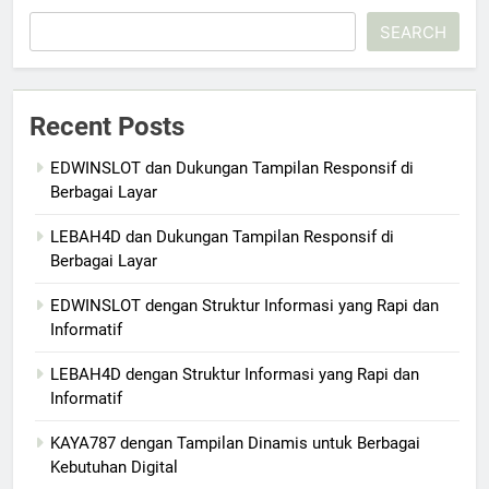
SEARCH
Recent Posts
EDWINSLOT dan Dukungan Tampilan Responsif di
Berbagai Layar
LEBAH4D dan Dukungan Tampilan Responsif di
Berbagai Layar
EDWINSLOT dengan Struktur Informasi yang Rapi dan
Informatif
LEBAH4D dengan Struktur Informasi yang Rapi dan
Informatif
KAYA787 dengan Tampilan Dinamis untuk Berbagai
Kebutuhan Digital