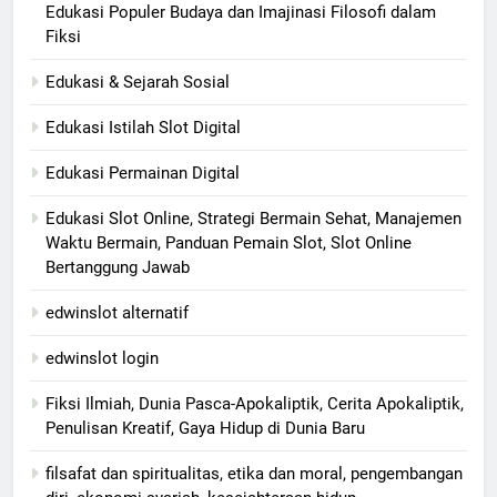
Edukasi Populer Budaya dan Imajinasi Filosofi dalam
Fiksi
Edukasi & Sejarah Sosial
Edukasi Istilah Slot Digital
Edukasi Permainan Digital
Edukasi Slot Online, Strategi Bermain Sehat, Manajemen
Waktu Bermain, Panduan Pemain Slot, Slot Online
Bertanggung Jawab
edwinslot alternatif
edwinslot login
Fiksi Ilmiah, Dunia Pasca-Apokaliptik, Cerita Apokaliptik,
Penulisan Kreatif, Gaya Hidup di Dunia Baru
filsafat dan spiritualitas, etika dan moral, pengembangan