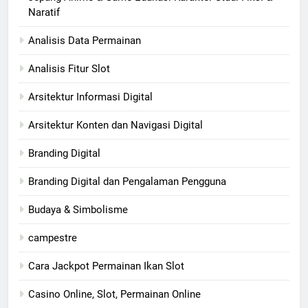
Naratif
Analisis Data Permainan
Analisis Fitur Slot
Arsitektur Informasi Digital
Arsitektur Konten dan Navigasi Digital
Branding Digital
Branding Digital dan Pengalaman Pengguna
Budaya & Simbolisme
campestre
Cara Jackpot Permainan Ikan Slot
Casino Online, Slot, Permainan Online