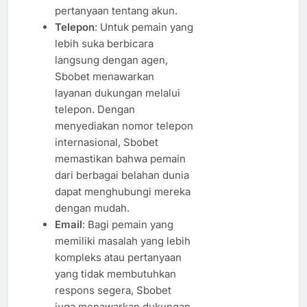
pertanyaan tentang akun.
Telepon
: Untuk pemain yang
lebih suka berbicara
langsung dengan agen,
Sbobet menawarkan
layanan dukungan melalui
telepon. Dengan
menyediakan nomor telepon
internasional, Sbobet
memastikan bahwa pemain
dari berbagai belahan dunia
dapat menghubungi mereka
dengan mudah.
Email
: Bagi pemain yang
memiliki masalah yang lebih
kompleks atau pertanyaan
yang tidak membutuhkan
respons segera, Sbobet
juga menawarkan dukungan