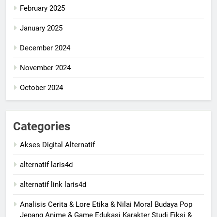
February 2025
January 2025
December 2024
November 2024
October 2024
Categories
Akses Digital Alternatif
alternatif laris4d
alternatif link laris4d
Analisis Cerita & Lore Etika & Nilai Moral Budaya Pop
Jepang Anime & Game Edukasi Karakter Studi Fiksi &