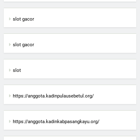
slot gacor
slot gacor
slot
https://anggota.kadinpulausebetul.org/
https://anggota.kadinkabpasangkayu.org/