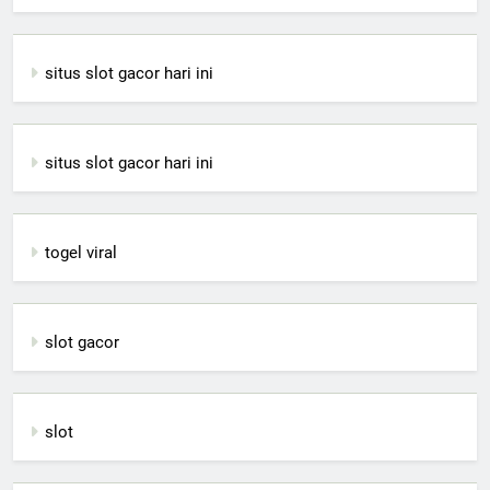
situs slot gacor hari ini
situs slot gacor hari ini
togel viral
slot gacor
slot