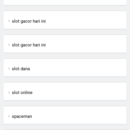
slot gacor hari ini
slot gacor hari ini
slot dana
slot online
spaceman