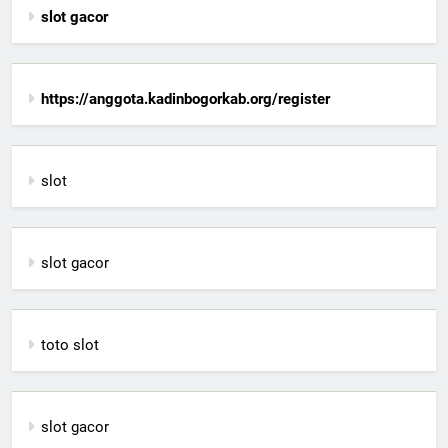
slot gacor
https://anggota.kadinbogorkab.org/register
slot
slot gacor
toto slot
slot gacor