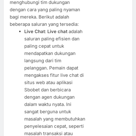
menghubungi tim dukungan
dengan cara yang paling nyaman
bagi mereka. Berikut adalah
beberapa saluran yang tersedia:
Live Chat
:
Live chat
adalah
saluran paling efisien dan
paling cepat untuk
mendapatkan dukungan
langsung dari tim
pelanggan. Pemain dapat
mengakses fitur live chat di
situs web atau aplikasi
Sbobet dan berbicara
dengan agen dukungan
dalam waktu nyata. Ini
sangat berguna untuk
masalah yang membutuhkan
penyelesaian cepat, seperti
masalah transaksi atau