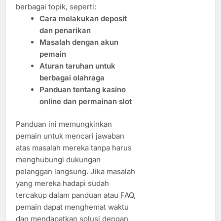
berbagai topik, seperti:
Cara melakukan deposit
dan penarikan
Masalah dengan akun
pemain
Aturan taruhan untuk
berbagai olahraga
Panduan tentang kasino
online dan permainan slot
Panduan ini memungkinkan
pemain untuk mencari jawaban
atas masalah mereka tanpa harus
menghubungi dukungan
pelanggan langsung. Jika masalah
yang mereka hadapi sudah
tercakup dalam panduan atau FAQ,
pemain dapat menghemat waktu
dan mendapatkan solusi dengan