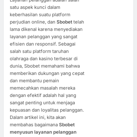
satu aspek kunci dalam
keberhasilan suatu platform
perjudian online, dan
Sbobet
telah
lama dikenal karena menyediakan
layanan pelanggan yang sangat
efisien dan responsif. Sebagai
salah satu platform taruhan
olahraga dan kasino terbesar di
dunia, Sbobet memahami bahwa
memberikan dukungan yang cepat
dan membantu pemain
memecahkan masalah mereka
dengan efektif adalah hal yang
sangat penting untuk menjaga
kepuasan dan loyalitas pelanggan.
Dalam artikel ini, kita akan
membahas bagaimana
Sbobet
menyusun layanan pelanggan