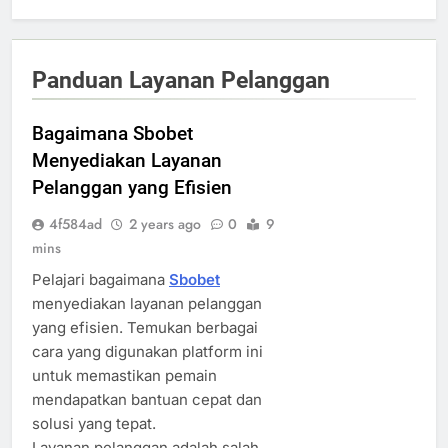
Panduan Layanan Pelanggan
Bagaimana Sbobet
Menyediakan Layanan
Pelanggan yang Efisien
4f584ad
2 years ago
0
9
mins
Pelajari bagaimana
Sbobet
menyediakan layanan pelanggan
yang efisien. Temukan berbagai
cara yang digunakan platform ini
untuk memastikan pemain
mendapatkan bantuan cepat dan
solusi yang tepat.
Layanan pelanggan adalah salah