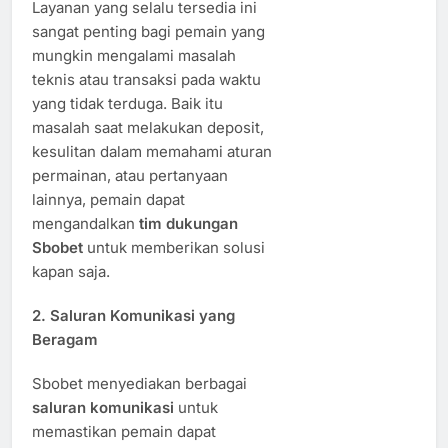
Layanan yang selalu tersedia ini
sangat penting bagi pemain yang
mungkin mengalami masalah
teknis atau transaksi pada waktu
yang tidak terduga. Baik itu
masalah saat melakukan deposit,
kesulitan dalam memahami aturan
permainan, atau pertanyaan
lainnya, pemain dapat
mengandalkan
tim dukungan
Sbobet
untuk memberikan solusi
kapan saja.
2. Saluran Komunikasi yang
Beragam
Sbobet menyediakan berbagai
saluran komunikasi
untuk
memastikan pemain dapat