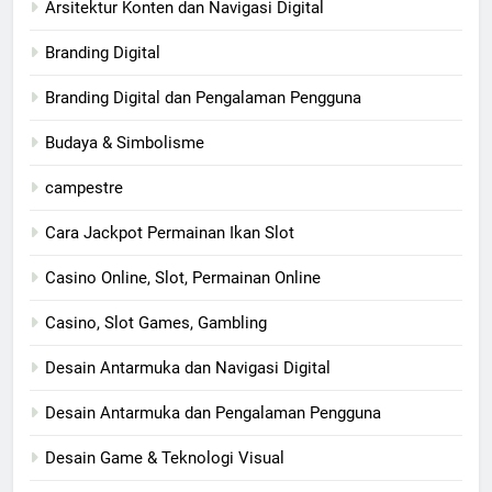
Arsitektur Konten dan Navigasi Digital
Branding Digital
Branding Digital dan Pengalaman Pengguna
Budaya & Simbolisme
campestre
Cara Jackpot Permainan Ikan Slot
Casino Online, Slot, Permainan Online
Casino, Slot Games, Gambling
Desain Antarmuka dan Navigasi Digital
Desain Antarmuka dan Pengalaman Pengguna
Desain Game & Teknologi Visual