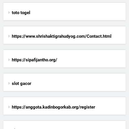
toto togel
https://www.shrishaktigrahudyog.com/Contact.html
https://sipafijantho.org/
slot gacor
https://anggota.kadinbogorkab.org/register