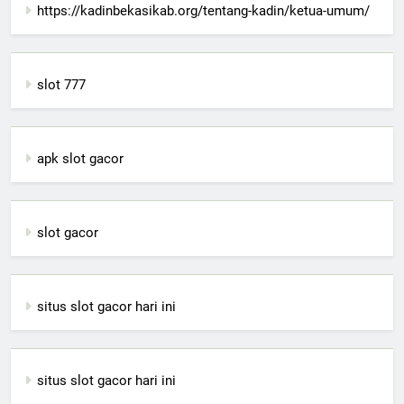
https://kadinbekasikab.org/tentang-kadin/ketua-umum/
slot 777
apk slot gacor
slot gacor
situs slot gacor hari ini
situs slot gacor hari ini