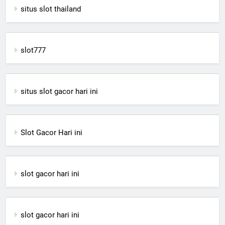
situs slot thailand
slot777
situs slot gacor hari ini
Slot Gacor Hari ini
slot gacor hari ini
slot gacor hari ini