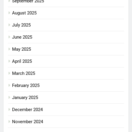
September 2025
August 2025
July 2025
June 2025
May 2025
April 2025
March 2025
February 2025
January 2025
December 2024
November 2024