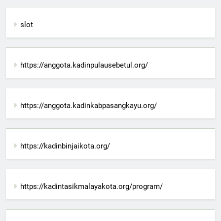
slot
https://anggota.kadinpulausebetul.org/
https://anggota.kadinkabpasangkayu.org/
https://kadinbinjaikota.org/
https://kadintasikmalayakota.org/program/