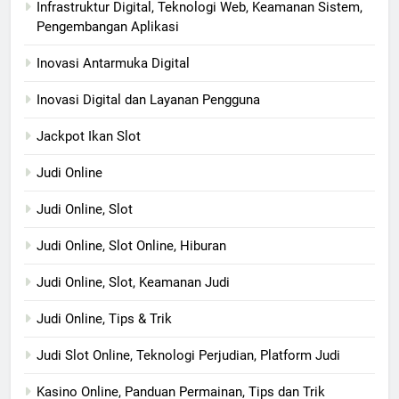
Infrastruktur Digital, Teknologi Web, Keamanan Sistem,
Pengembangan Aplikasi
Inovasi Antarmuka Digital
Inovasi Digital dan Layanan Pengguna
Jackpot Ikan Slot
Judi Online
Judi Online, Slot
Judi Online, Slot Online, Hiburan
Judi Online, Slot, Keamanan Judi
Judi Online, Tips & Trik
Judi Slot Online, Teknologi Perjudian, Platform Judi
Kasino Online, Panduan Permainan, Tips dan Trik