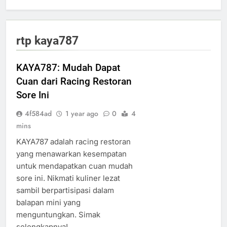
rtp kaya787
KAYA787: Mudah Dapat
Cuan dari Racing Restoran
Sore Ini
4f584ad
1 year ago
0
4
mins
KAYA787 adalah racing restoran
yang menawarkan kesempatan
untuk mendapatkan cuan mudah
sore ini. Nikmati kuliner lezat
sambil berpartisipasi dalam
balapan mini yang
menguntungkan. Simak
selengkapnya!