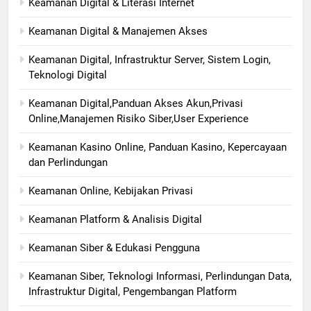
Keamanan Digital & Literasi Internet
Keamanan Digital & Manajemen Akses
Keamanan Digital, Infrastruktur Server, Sistem Login,
Teknologi Digital
Keamanan Digital,Panduan Akses Akun,Privasi
Online,Manajemen Risiko Siber,User Experience
Keamanan Kasino Online, Panduan Kasino, Kepercayaan
dan Perlindungan
Keamanan Online, Kebijakan Privasi
Keamanan Platform & Analisis Digital
Keamanan Siber & Edukasi Pengguna
Keamanan Siber, Teknologi Informasi, Perlindungan Data,
Infrastruktur Digital, Pengembangan Platform