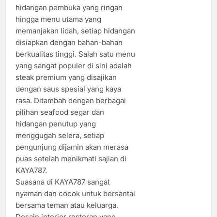
hidangan pembuka yang ringan
hingga menu utama yang
memanjakan lidah, setiap hidangan
disiapkan dengan bahan-bahan
berkualitas tinggi. Salah satu menu
yang sangat populer di sini adalah
steak premium yang disajikan
dengan saus spesial yang kaya
rasa. Ditambah dengan berbagai
pilihan seafood segar dan
hidangan penutup yang
menggugah selera, setiap
pengunjung dijamin akan merasa
puas setelah menikmati sajian di
KAYA787.
Suasana di KAYA787 sangat
nyaman dan cocok untuk bersantai
bersama teman atau keluarga.
Desain interior restoran yang