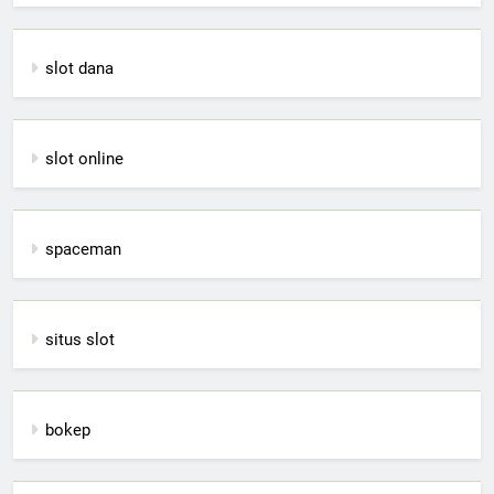
slot dana
slot online
spaceman
situs slot
bokep