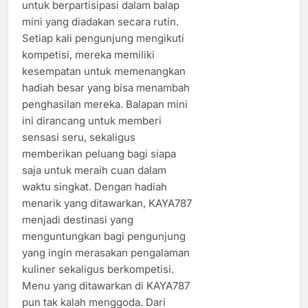
untuk berpartisipasi dalam balap
mini yang diadakan secara rutin.
Setiap kali pengunjung mengikuti
kompetisi, mereka memiliki
kesempatan untuk memenangkan
hadiah besar yang bisa menambah
penghasilan mereka. Balapan mini
ini dirancang untuk memberi
sensasi seru, sekaligus
memberikan peluang bagi siapa
saja untuk meraih cuan dalam
waktu singkat. Dengan hadiah
menarik yang ditawarkan, KAYA787
menjadi destinasi yang
menguntungkan bagi pengunjung
yang ingin merasakan pengalaman
kuliner sekaligus berkompetisi.
Menu yang ditawarkan di KAYA787
pun tak kalah menggoda. Dari