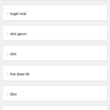
togel viral
slot gacor
slot
live draw hk
Slot