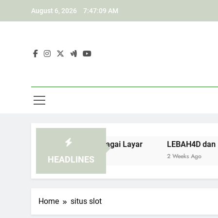
Skip
August 6, 2026
7:47:10 AM
to
content
CN 
Dapatkan P
esponsif di Berbagai Layar
LEBAH4D dan Dukungan Ta
2 Weeks Ago
HEADLINES
Home
situs slot