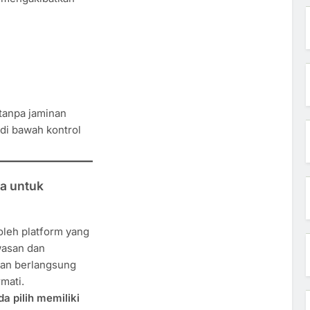
—tanpa jaminan
di bawah kontrol
a untuk
oleh platform yang
wasan dan
nan berlangsung
mati.
a pilih memiliki