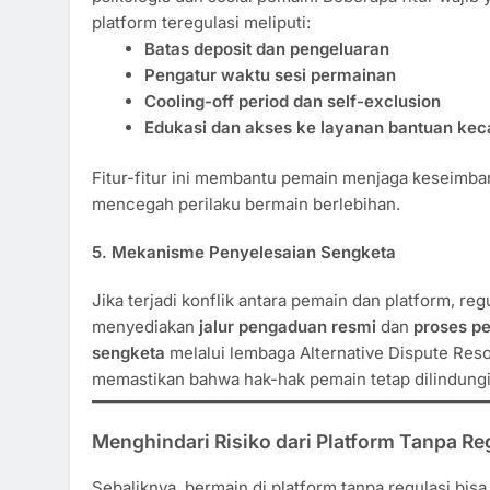
platform teregulasi meliputi:
Batas deposit dan pengeluaran
Pengatur waktu sesi permainan
Cooling-off period dan self-exclusion
Edukasi dan akses ke layanan bantuan ke
Fitur-fitur ini membantu pemain menjaga keseimb
mencegah perilaku bermain berlebihan.
5.
Mekanisme Penyelesaian Sengketa
Jika terjadi konflik antara pemain dan platform, reg
menyediakan
jalur pengaduan resmi
dan
proses p
sengketa
melalui lembaga Alternative Dispute Resol
memastikan bahwa hak-hak pemain tetap dilindungi
Menghindari Risiko dari Platform Tanpa Re
Sebaliknya, bermain di platform tanpa regulasi bis