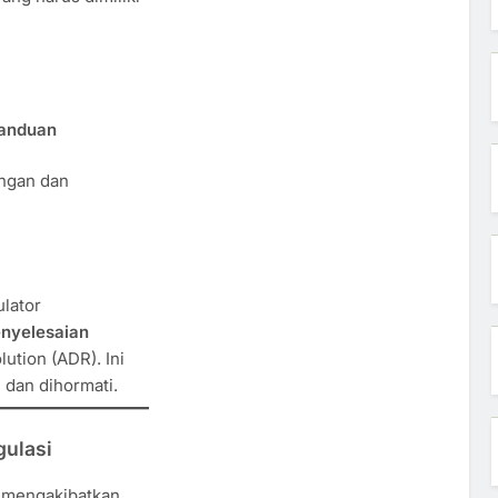
canduan
angan dan
ulator
enyelesaian
ution (ADR). Ini
 dan dihormati.
gulasi
a mengakibatkan