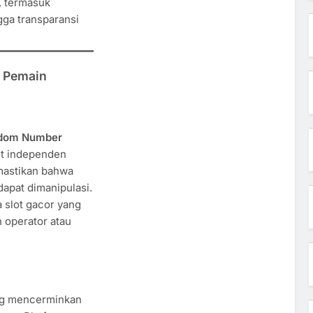
, termasuk
gga transparansi
i Pemain
dom Number
it independen
mastikan bahwa
dapat dimanipulasi.
 slot gacor yang
h operator atau
ang mencerminkan