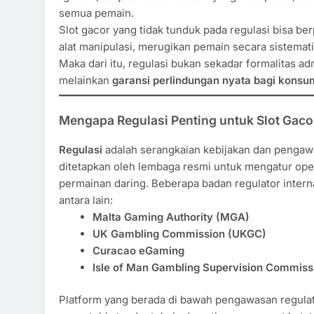
semua pemain.
Slot gacor yang tidak tunduk pada regulasi bisa be
alat manipulasi, merugikan pemain secara sistemati
Maka dari itu, regulasi bukan sekadar formalitas adm
melainkan
garansi perlindungan nyata bagi konsum
Mengapa Regulasi Penting untuk Slot Gaco
Regulasi
adalah serangkaian kebijakan dan penga
ditetapkan oleh lembaga resmi untuk mengatur ope
permainan daring. Beberapa badan regulator intern
antara lain:
Malta Gaming Authority (MGA)
UK Gambling Commission (UKGC)
Curacao eGaming
Isle of Man Gambling Supervision Commiss
Platform yang berada di bawah pengawasan regulato