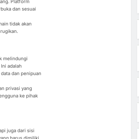
ang. Platform
rbuka dan sesuai
main tidak akan
rugikan.
uk melindungi
 Ini adalah
 data dan penipuan
an privasi yang
 pengguna ke pihak
pi juga dari sisi
ang harus dimiliki