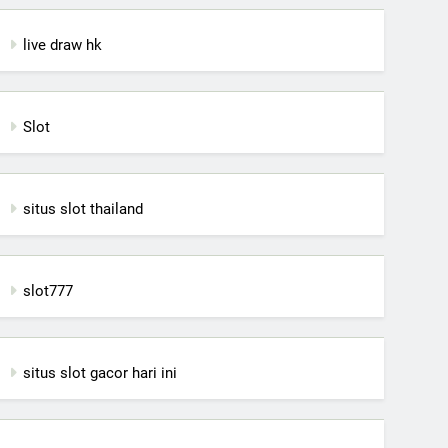
live draw hk
Slot
situs slot thailand
slot777
situs slot gacor hari ini