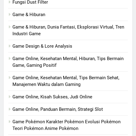
Fungsi Dust Filter
Game & Hiburan
Game & Hiburan, Dunia Fantasi, Eksplorasi Virtual, Tren
Industri Game
Game Design & Lore Analysis
Game Online, Kesehatan Mental, Hiburan, Tips Bermain
Game, Gaming Positif
Game Online, Kesehatan Mental, Tips Bermain Sehat,
Manajemen Waktu dalam Gaming
Game Online, Kisah Sukses, Judi Online
Game Online, Panduan Bermain, Strategi Slot
Game Pokémon Karakter Pokémon Evolusi Pokémon
Teori Pokémon Anime Pokémon