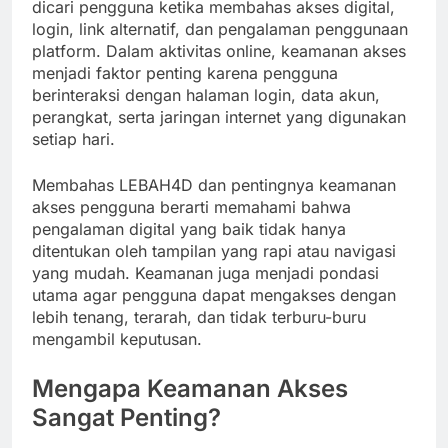
dicari pengguna ketika membahas akses digital,
login, link alternatif, dan pengalaman penggunaan
platform. Dalam aktivitas online, keamanan akses
menjadi faktor penting karena pengguna
berinteraksi dengan halaman login, data akun,
perangkat, serta jaringan internet yang digunakan
setiap hari.
Membahas LEBAH4D dan pentingnya keamanan
akses pengguna berarti memahami bahwa
pengalaman digital yang baik tidak hanya
ditentukan oleh tampilan yang rapi atau navigasi
yang mudah. Keamanan juga menjadi pondasi
utama agar pengguna dapat mengakses dengan
lebih tenang, terarah, dan tidak terburu-buru
mengambil keputusan.
Mengapa Keamanan Akses
Sangat Penting?