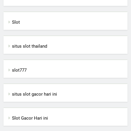
Slot
situs slot thailand
slot777
situs slot gacor hari ini
Slot Gacor Hari ini