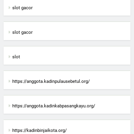
slot gacor
slot gacor
slot
https://anggota.kadinpulausebetul.org/
https://anggota.kadinkabpasangkayu.org/
https://kadinbinjaikota.org/