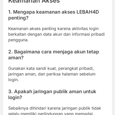
Keamanan Akses
1. Mengapa keamanan akses LEBAH4D
penting?
Keamanan akses penting karena aktivitas login
berkaitan dengan data akun dan informasi pribadi
pengguna.
2. Bagaimana cara menjaga akun tetap
aman?
Gunakan kata sandi kuat, perangkat pribadi,
jaringan aman, dan periksa halaman sebelum
login.
3. Apakah jaringan publik aman untuk
login?
Sebaiknya dihindari karena jaringan publik tidak
selalu memiliki perlindungan yang memadai.