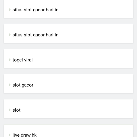
situs slot gacor hari ini
situs slot gacor hari ini
togel viral
slot gacor
slot
live draw hk