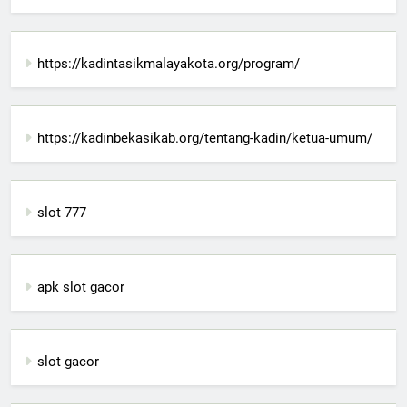
https://kadintasikmalayakota.org/program/
https://kadinbekasikab.org/tentang-kadin/ketua-umum/
slot 777
apk slot gacor
slot gacor