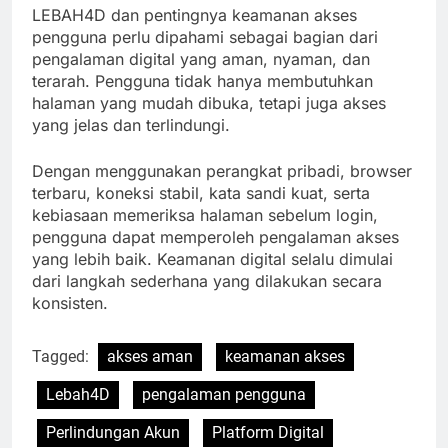
LEBAH4D dan pentingnya keamanan akses
pengguna perlu dipahami sebagai bagian dari
pengalaman digital yang aman, nyaman, dan
terarah. Pengguna tidak hanya membutuhkan
halaman yang mudah dibuka, tetapi juga akses
yang jelas dan terlindungi.
Dengan menggunakan perangkat pribadi, browser
terbaru, koneksi stabil, kata sandi kuat, serta
kebiasaan memeriksa halaman sebelum login,
pengguna dapat memperoleh pengalaman akses
yang lebih baik. Keamanan digital selalu dimulai
dari langkah sederhana yang dilakukan secara
konsisten.
Tagged:
akses aman
keamanan akses
Lebah4D
pengalaman pengguna
Perlindungan Akun
Platform Digital