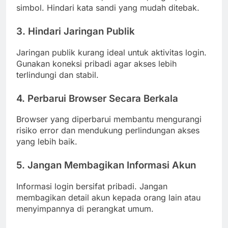
simbol. Hindari kata sandi yang mudah ditebak.
3. Hindari Jaringan Publik
Jaringan publik kurang ideal untuk aktivitas login.
Gunakan koneksi pribadi agar akses lebih
terlindungi dan stabil.
4. Perbarui Browser Secara Berkala
Browser yang diperbarui membantu mengurangi
risiko error dan mendukung perlindungan akses
yang lebih baik.
5. Jangan Membagikan Informasi Akun
Informasi login bersifat pribadi. Jangan
membagikan detail akun kepada orang lain atau
menyimpannya di perangkat umum.