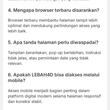
4. Mengapa browser terbaru disarankan?
Browser terbaru membantu halaman tampil lebih
optimal dan mendukung perlindungan akses yang
lebih baik.
5. Apa tanda halaman perlu diwaspadai?
Tampilan berantakan, pop-up berlebihan, instruksi
tidak jelas, atau permintaan data yang tidak
relevan.
6. Apakah LEBAH4D bisa diakses melalui
mobile?
Akses mobile menjadi bagian penting dalam
platform digital modern selama halaman responsif
dan koneksi stabil.