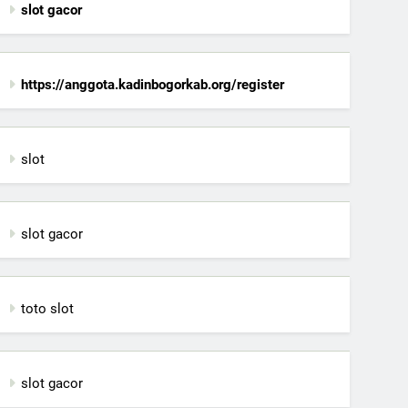
slot gacor
https://anggota.kadinbogorkab.org/register
slot
slot gacor
toto slot
slot gacor