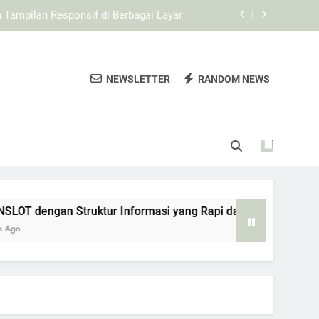
ampilan Responsif di Berbagai Layar
ur Informasi yang Rapi dan Informatif
ur Informasi yang Rapi dan Informatif
NEWSLETTER
RANDOM NEWS
ampilan Responsif di Berbagai Layar
 Bag. Solusi Filtrasi Untuk Efisiensi Maksimal.
ampilan Responsif di Berbagai Layar
ur Informasi yang Rapi dan Informatif
ur Informasi yang Rapi dan Informatif
 Struktur Informasi yang Rapi dan Informatif
LEBAH4D 
3 Weeks A