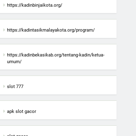
https://kadinbinjaikota.org/
https://kadintasikmalayakota.org/program/
https://kadinbekasikab.org/tentang-kadin/ketua-
umum/
slot 777
apk slot gacor