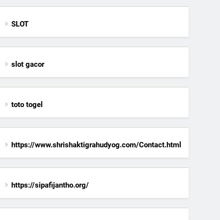
SLOT
slot gacor
toto togel
https://www.shrishaktigrahudyog.com/Contact.html
https://sipafijantho.org/