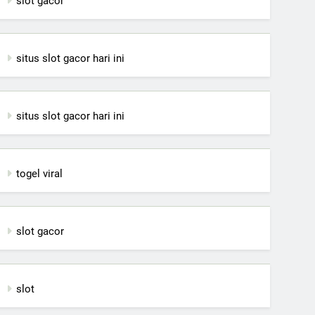
slot gacor
situs slot gacor hari ini
situs slot gacor hari ini
togel viral
slot gacor
slot