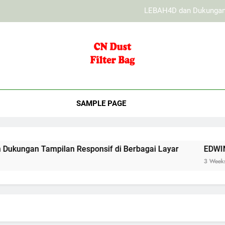
LEBAH4D dan Dukungan T
EDWINSLOT dengan Strukt
LEBAH4D dengan Strukt
Dust Filter Bag
EDWINSLOT dan Dukungan T
roduk Filter Berkualitas Untuk Industri Anda Dari CN Dust Filter
LEBAH4D dan Dukungan T
SAMPLE PAGE
EDWINSLOT dengan Strukt
LEBAH4D dengan Strukt
mpilan Responsif di Berbagai Layar
EDWINSLOT dengan
3 Weeks Ago