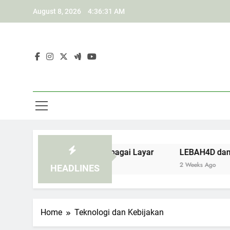
Skip
August 8, 2026
4:36:32 AM
to
content
CN 
Dapatkan P
Responsif di Berbagai Layar
LEBAH4D dan Dukungan Ta
2 Weeks Ago
HEADLINES
Home
Teknologi dan Kebijakan