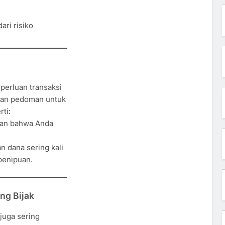
ri risiko
perluan transaksi
ikan pedoman untuk
ti:
kan bahwa Anda
 dana sering kali
penipuan.
ng Bijak
juga sering