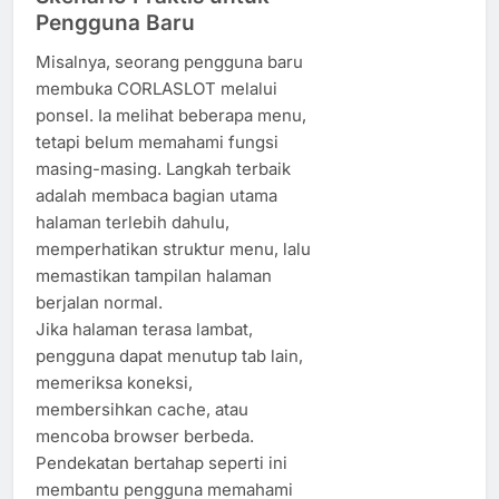
Pengguna Baru
Misalnya, seorang pengguna baru
membuka CORLASLOT melalui
ponsel. Ia melihat beberapa menu,
tetapi belum memahami fungsi
masing-masing. Langkah terbaik
adalah membaca bagian utama
halaman terlebih dahulu,
memperhatikan struktur menu, lalu
memastikan tampilan halaman
berjalan normal.
Jika halaman terasa lambat,
pengguna dapat menutup tab lain,
memeriksa koneksi,
membersihkan cache, atau
mencoba browser berbeda.
Pendekatan bertahap seperti ini
membantu pengguna memahami