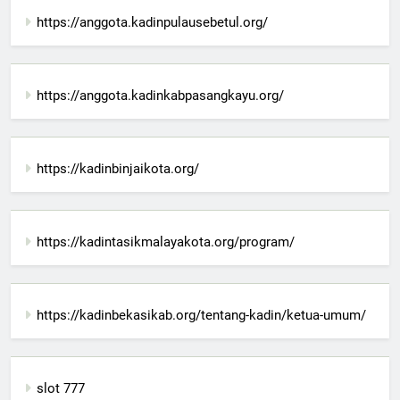
https://anggota.kadinpulausebetul.org/
https://anggota.kadinkabpasangkayu.org/
https://kadinbinjaikota.org/
https://kadintasikmalayakota.org/program/
https://kadinbekasikab.org/tentang-kadin/ketua-umum/
slot 777