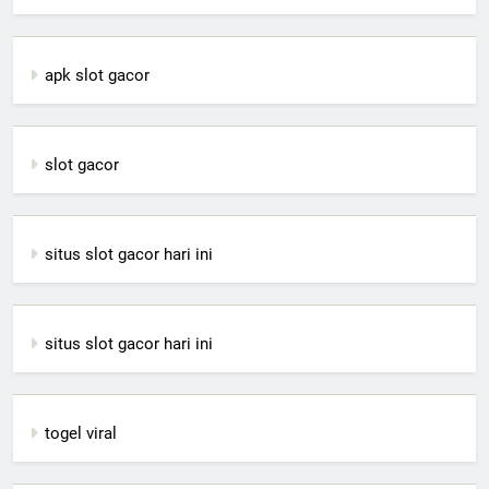
apk slot gacor
slot gacor
situs slot gacor hari ini
situs slot gacor hari ini
togel viral