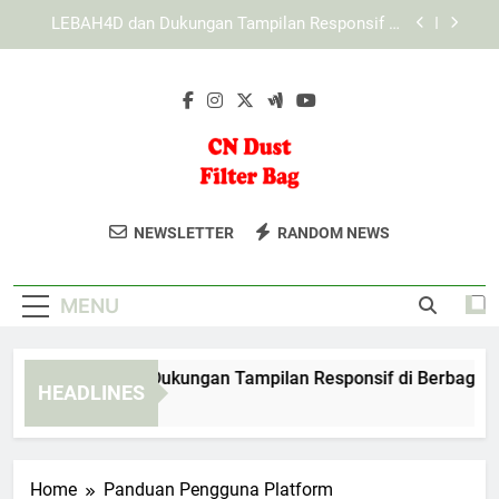
Skip
EDWINSLOT dengan Struktur Informasi yang Rapi
to
dan Informatif
content
LEBAH4D dengan Struktur Informasi yang Rapi
dan Informatif
EDWINSLOT dan Dukungan Tampilan Responsif di
Berbagai Layar
LEBAH4D dan Dukungan Tampilan Responsif di
Berbagai Layar
CN Dust Filter
Dapatkan Produk Filter Berkualitas
EDWINSLOT dengan Struktur Informasi yang Rapi
NEWSLETTER
RANDOM NEWS
dan Informatif
Bag
Untuk Industri Anda Dari CN Dust Filter
LEBAH4D dengan Struktur Informasi yang Rapi
Bag. Solusi Filtrasi Untuk Efisiensi
dan Informatif
MENU
Maksimal.
DWINSLOT dan Dukungan Tampilan Responsif di Berbagai Lay
HEADLINES
Week Ago
Home
Panduan Pengguna Platform