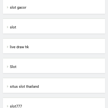
slot gacor
slot
live draw hk
Slot
situs slot thailand
slot777