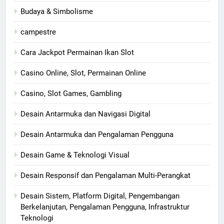
Budaya & Simbolisme
campestre
Cara Jackpot Permainan Ikan Slot
Casino Online, Slot, Permainan Online
Casino, Slot Games, Gambling
Desain Antarmuka dan Navigasi Digital
Desain Antarmuka dan Pengalaman Pengguna
Desain Game & Teknologi Visual
Desain Responsif dan Pengalaman Multi-Perangkat
Desain Sistem, Platform Digital, Pengembangan
Berkelanjutan, Pengalaman Pengguna, Infrastruktur
Teknologi