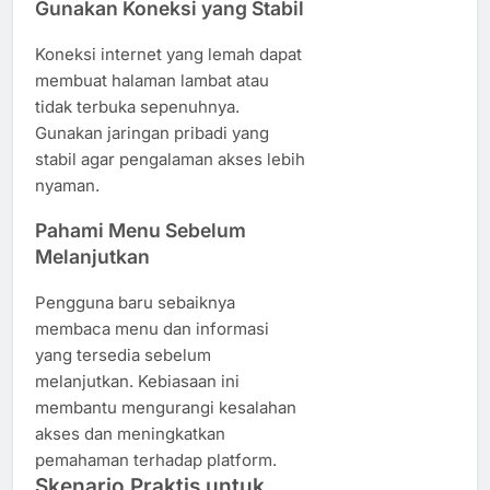
Gunakan Koneksi yang Stabil
Koneksi internet yang lemah dapat
membuat halaman lambat atau
tidak terbuka sepenuhnya.
Gunakan jaringan pribadi yang
stabil agar pengalaman akses lebih
nyaman.
Pahami Menu Sebelum
Melanjutkan
Pengguna baru sebaiknya
membaca menu dan informasi
yang tersedia sebelum
melanjutkan. Kebiasaan ini
membantu mengurangi kesalahan
akses dan meningkatkan
pemahaman terhadap platform.
Skenario Praktis untuk