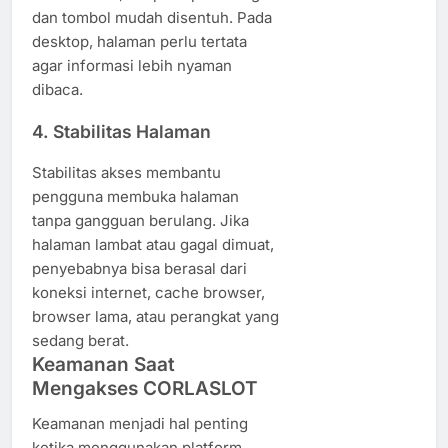
dan tombol mudah disentuh. Pada
desktop, halaman perlu tertata
agar informasi lebih nyaman
dibaca.
4. Stabilitas Halaman
Stabilitas akses membantu
pengguna membuka halaman
tanpa gangguan berulang. Jika
halaman lambat atau gagal dimuat,
penyebabnya bisa berasal dari
koneksi internet, cache browser,
browser lama, atau perangkat yang
sedang berat.
Keamanan Saat
Mengakses CORLASLOT
Keamanan menjadi hal penting
ketika menggunakan platform