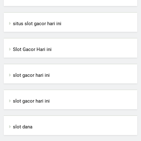
situs slot gacor hari ini
Slot Gacor Hari ini
slot gacor hari ini
slot gacor hari ini
slot dana