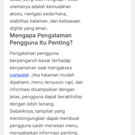
utamanya adalah kemudahan
akses, navigasi sederhana,
stabilitas halaman, dan kebiasaan
digital yang aman.
Mengapa Pengalaman
Pengguna Itu Penting?
Pengalaman pengguna
berpengaruh besar terhadap
kenyamanan saat mengakses
corlaslot
. Jika halaman mudah
dipahami, menu tersusun rapi, dan
informasi disampaikan dengan
jelas, pengguna dapat beraktivitas
dengan lebih tenang.
Sebaliknya, tampilan yang
membingungkan dapat membuat
pengguna salah menekan menu,
mengabaikan informasi penting,