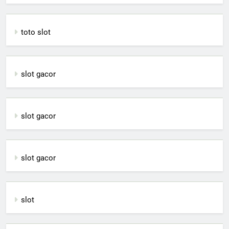
toto slot
slot gacor
slot gacor
slot gacor
slot