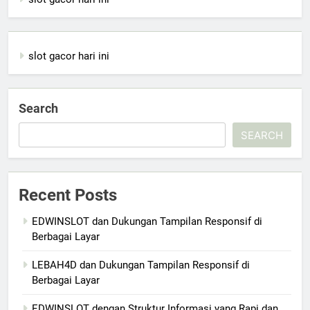
slot gacor hari ini
Search
SEARCH
Recent Posts
EDWINSLOT dan Dukungan Tampilan Responsif di
Berbagai Layar
LEBAH4D dan Dukungan Tampilan Responsif di
Berbagai Layar
EDWINSLOT dengan Struktur Informasi yang Rapi dan